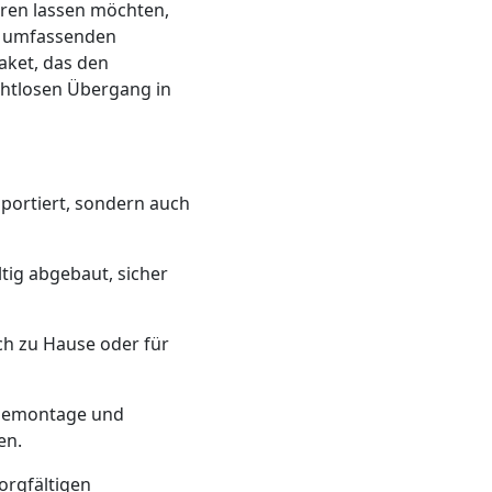
eren lassen möchten,
en umfassenden
aket, das den
ahtlosen Übergang in
sportiert, sondern auch
ltig abgebaut, sicher
ich zu Hause oder für
r Demontage und
en.
orgfältigen