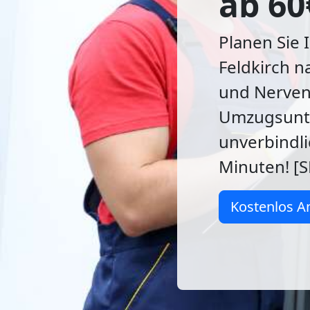
ab 60
Planen Sie 
Feldkirch n
und Nerven
Umzugsunte
unverbindli
Minuten! [S
Kostenlos A