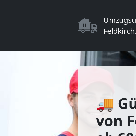
Umzugsu
Feldkirch
🚚 Gü
von F