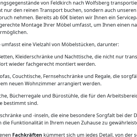
tungsgegenstände von Feldkirch nach Wolfsberg transporti
cht nur den reinen Transport buchen, sondern auch unser
pruch nehmen. Bereits ab 60€ bieten wir Ihnen ein Servicep
hgerechte Montage Ihrer Möbel umfasst, um Ihnen einen n
ermöglichen.
e
umfasst eine Vielzahl von Möbelstücken, darunter:
Betten, Kleiderschränke und Nachttische, die nicht nur tran
lort wieder fachgerecht montiert werden.
Sofas, Couchtische, Fernsehschränke und Regale, die sorgfä
Ihrem neuen Wohnzimmer arrangiert werden.
sche, Bücherregale und Bürostühle, die für den Arbeitsbere
 bestimmt sind.
schränke und -inseln, die eine besondere Sorgfalt bei de
die Funktionalität in Ihrem neuen Zuhause zu gewährleist
renen
Fachkräften
kümmert sich um jedes Detail, von der s