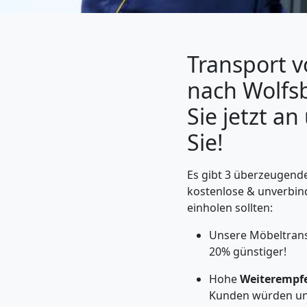
Transport v
nach Wolfs
Sie jetzt a
Sie!
Es gibt 3 überzeugende
Umzugshelfer
kostenlose & unverbin
einholen sollten:
Feldkirch
Unsere Möbeltrans
20% günstiger!
Möbeltaxi
Hohe
Weiterempf
Kunden würden un