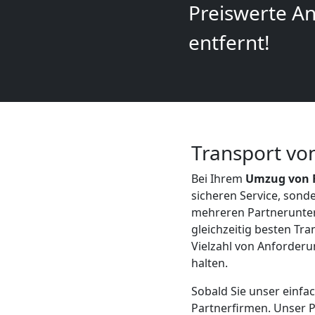
Preiswerte An
Mann
entfernt!
+
LKW
Möbellift
Transport vo
Bei Ihrem
Umzug von F
Feldkirch
sicheren Service, son
mehreren Partnerunte
gleichzeitig besten Tr
Übersiedlung
Vielzahl von Anforderun
halten.
Feldkirch
Sobald Sie unser einfa
Partnerfirmen. Unser P