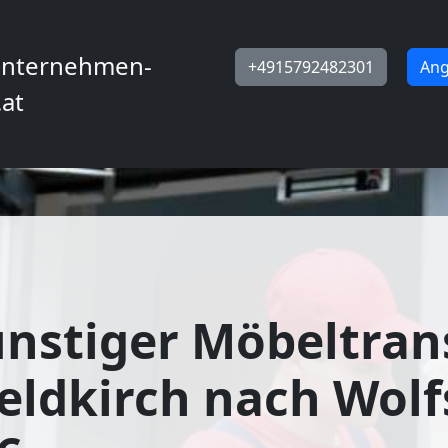
nternehmen-
+4915792482301
Ang
.at
nstiger Möbeltran
eldkirch nach Wol