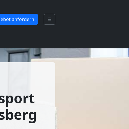
ebot anfordern
☰
sport
fsberg