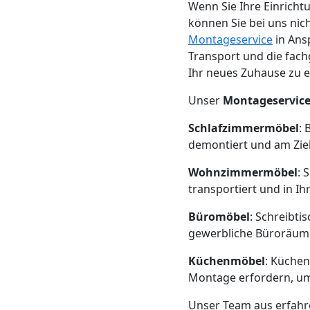
Beiladung
Wenn Sie Ihre Einrich
können Sie bei uns ni
Feldkirch
Montageservice
in Ans
Transport und die fac
Ihr neues Zuhause zu 
Mini
Unser
Montageservic
Umzug
Schlafzimmermöbel
: 
demontiert und am Zie
Feldkirch
Wohnzimmermöbel
: 
transportiert und in 
Umzug
Büromöbel
: Schreibti
gewerbliche Büroräume
2
Küchenmöbel
: Küchen
Montage erfordern, um 
Mann
Unser Team aus erfah