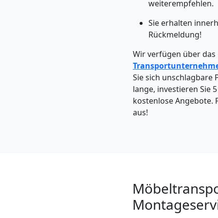
Feldkirch
weiterempfehlen.
Sie erhalten inner
Rückmeldung!
Kleintransport
Wir verfügen über das
Feldkirch
Transportunternehm
Sie sich unschlagbare P
lange, investieren Sie 
Möbelmontage
kostenlose Angebote. F
aus!
Feldkirch
Möbeltransport
Feldkirch
Möbeltranspo
Montageservi