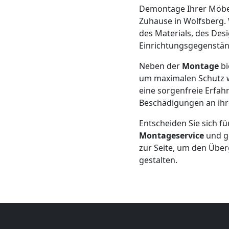
+
Demontage Ihrer Möbel 
Zuhause in Wolfsberg. 
des Materials, des Des
LKW
Einrichtungsgegenstän
Feldkirch
Neben der
Montage
bi
um maximalen Schutz w
eine sorgenfreie Erfahr
Kunsttransport
Beschädigungen an ihr
Entscheiden Sie sich f
Feldkirch
Montageservice
und g
zur Seite, um den Übe
gestalten.
Umzug
Feldkirch
3