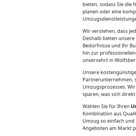
Klaviertransport
bieten, sodass Sie die
planen oder eine komp
Umzugsdienstleistunge
Feldkirch
Wir verstehen, dass je
Deshalb bieten unsere
Privatumzug
Bedürfnisse und Ihr Bu
hin zur professionelle
Feldkirch
unversehrt in Wolfsbe
Unsere kostengünstige
Tresortransport
Partnerunternehmen, s
Umzugsprozesses. Wir 
sparen, was sich direkt
in
Wählen Sie für Ihren
U
Feldkirch
Kombination aus Qualit
Umzug so einfach und s
Angeboten am Markt pr