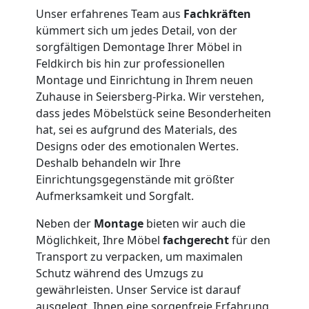
Möbelmontage
Unser erfahrenes Team aus
Fachkräften
kümmert sich um jedes Detail, von der
Feldkirch
sorgfältigen Demontage Ihrer Möbel in
Feldkirch bis hin zur professionellen
Montage und Einrichtung in Ihrem neuen
Möbeltransport
Zuhause in Seiersberg-Pirka. Wir verstehen,
dass jedes Möbelstück seine Besonderheiten
Feldkirch
hat, sei es aufgrund des Materials, des
Designs oder des emotionalen Wertes.
Deshalb behandeln wir Ihre
Beiladung
Einrichtungsgegenstände mit größter
Aufmerksamkeit und Sorgfalt.
Feldkirch
Neben der
Montage
bieten wir auch die
Möglichkeit, Ihre Möbel
fachgerecht
für den
Transport zu verpacken, um maximalen
Mini
Schutz während des Umzugs zu
gewährleisten. Unser Service ist darauf
Umzug
ausgelegt, Ihnen eine sorgenfreie Erfahrung