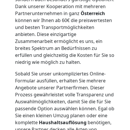
Möbellift
Dank unserer Kooperation mit mehreren
Partnerunternehmen in ganz
Österreich
Feldkirch
können wir Ihnen ab 60€ die preiswertesten
und besten Transportmöglichkeiten
anbieten. Diese einzigartige
Übersiedlung
Zusammenarbeit ermöglicht es uns, ein
breites Spektrum an Bedürfnissen zu
erfüllen und gleichzeitig die Kosten für Sie so
Feldkirch
niedrig wie möglich zu halten.
Sobald Sie unser unkompliziertes Online-
Klaviertransport
Formular ausfüllen, erhalten Sie mehrere
Angebote unserer Partnerfirmen. Dieser
Feldkirch
Prozess gewährleistet volle Transparenz und
Auswahlmöglichkeiten, damit Sie die für Sie
passende Option auswählen können. Egal ob
Privatumzug
Sie einen kleinen Umzug planen oder eine
komplette
Haushaltsauflösung
benötigen,
unsere Partner decken alle Arten von