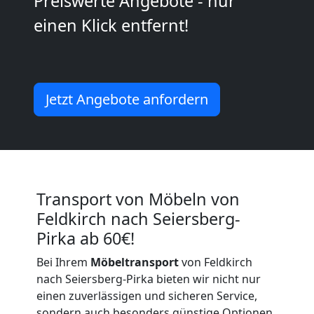
Preiswerte Angebote - nur
Kunsttransport
einen Klick entfernt!
Feldkirch
Umzug
Jetzt Angebote anfordern
Feldkirch
3
Transport von Möbeln von
Mann
Feldkirch nach Seiersberg-
Pirka ab 60€!
+
Bei Ihrem
Möbeltransport
von Feldkirch
LKW
nach Seiersberg-Pirka bieten wir nicht nur
einen zuverlässigen und sicheren Service,
sondern auch besonders günstige Optionen.