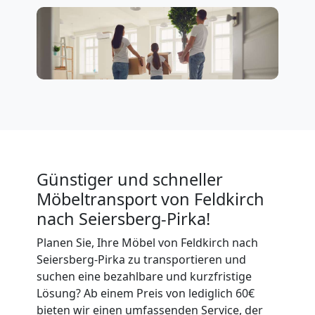
Expressumzug
Feldkirch
Tragehilfe
Feldkirch
Günstiger und schneller
Kleiner
Möbeltransport von Feldkirch
Umzug
nach Seiersberg-Pirka!
Planen Sie, Ihre Möbel von Feldkirch nach
Feldkirch
Seiersberg-Pirka zu transportieren und
suchen eine bezahlbare und kurzfristige
Lösung? Ab einem Preis von lediglich 60€
Küchenumzug
bieten wir einen umfassenden Service, der