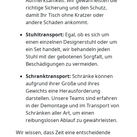
Umzug
Aufmerksamkeit. Wir gewährleisten die
richtige Sicherung und den Schutz,
damit Ihr Tisch ohne Kratzer oder
Feldkirch
andere Schäden ankommt.
Stuhltransport:
Egal, ob es sich um
Qualitäts-
einen einzelnen Designerstuhl oder um
ein Set handelt, wir behandeln jeden
Umzüge
Stuhl mit der gebotenen Sorgfalt, um
Beschädigungen zu vermeiden.
Feldkirch
Schranktransport:
Schränke können
aufgrund ihrer Größe und ihres
Gewichts eine Herausforderung
Vereinsumzug
darstellen. Unsere Teams sind erfahren
in der Demontage und im Transport von
Feldkirch
Schränken aller Art, um einen
reibungslosen Ablauf zu gewährleisten.
Anfrage
Wir wissen, dass Zeit eine entscheidende