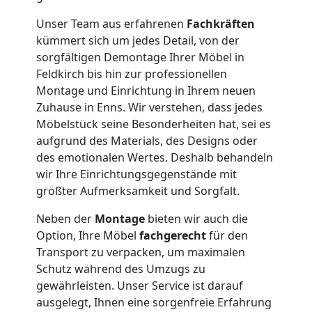
Möbelmontage
Unser Team aus erfahrenen
Fachkräften
Feldkirch
kümmert sich um jedes Detail, von der
sorgfältigen Demontage Ihrer Möbel in
Feldkirch bis hin zur professionellen
Möbeltransport
Montage und Einrichtung in Ihrem neuen
Zuhause in Enns. Wir verstehen, dass jedes
Feldkirch
Möbelstück seine Besonderheiten hat, sei es
aufgrund des Materials, des Designs oder
des emotionalen Wertes. Deshalb behandeln
Beiladung
wir Ihre Einrichtungsgegenstände mit
größter Aufmerksamkeit und Sorgfalt.
Feldkirch
Neben der
Montage
bieten wir auch die
Option, Ihre Möbel
fachgerecht
für den
Transport zu verpacken, um maximalen
Mini
Schutz während des Umzugs zu
gewährleisten. Unser Service ist darauf
Umzug
ausgelegt, Ihnen eine sorgenfreie Erfahrung