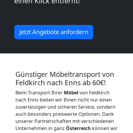
Kunsttransport
einen Klick entfernt!
Feldkirch
Jetzt Angebote anfordern
Umzug
Feldkirch
3
Günstiger Möbeltransport von
Feldkirch nach Enns ab 60€!
Mann
Beim Transport Ihrer
Möbel
von Feldkirch
+
nach Enns bieten wir Ihnen nicht nur einen
zuverlässigen und sicheren Service, sondern
LKW
auch besonders preiswerte Optionen. Dank
unserer Partnerschaften mit verschiedenen
Unternehmen in ganz
Österreich
können wir