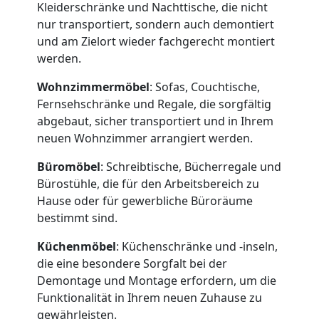
Kleiderschränke und Nachttische, die nicht
nur transportiert, sondern auch demontiert
und am Zielort wieder fachgerecht montiert
Umzugshelfer
werden.
Wohnzimmermöbel
: Sofas, Couchtische,
Feldkirch
Fernsehschränke und Regale, die sorgfältig
abgebaut, sicher transportiert und in Ihrem
neuen Wohnzimmer arrangiert werden.
Möbeltaxi
Büromöbel
: Schreibtische, Bücherregale und
Feldkirch
Bürostühle, die für den Arbeitsbereich zu
Hause oder für gewerbliche Büroräume
bestimmt sind.
Kleintransport
Küchenmöbel
: Küchenschränke und -inseln,
die eine besondere Sorgfalt bei der
Feldkirch
Demontage und Montage erfordern, um die
Funktionalität in Ihrem neuen Zuhause zu
gewährleisten.