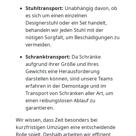
Stuhltransport:
Unabhängig davon, ob
Feldkirch
es sich um einen einzelnen
Designerstuhl oder ein Set handelt,
behandeln wir jeden Stuhl mit der
Qualitäts-
nötigen Sorgfalt, um Beschädigungen zu
vermeiden.
Umzüge
Schranktransport:
Da Schränke
aufgrund ihrer Größe und ihres
Feldkirch
Gewichts eine Herausforderung
darstellen können, sind unsere Teams
erfahren in der Demontage und im
Vereinsumzug
Transport von Schränken aller Art, um
einen reibungslosen Ablauf zu
Feldkirch
garantieren.
Wir wissen, dass Zeit besonders bei
Anfrage
kurzfristigen Umzügen eine entscheidende
Rolle spielt. Deshalb arbeiten wir effizient