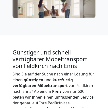
Expressumzug
Feldkirch
Tragehilfe
Feldkirch
Günstiger und schnell
verfügbarer Möbeltransport
Kleiner
von Feldkirch nach Enns
Umzug
Sind Sie auf der Suche nach einer Lösung für
einen
günstigen
und
kurzfristig
Feldkirch
verfügbaren
Möbeltransport
von Feldkirch
nach Enns? Ab einem
Preis
von nur 60€
bieten wir Ihnen einen umfassenden Service,
Küchenumzug
der genau auf Ihre Bedürfnisse