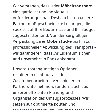
Wir verstehen, dass jeder
Möbeltransport
einzigartig ist und individuelle
Tresortransport
Anforderungen hat. Deshalb bieten unsere
Partner maßgeschneiderte Lösungen, die
in
speziell auf Ihre Bedürfnisse und Ihr Budget
zugeschnitten sind. Von der sorgfältigen
Feldkirch
Verpackung Ihrer
Möbelstücke
bis hin zur
professionellen Abwicklung des Transports –
wir garantieren, dass Ihr Eigentum sicher
Umzug
und unversehrt in Enns ankommt.
Unsere kostengünstigen Optionen
für
resultieren nicht nur aus der
Zusammenarbeit mit verschiedenen
Senioren
Partnerunternehmen, sondern auch aus
unserer effizienten Planung und
in
Organisation des Umzugsprozesses. Wir
setzen auf optimierte Routen und
Lademanagement, um Zeit und Ressourcen