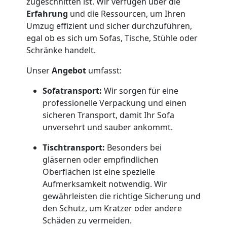
zugeschnitten ist. Wir verfügen über die
Feldkirch
Erfahrung
und die Ressourcen, um Ihren
Umzug effizient und sicher durchzuführen,
egal ob es sich um Sofas, Tische, Stühle oder
Umzug
Schränke handelt.
Unser
Angebot
umfasst:
und
Sofatransport:
Wir sorgen für eine
Lagerung
professionelle Verpackung und einen
sicheren Transport, damit Ihr Sofa
unversehrt und sauber ankommt.
Feldkirch
Tischtransport:
Besonders bei
gläsernen oder empfindlichen
Full-
Oberflächen ist eine spezielle
Aufmerksamkeit notwendig. Wir
Service-
gewährleisten die richtige Sicherung und
den Schutz, um Kratzer oder andere
Umzug
Schäden zu vermeiden.