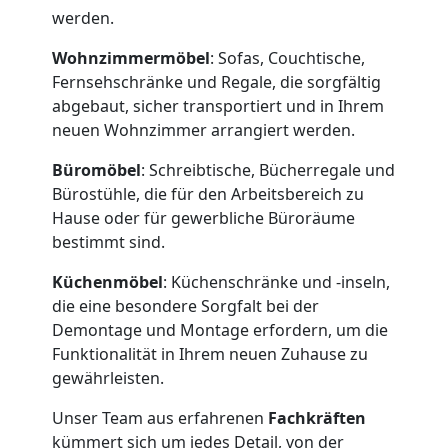
werden.
Umzugshelfer
Wohnzimmermöbel
: Sofas, Couchtische,
Fernsehschränke und Regale, die sorgfältig
abgebaut, sicher transportiert und in Ihrem
Feldkirch
neuen Wohnzimmer arrangiert werden.
Büromöbel
: Schreibtische, Bücherregale und
Möbeltaxi
Bürostühle, die für den Arbeitsbereich zu
Hause oder für gewerbliche Büroräume
Feldkirch
bestimmt sind.
Küchenmöbel
: Küchenschränke und -inseln,
Kleintransport
die eine besondere Sorgfalt bei der
Demontage und Montage erfordern, um die
Funktionalität in Ihrem neuen Zuhause zu
Feldkirch
gewährleisten.
Unser Team aus erfahrenen
Fachkräften
Möbelmontage
kümmert sich um jedes Detail, von der