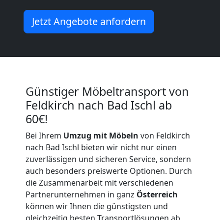
Feldkirch
Jetzt Angebote anfordern
Umzug
Feldkirch
Günstiger Möbeltransport von
3
Feldkirch nach Bad Ischl ab
60€!
Mann
Bei Ihrem
Umzug mit Möbeln
von Feldkirch
nach Bad Ischl bieten wir nicht nur einen
+
zuverlässigen und sicheren Service, sondern
auch besonders preiswerte Optionen. Durch
LKW
die Zusammenarbeit mit verschiedenen
Partnerunternehmen in ganz
Österreich
können wir Ihnen die günstigsten und
gleichzeitig besten Transportlösungen ab