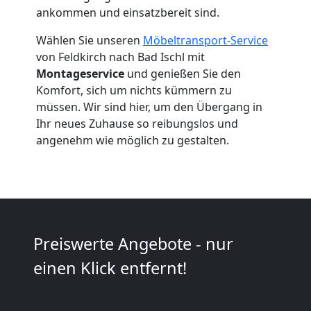
Feldkirch
ankommen und einsatzbereit sind.
Wählen Sie unseren
Möbeltransport-Service
Umzug
von Feldkirch nach Bad Ischl mit
Montageservice
und genießen Sie den
Komfort, sich um nichts kümmern zu
2
müssen. Wir sind hier, um den Übergang in
Ihr neues Zuhause so reibungslos und
Mann
angenehm wie möglich zu gestalten.
+
LKW
Preiswerte Angebote - nur
Feldkirch
einen Klick entfernt!
Kunsttransport