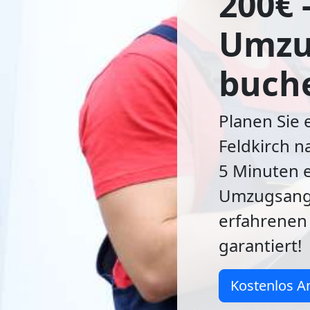
200€ 
Umzug
buch
Planen Sie
Feldkirch na
5 Minuten 
Umzugsang
erfahrenen
garantiert!
Kostenlos A