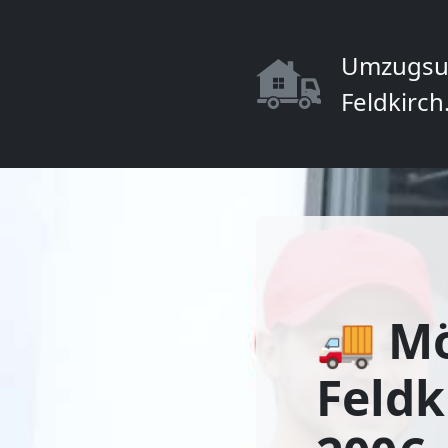
Umzugsu
Feldkirch
🚚 Mö
Feldk