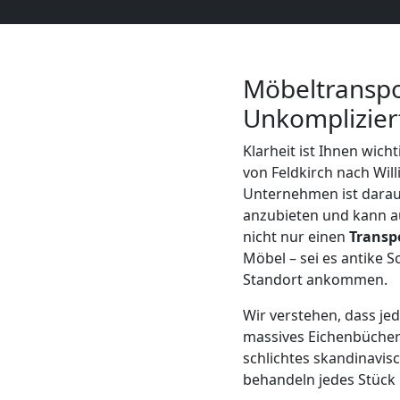
Mann
+
Möbeltranspor
Unkomplizier
LKW
Klarheit ist Ihnen wich
von Feldkirch nach Will
Möbellift
Unternehmen ist darauf
anzubieten und kann au
Feldkirch
nicht nur einen
Transp
Möbel – sei es antike 
Standort ankommen.
Übersiedlung
Wir verstehen, dass je
massives Eichenbücherr
Feldkirch
schlichtes skandinavis
behandeln jedes Stück