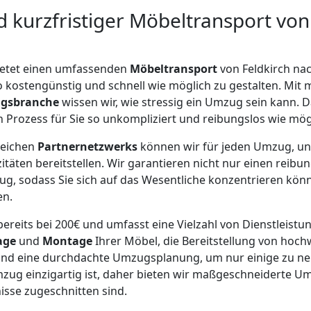
 kurzfristiger Möbeltransport von
etet einen umfassenden
Möbeltransport
von Feldkirch nac
o kostengünstig und schnell wie möglich zu gestalten. Mit 
gsbranche
wissen wir, wie stressig ein Umzug sein kann. 
n Prozess für Sie so unkompliziert und reibungslos wie mög
reichen
Partnernetzwerks
können wir für jeden Umzug, u
täten bereitstellen. Wir garantieren nicht nur einen reibu
g, sodass Sie sich auf das Wesentliche konzentrieren kön
en.
ereits bei 200€ und umfasst eine Vielzahl von Dienstleistu
age
und
Montage
Ihrer Möbel, die Bereitstellung von hoc
nd eine durchdachte Umzugsplanung, um nur einige zu ne
zug einzigartig ist, daher bieten wir maßgeschneiderte U
isse zugeschnitten sind.