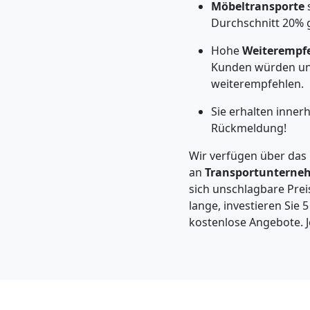
Feldkirch
Möbeltransporte
s
Durchschnitt 20% 
Hohe
Weiterempf
Kleintransport
Kunden würden un
weiterempfehlen.
Feldkirch
Sie erhalten inne
Rückmeldung!
Möbelmontage
Wir verfügen über das
an
Transportunterne
Feldkirch
sich unschlagbare Preis
lange, investieren Sie 
kostenlose Angebote. J
Möbeltransport
Feldkirch