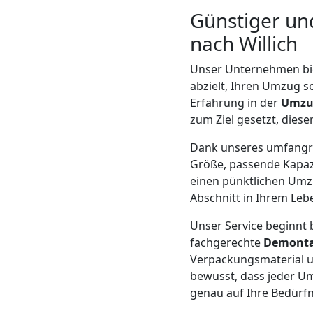
Beiladung
Günstiger und
Feldkirch
nach Willich
Unser Unternehmen bi
Mini
abzielt, Ihren Umzug s
Erfahrung in der
Umzu
zum Ziel gesetzt, diese
Umzug
Dank unseres umfang
Feldkirch
Größe, passende Kapazi
einen pünktlichen Umzu
Abschnitt in Ihrem Leb
Umzug
Unser Service beginnt b
fachgerechte
Demont
2
Verpackungsmaterial u
bewusst, dass jeder Um
Mann
genau auf Ihre Bedürfn