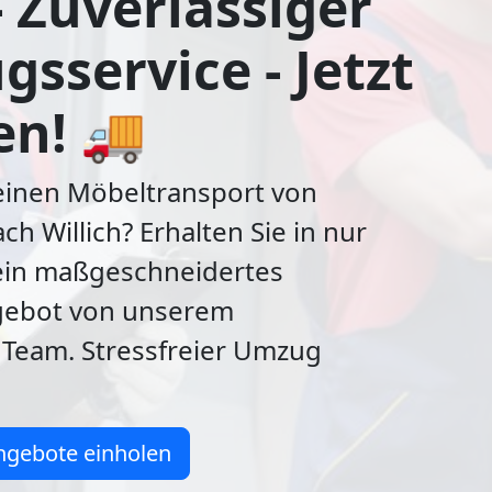
- Zuverlässiger
sservice - Jetzt
en! 🚚
 einen Möbeltransport von
ch Willich? Erhalten Sie in nur
ein maßgeschneidertes
ebot von unserem
 Team. Stressfreier Umzug
ngebote einholen