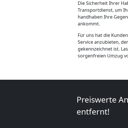
Die Sicherheit Ihrer Ha
+
Transportdienst, um I
handhaben Ihre Gegenst
LKW
ankommt.
Feldkirch
Für uns hat die Kundenz
Service anzubieten, de
gekennzeichnet ist. La
Kunsttransport
sorgenfreien Umzug von
Feldkirch
Umzug
Preiswerte An
Feldkirch
entfernt!
3