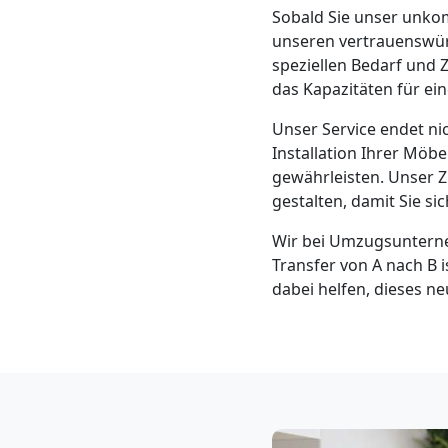
Klaviertransport
Sobald Sie unser unkom
unseren vertrauenswü
Feldkirch
speziellen Bedarf und
das Kapazitäten für ei
Unser Service endet ni
Privatumzug
Installation Ihrer Möb
gewährleisten. Unser Zi
Feldkirch
gestalten, damit Sie s
Wir bei Umzugsunterne
Tresortransport
Transfer von A nach B i
dabei helfen, dieses n
in
Feldkirch