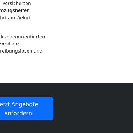
l versicherten
mzugshelfer
hrt am Zielort
n kundenorientierten
xzellenz
m reibungslosen und
Jetzt Angebote
anfordern