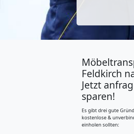
Möbeltrans
Feldkirch na
Jetzt anfra
Umzugshelfer
sparen!
Feldkirch
Es gibt drei gute Gründ
kostenlose & unverbin
Möbeltaxi
einholen sollten: