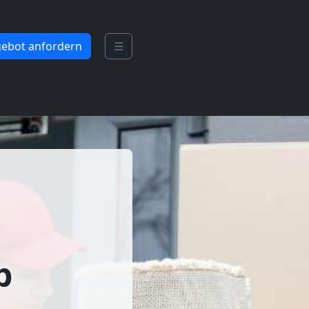
ebot anfordern
☰
b