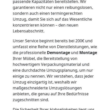
Feldkirch
passende Kapazitäten bereitstellen. Wir
garantieren nicht nur einen reibungslosen,
sondern auch einen termingerechten
Möbeltaxi
Umzug, damit Sie sich auf das Wesentliche
konzentrieren können – den neuen
Feldkirch
Lebensabschnitt.
Unser Service beginnt bereits bei 200€ und
umfasst eine Reihe von Dienstleistungen, wie
Kleintransport
die professionelle
Demontage
und
Montage
Ihrer Möbel, die Bereitstellung von
Feldkirch
hochwertigem Verpackungsmaterial und
eine durchdachte Umzugsplanung, um nur
einige zu nennen. Wir verstehen, dass jeder
Möbelmontage
Umzug einzigartig ist, weshalb wir
maßgeschneiderte Umzugslösungen
Feldkirch
anbieten, die genau auf Ihre Bedürfnisse
zugeschnitten sind.
Die Sicherheit Ihrer Habseligkeiten liegt uns