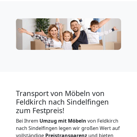
Feldkirch
Firmenumzug
Feldkirch
Büroumzug
Feldkirch
Transport von Möbeln von
Expressumzug
Feldkirch nach Sindelfingen
zum Festpreis!
Feldkirch
Bei Ihrem
Umzug mit Möbeln
von Feldkirch
nach Sindelfingen legen wir großen Wert auf
vollständige
Preistransparenz
und bieten