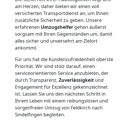
Möbeltransport
am Herzen, daher bieten wir einen voll
Feldkirch
versicherten Transportdienst an, um Ihnen
zusätzliche Sicherheit zu geben. Unsere
erfahrenen
Umzugshelfer
gehen äußerst
Beiladung
sorgsam mit Ihren Gegenständen um, damit
alles sicher und unversehrt am Zielort
ankommt.
Feldkirch
Für uns hat die Kundenzufriedenheit oberste
Priorität. Wir sind stolz darauf, einen
Mini
serviceorientierten Service anzubieten, der
durch Transparenz,
Zuverlässigkeit
und
Umzug
Engagement für Exzellenz gekennzeichnet
ist. Lassen Sie uns den nächsten Schritt in
Feldkirch
Ihrem Leben mit einem reibungslosen und
sorgenfreien Umzug von Feldkirch nach
Sindelfingen begleiten.
Umzug