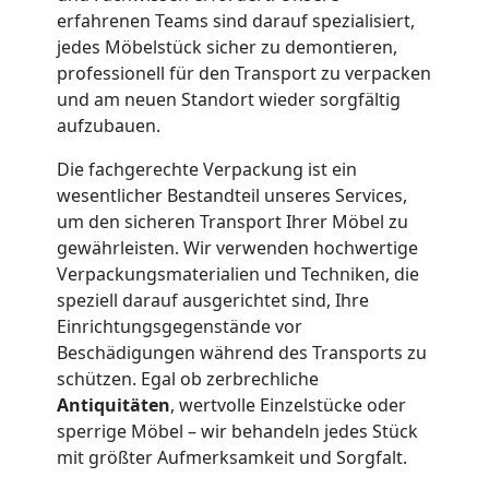
erfahrenen Teams sind darauf spezialisiert,
und
jedes Möbelstück sicher zu demontieren,
professionell für den Transport zu verpacken
Lagerung
und am neuen Standort wieder sorgfältig
aufzubauen.
Feldkirch
Die fachgerechte Verpackung ist ein
wesentlicher Bestandteil unseres Services,
Full-
um den sicheren Transport Ihrer Möbel zu
gewährleisten. Wir verwenden hochwertige
Verpackungsmaterialien und Techniken, die
Service-
speziell darauf ausgerichtet sind, Ihre
Einrichtungsgegenstände vor
Umzug
Beschädigungen während des Transports zu
schützen. Egal ob zerbrechliche
Feldkirch
Antiquitäten
, wertvolle Einzelstücke oder
sperrige Möbel – wir behandeln jedes Stück
mit größter Aufmerksamkeit und Sorgfalt.
Qualitäts-