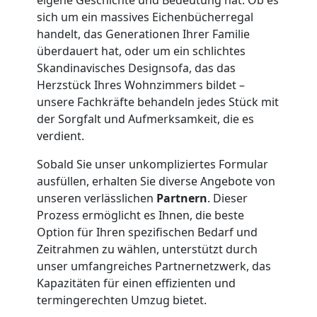
Übersiedlung
sich um ein massives Eichenbücherregal
handelt, das Generationen Ihrer Familie
Feldkirch
überdauert hat, oder um ein schlichtes
Skandinavisches Designsofa, das das
Herzstück Ihres Wohnzimmers bildet –
Klaviertransport
unsere Fachkräfte behandeln jedes Stück mit
der Sorgfalt und Aufmerksamkeit, die es
Feldkirch
verdient.
Sobald Sie unser unkompliziertes Formular
Privatumzug
ausfüllen, erhalten Sie diverse Angebote von
unseren verlässlichen
Partnern
. Dieser
Feldkirch
Prozess ermöglicht es Ihnen, die beste
Option für Ihren spezifischen Bedarf und
Zeitrahmen zu wählen, unterstützt durch
Tresortransport
unser umfangreiches Partnernetzwerk, das
Kapazitäten für einen effizienten und
termingerechten Umzug bietet.
in