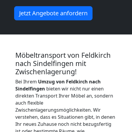
Möbeltransport
Jetzt Angebote anfordern
International
Beiladung
Möbeltransport von Feldkirch
National
nach Sindelfingen mit
Zwischenlagerung!
Bei Ihrem
Umzug von Feldkirch nach
Beiladung
Sindelfingen
bieten wir nicht nur einen
direkten Transport Ihrer Möbel an, sondern
International
auch flexible
Zwischenlagerungsmöglichkeiten. Wir
verstehen, dass es Situationen gibt, in denen
Internationaler
Ihr neues Zuhause noch nicht bezugsfertig
ist oder bestimmte Räume, wie