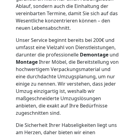
Ablauf, sondern auch die Einhaltung der
Möbeltaxi
vereinbarten Termine, damit Sie sich auf das
Wesentliche konzentrieren können – den
neuen Lebensabschnitt.
Feldkirch
Unser Service beginnt bereits bei 200€ und
umfasst eine Vielzahl von Dienstleistungen,
Kleintransport
darunter die professionelle
Demontage
und
Montage
Ihrer Möbel, die Bereitstellung von
Feldkirch
hochwertigem Verpackungsmaterial und
eine durchdachte Umzugsplanung, um nur
einige zu nennen. Wir verstehen, dass jeder
Möbelmontage
Umzug einzigartig ist, weshalb wir
maßgeschneiderte Umzugslösungen
Feldkirch
anbieten, die exakt auf Ihre Bedürfnisse
zugeschnitten sind.
Die Sicherheit Ihrer Habseligkeiten liegt uns
Möbeltransport
am Herzen, daher bieten wir einen