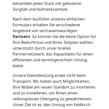
behandeln jedes Stück mit gebotener
Feldkirch
Sorgfalt und Aufmerksamkeit.
Nach dem Ausfüllen unseres einfachen
Klaviertransport
Formulars erhalten Sie verschiedene
Angebote von vertrauenswürdigen
Partnern
. So können Sie die beste Option für
Feldkirch
Ihre Bedürfnisse und Ihren Zeitplan wählen,
unterstützt durch unser breites
Partnernetzwerk, das Kapazitäten für einen
Privatumzug
effizienten und termingerechten Umzug
bietet.
Feldkirch
Unsere Dienstleistung endet nicht beim
Transport. Wir bieten auch Möglichkeiten,
Tresortransport
Ihre Möbel am neuen Standort zu montieren
und zu installieren, um Ihnen einen
in
reibungslosen Übergang zu gewährleisten.
Unser Ziel ist es, den Umzug von Feldkirch