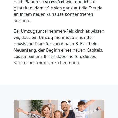
nach Plauen so
stressfrei
wie möglich zu
Feldkirch
gestalten, damit Sie sich ganz auf die Freude
an Ihrem neuen Zuhause konzentrieren
Umzug
können.
Bei Umzugsunternehmen-Feldkirch.at wissen
für
wir, dass ein Umzug mehr ist als nur der
physische Transfer von A nach B. Es ist ein
Senioren
Neuanfang, der Beginn eines neuen Kapitels.
Lassen Sie uns Ihnen dabei helfen, dieses
Kapitel bestmöglich zu beginnen.
in
Feldkirch
Fernumzug
Feldkirch