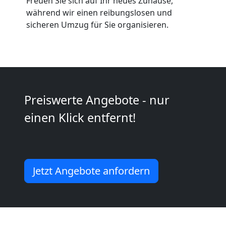
Freuen Sie sich auf Ihr neues Zuhause,
Umzüge
während wir einen reibungslosen und
sicheren Umzug für Sie organisieren.
Feldkirch
Vereinsumzug
Feldkirch
Preiswerte Angebote - nur
einen Klick entfernt!
Anfrage
Möbeltransport
Jetzt Angebote anfordern
National