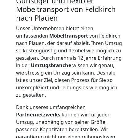
Günstiger und flexibler
Möbeltransport von Feldkirch
nach Plauen
Unser Unternehmen bietet einen
umfassenden
Möbeltransport
von Feldkirch
nach Plauen, der darauf abzielt, Ihren Umzug
so kostengünstig und flexibel wie möglich zu
gestalten. Durch mehr als 12 Jahre Erfahrung
in der
Umzugsbranche
wissen wir genau,
wie stressig ein Umzug sein kann. Deshalb
ist es unser Ziel, diesen Prozess für Sie so
unkompliziert und reibungslos wie möglich
zu gestalten.
Dank unseres umfangreichen
Umzugshelfer
Partnernetzwerks
können wir für jeden
Umzug, unabhängig von seiner Größe,
Feldkirch
passende Kapazitäten bereitstellen. Wir
garantieren nicht nur einen reibungslosen