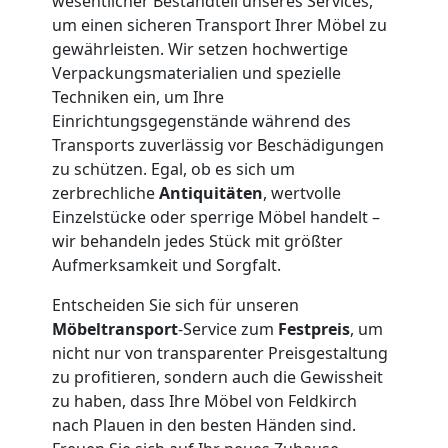
und
wesentlicher Bestandteil unseres Services,
um einen sicheren Transport Ihrer Möbel zu
Lagerung
gewährleisten. Wir setzen hochwertige
Verpackungsmaterialien und spezielle
Techniken ein, um Ihre
Feldkirch
Einrichtungsgegenstände während des
Transports zuverlässig vor Beschädigungen
zu schützen. Egal, ob es sich um
Full-
zerbrechliche
Antiquitäten
, wertvolle
Einzelstücke oder sperrige Möbel handelt –
Service-
wir behandeln jedes Stück mit größter
Aufmerksamkeit und Sorgfalt.
Umzug
Entscheiden Sie sich für unseren
Möbeltransport
-Service zum
Festpreis
, um
Feldkirch
nicht nur von transparenter Preisgestaltung
zu profitieren, sondern auch die Gewissheit
zu haben, dass Ihre Möbel von Feldkirch
Qualitäts-
nach Plauen in den besten Händen sind.