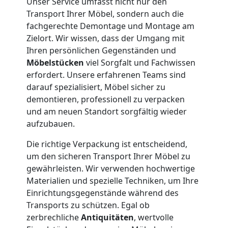
Unser Service umfasst nicht nur den
Kleiner
Transport Ihrer Möbel, sondern auch die
fachgerechte Demontage und Montage am
Umzug
Zielort. Wir wissen, dass der Umgang mit
Ihren persönlichen Gegenständen und
Feldkirch
Möbelstücken
viel Sorgfalt und Fachwissen
erfordert. Unsere erfahrenen Teams sind
darauf spezialisiert, Möbel sicher zu
Küchenumzug
demontieren, professionell zu verpacken
und am neuen Standort sorgfältig wieder
Feldkirch
aufzubauen.
Die richtige Verpackung ist entscheidend,
um den sicheren Transport Ihrer Möbel zu
Umzug
gewährleisten. Wir verwenden hochwertige
Materialien und spezielle Techniken, um Ihre
und
Einrichtungsgegenstände während des
Transports zu schützen. Egal ob
Lagerung
zerbrechliche
Antiquitäten
, wertvolle