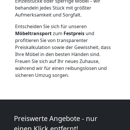
Einzelstücke oder sperrige Möbel – wir
Feldkirch
behandeln jedes Stück mit größter
Aufmerksamkeit und Sorgfalt.
Entscheiden Sie sich für unseren
Full-
Möbeltransport
zum
Festpreis
und
profitieren Sie von transparenter
Service-
Preiskalkulation sowie der Gewissheit, dass
Ihre Möbel in den besten Händen sind.
Umzug
Freuen Sie sich auf Ihr neues Zuhause,
während wir für einen reibungslosen und
Feldkirch
sicheren Umzug sorgen.
Qualitäts-
Umzüge
Preiswerte Angebote - nur
Feldkirch
einen Klick entfernt!