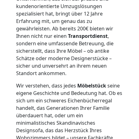
3
kundenorientierte Umzugslösungen
Mann
spezialisiert hat, bringt über 12 Jahre
Erfahrung mit, um genau das zu
gewährleisten. Ab bereits 200€ bieten wir
+
Ihnen nicht nur einen
Transportdienst
,
sondern eine umfassende Betreuung, die
LKW
sicherstellt, dass Ihre Möbel – ob antike
Schätze oder moderne Designerstücke –
sicher und unversehrt an ihrem neuen
Möbellift
Standort ankommen.
Feldkirch
Wir verstehen, dass jedes
Möbelstück
seine
eigene Geschichte und Bedeutung hat. Ob es
sich um ein schweres Eichenbücherregal
Übersiedlung
handelt, das Generationen Ihrer Familie
überdauert hat, oder um ein
minimalistisches Skandinavisches
Feldkirch
Designsofa, das das Herzstück Ihres
Wohnzimmers bildet – unsere Fachkräfte