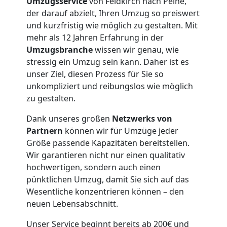
Umzugsservice
von Feldkirch nach Peine,
der darauf abzielt, Ihren Umzug so preiswert
und kurzfristig wie möglich zu gestalten. Mit
mehr als 12 Jahren Erfahrung in der
Umzugsbranche
wissen wir genau, wie
stressig ein Umzug sein kann. Daher ist es
unser Ziel, diesen Prozess für Sie so
unkompliziert und reibungslos wie möglich
zu gestalten.
Dank unseres großen
Netzwerks von
Partnern
können wir für Umzüge jeder
Größe passende Kapazitäten bereitstellen.
Umzugshelfer
Wir garantieren nicht nur einen qualitativ
hochwertigen, sondern auch einen
Feldkirch
pünktlichen Umzug, damit Sie sich auf das
Wesentliche konzentrieren können – den
neuen Lebensabschnitt.
Möbeltaxi
Unser Service beginnt bereits ab 200€ und