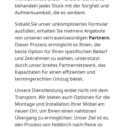
behandeln jedes Stück mit der Sorgfalt und
Klaviertransport
Aufmerksamkeit, die es verdient.
Feldkirch
Sobald Sie unser unkompliziertes Formular
ausfüllen, erhalten Sie mehrere Angebote
von unseren vertrauenswürdigen
Partnern
.
Privatumzug
Dieser Prozess ermöglicht es Ihnen, die
beste Option für Ihren spezifischen Bedarf
Feldkirch
und Zeitrahmen zu wählen, unterstützt
durch unser breites Partnernetzwerk, das
Kapazitäten für einen effizienten und
Tresortransport
termingerechten Umzug bietet.
Unsere Dienstleistung endet nicht mit dem
in
Transport. Wir bieten auch Optionen für die
Montage und Installation Ihrer Möbel am
Feldkirch
neuen Ort, um Ihnen einen nahtlosen
Übergang zu ermöglichen. Unser Ziel ist es,
den Prozess von Feldkirch nach Peine so