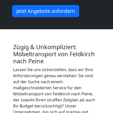
+
Jetzt Angebote anfordern
LKW
Feldkirch
Zügig & Unkompliziert:
Kunsttransport
Möbeltransport von Feldkirch
nach Peine
Feldkirch
Lassen Sie uns sicherstellen, dass wir Ihre
Anforderungen genau verstehen: Sie sind
auf der Suche nach einem
Umzug
maßgeschneiderten Service für den
Möbeltransport von Feldkirch nach Peine,
Feldkirch
der sowohl Ihren straffen Zeitplan als auch
Ihr Budget berücksichtigt? Unser
Unternehmen, das sich auf präzise und