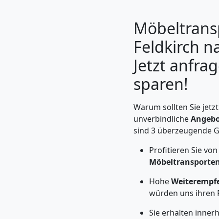
Möbeltrans
Feldkirch n
Jetzt anfra
sparen!
Warum sollten Sie jetz
unverbindliche
Angebo
sind 3 überzeugende 
Umzugshelfer
Profitieren Sie vo
Feldkirch
Möbeltransporte
Hohe
Weiterempf
würden uns ihren 
Möbeltaxi
Sie erhalten inne