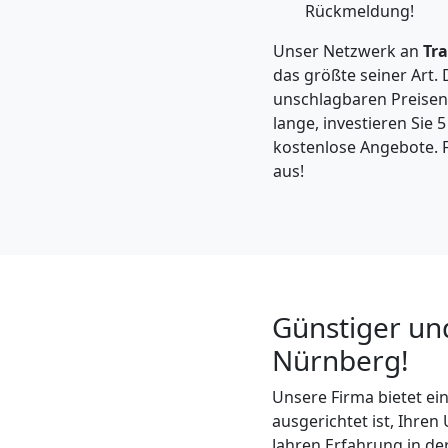
Feldkirch
Rückmeldung!
Unser Netzwerk an
Tr
Kleintransport
das größte seiner Art. 
unschlagbaren Preisen.
lange, investieren Sie 
Feldkirch
kostenlose Angebote. F
aus!
Möbelmontage
Feldkirch
Günstiger un
Möbeltransport
Nürnberg!
Feldkirch
Unsere Firma bietet e
ausgerichtet ist, Ihre
Jahren Erfahrung in de