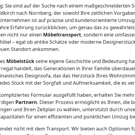
tig: Sie sind auf der Suche nach einem maßgeschneiderten S
dkirch nach Nürnberg, der sowohl Ihre zeitlichen Vorgaben
Unternehmen ist auf präzise und kundenorientierte Umzugs
ahre Erfahrung zurückblicken, um genau das zu gewährleis
nen nicht nur einen
Möbeltransport
, sondern eine umfasse
e Möbel – egal ob antike Schätze oder moderne Designerstüc
neuen Standort ankommen.
des
Möbelstück
seine eigene Geschichte und Bedeutung hat
egal handelt, das Generationen in Ihrer Familie überdauer
inavisches Designsofa, das das Herzstück Ihres Wohnzimme
edes Stück mit der Sorgfalt und Aufmerksamkeit, die es ver
ompliziertes Formular ausgefüllt haben, erhalten Sie meh
rdigen
Partnern
. Dieser Prozess ermöglicht es Ihnen, die b
ngen und Ihren Zeitplan zu wählen, unterstützt durch unse
apazitäten für einen effizienten und pünktlichen Umzug bie
endet nicht mit dem Transport. Wir bieten auch Optionen 