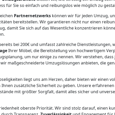
ess für Sie so einfach und reibungslos wie möglich zu gesta
reichen
Partnernetzwerks
können wir für jeden Umzug, un
täten bereitstellen. Wir garantieren nicht nur einen reibu
g, damit Sie sich auf das Wesentliche konzentrieren könn
en.
ereits bei 200€ und umfasst zahlreiche Dienstleistungen, w
age
Ihrer Möbel, die Bereitstellung von hochwertigem Ve
gsplanung, um nur einige zu nennen. Wir verstehen, dass
lb wir maßgeschneiderte Umzugslösungen anbieten, die gen
bseligkeiten liegt uns am Herzen, daher bieten wir einen vol
 Ihnen zusätzliche Sicherheit zu geben. Unsere erfahrene
ände mit größter Sorgfalt, damit alles sicher und unverse
edenheit oberste Priorität. Wir sind stolz darauf, einen k
r durch Transparenz,
Zuverlässigkeit
und Engagement für E