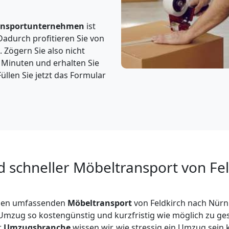
ansportunternehmen
ist
Dadurch profitieren Sie von
 Zögern Sie also nicht
5 Minuten und erhalten Sie
üllen Sie jetzt das Formular
d schneller Möbeltransport von Fe
inen umfassenden
Möbeltransport
von Feldkirch nach Nürn
n Umzug so kostengünstig und kurzfristig wie möglich zu ges
r
Umzugsbranche
wissen wir, wie stressig ein Umzug sein 