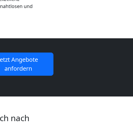
m nahtlosen und
Jetzt Angebote
anfordern
rch nach