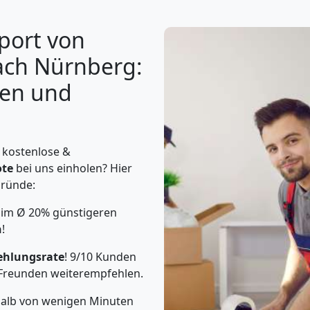
port von
ach Nürnberg:
gen und
t kostenlose &
te
bei uns einholen? Hier
Gründe:
n im Ø 20% günstigeren
n
!
ehlungsrate
! 9/10 Kunden
Freunden weiterempfehlen.
rhalb von wenigen Minuten