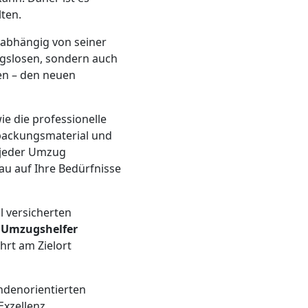
lten.
abhängig von seiner
ngslosen, sondern auch
en – den neuen
ie die professionelle
rpackungsmaterial und
 jeder Umzug
au auf Ihre Bedürfnisse
l versicherten
n
Umzugshelfer
hrt am Zielort
undenorientierten
xzellenz