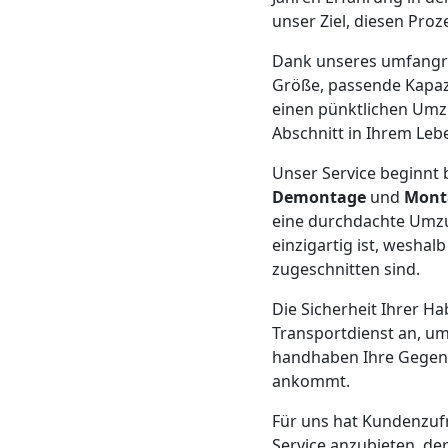
Beiladung
unser Ziel, diesen Proz
Feldkirch
Dank unseres umfang
Größe, passende Kapazi
einen pünktlichen Umzu
Mini
Abschnitt in Ihrem Leb
Unser Service beginnt b
Umzug
Demontage
und
Mont
eine durchdachte Umzu
Feldkirch
einzigartig ist, wesha
zugeschnitten sind.
Umzug
Die Sicherheit Ihrer Ha
Transportdienst an, um
2
handhaben Ihre Gegenst
ankommt.
Mann
Für uns hat Kundenzufri
Service anzubieten, de