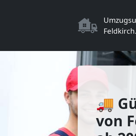
Umzugsu
Feldkirch
🚚 Gü
von F