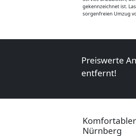
+
gekennzeichnet ist. La
sorgenfreien Umzug vo
LKW
Feldkirch
Preiswerte An
Kunsttransport
entfernt!
Feldkirch
Umzug
Feldkirch
Komfortabler
Nürnberg
3