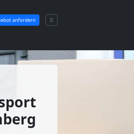
ebot anfordern
☰
sport
nberg