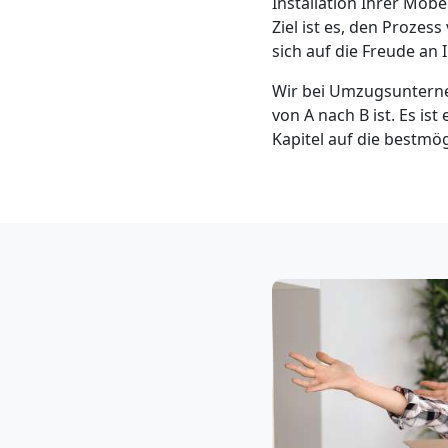
Installation Ihrer Mö
Klaviertransport
Ziel ist es, den Proze
sich auf die Freude a
Feldkirch
Wir bei Umzugsunterne
von A nach B ist. Es ist
Privatumzug
Kapitel auf die bestmö
Feldkirch
Tresortransport
in
Feldkirch