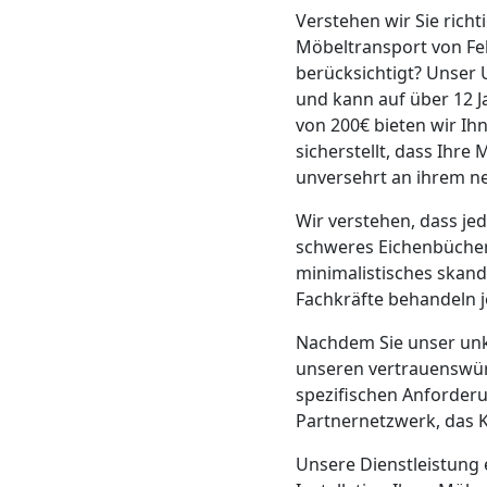
Verstehen wir Sie rich
Mann
Möbeltransport von Fel
berücksichtigt? Unser 
+
und kann auf über 12 J
von 200€ bieten wir Ih
LKW
sicherstellt, dass Ihr
unversehrt an ihrem 
Wir verstehen, dass je
Möbellift
schweres Eichenbücherr
minimalistisches skand
Feldkirch
Fachkräfte behandeln j
Nachdem Sie unser unk
Übersiedlung
unseren vertrauenswü
spezifischen Anforderu
Feldkirch
Partnernetzwerk, das K
Unsere Dienstleistung 