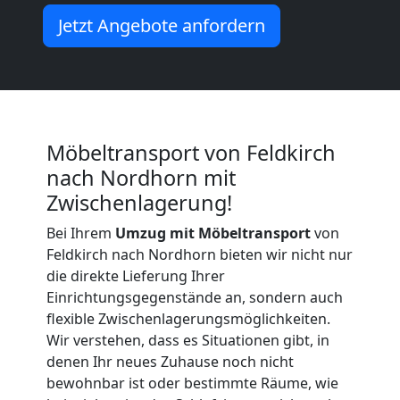
Möbeltransport
Jetzt Angebote anfordern
International
Beiladung
Möbeltransport von Feldkirch
National
nach Nordhorn mit
Zwischenlagerung!
Bei Ihrem
Umzug mit Möbeltransport
von
Beiladung
Feldkirch nach Nordhorn bieten wir nicht nur
die direkte Lieferung Ihrer
International
Einrichtungsgegenstände an, sondern auch
flexible Zwischenlagerungsmöglichkeiten.
Wir verstehen, dass es Situationen gibt, in
Internationaler
denen Ihr neues Zuhause noch nicht
bewohnbar ist oder bestimmte Räume, wie