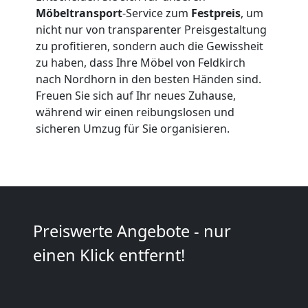
Möbeltransport
-Service zum
Festpreis
, um
Umzüge
nicht nur von transparenter Preisgestaltung
zu profitieren, sondern auch die Gewissheit
Feldkirch
zu haben, dass Ihre Möbel von Feldkirch
nach Nordhorn in den besten Händen sind.
Freuen Sie sich auf Ihr neues Zuhause,
Vereinsumzug
während wir einen reibungslosen und
sicheren Umzug für Sie organisieren.
Feldkirch
Anfrage
Preiswerte Angebote - nur
Möbeltransport
einen Klick entfernt!
National