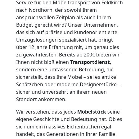
Service für den Möbeltransport von Feldkirch
Feldkirch
nach Nordhorn, der sowohl Ihrem
anspruchsvollen Zeitplan als auch Ihrem
3
Budget gerecht wird? Unser Unternehmen,
das sich auf präzise und kundenorientierte
Umzugslösungen spezialisiert hat, bringt
Mann
über 12 Jahre Erfahrung mit, um genau dies
zu gewährleisten. Bereits ab 200€ bieten wir
+
Ihnen nicht bloß einen
Transportdienst
,
sondern eine umfassende Betreuung, die
LKW
sicherstellt, dass Ihre Möbel – sei es antike
Schätzchen oder moderne Designerstücke –
sicher und unversehrt an ihrem neuen
Möbellift
Standort ankommen.
Wir verstehen, dass jedes
Möbelstück
seine
Feldkirch
eigene Geschichte und Bedeutung hat. Ob es
sich um ein massives Eichenbücherregal
handelt, das Generationen in Ihrer Familie
Übersiedlung