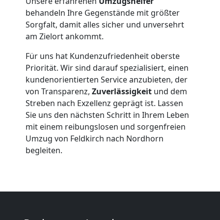
Unsere erfahrenen
Umzugshelfer
behandeln Ihre Gegenstände mit größter
Feldkirch
Sorgfalt, damit alles sicher und unversehrt
am Zielort ankommt.
Beiladung
Für uns hat Kundenzufriedenheit oberste
Priorität. Wir sind darauf spezialisiert, einen
Feldkirch
kundenorientierten Service anzubieten, der
von Transparenz,
Zuverlässigkeit
und dem
Streben nach Exzellenz geprägt ist. Lassen
Mini
Sie uns den nächsten Schritt in Ihrem Leben
mit einem reibungslosen und sorgenfreien
Umzug
Umzug von Feldkirch nach Nordhorn
begleiten.
Feldkirch
Umzug