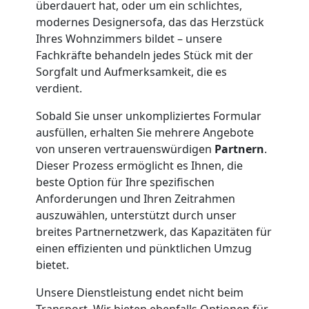
überdauert hat, oder um ein schlichtes,
modernes Designersofa, das das Herzstück
Feldkirch
Ihres Wohnzimmers bildet – unsere
Fachkräfte behandeln jedes Stück mit der
Sorgfalt und Aufmerksamkeit, die es
Klaviertransport
verdient.
Feldkirch
Sobald Sie unser unkompliziertes Formular
ausfüllen, erhalten Sie mehrere Angebote
von unseren vertrauenswürdigen
Partnern
.
Privatumzug
Dieser Prozess ermöglicht es Ihnen, die
beste Option für Ihre spezifischen
Feldkirch
Anforderungen und Ihren Zeitrahmen
auszuwählen, unterstützt durch unser
breites Partnernetzwerk, das Kapazitäten für
Tresortransport
einen effizienten und pünktlichen Umzug
bietet.
in
Unsere Dienstleistung endet nicht beim
Transport. Wir bieten ebenfalls Optionen für