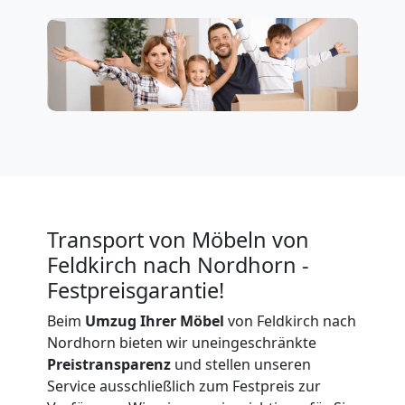
Firmenumzug
Feldkirch
Büroumzug
Feldkirch
Transport von Möbeln von
Feldkirch nach Nordhorn -
Expressumzug
Festpreisgarantie!
Feldkirch
Beim
Umzug Ihrer Möbel
von Feldkirch nach
Nordhorn bieten wir uneingeschränkte
Preistransparenz
und stellen unseren
Tragehilfe
Service ausschließlich zum Festpreis zur