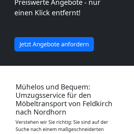
Preiswerte Angebote - nur
2
einen Klick entfernt!
Mann
+
Jetzt Angebote anfordern
LKW
Feldkirch
Mühelos und Bequem:
Kunsttransport
Umzugsservice für den
Möbeltransport von Feldkirch
Feldkirch
nach Nordhorn
Verstehen wir Sie richtig: Sie sind auf der
Umzug
Suche nach einem maßgeschneiderten