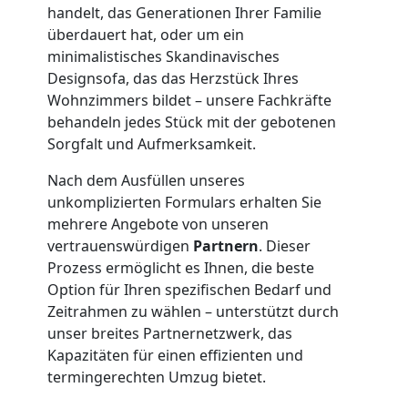
Übersiedlung
handelt, das Generationen Ihrer Familie
überdauert hat, oder um ein
minimalistisches Skandinavisches
Feldkirch
Designsofa, das das Herzstück Ihres
Wohnzimmers bildet – unsere Fachkräfte
behandeln jedes Stück mit der gebotenen
Klaviertransport
Sorgfalt und Aufmerksamkeit.
Feldkirch
Nach dem Ausfüllen unseres
unkomplizierten Formulars erhalten Sie
mehrere Angebote von unseren
Privatumzug
vertrauenswürdigen
Partnern
. Dieser
Prozess ermöglicht es Ihnen, die beste
Feldkirch
Option für Ihren spezifischen Bedarf und
Zeitrahmen zu wählen – unterstützt durch
unser breites Partnernetzwerk, das
Tresortransport
Kapazitäten für einen effizienten und
termingerechten Umzug bietet.