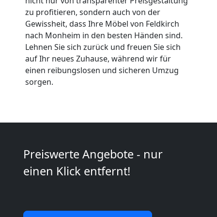
Qualitäts-
nicht nur von transparenter Preisgestaltung
zu profitieren, sondern auch von der
Umzüge
Gewissheit, dass Ihre Möbel von Feldkirch
nach Monheim in den besten Händen sind.
Lehnen Sie sich zurück und freuen Sie sich
Feldkirch
auf Ihr neues Zuhause, während wir für
einen reibungslosen und sicheren Umzug
sorgen.
Vereinsumzug
Feldkirch
Anfrage
Preiswerte Angebote - nur
einen Klick entfernt!
Möbeltransport
National