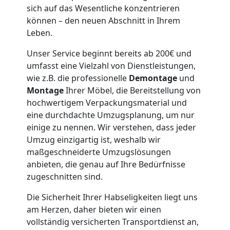
Feldkirch
sich auf das Wesentliche konzentrieren
können – den neuen Abschnitt in Ihrem
Leben.
Möbeltaxi
Unser Service beginnt bereits ab 200€ und
umfasst eine Vielzahl von Dienstleistungen,
Feldkirch
wie z.B. die professionelle
Demontage
und
Montage
Ihrer Möbel, die Bereitstellung von
hochwertigem Verpackungsmaterial und
Kleintransport
eine durchdachte Umzugsplanung, um nur
einige zu nennen. Wir verstehen, dass jeder
Feldkirch
Umzug einzigartig ist, weshalb wir
maßgeschneiderte Umzugslösungen
anbieten, die genau auf Ihre Bedürfnisse
Möbelmontage
zugeschnitten sind.
Feldkirch
Die Sicherheit Ihrer Habseligkeiten liegt uns
am Herzen, daher bieten wir einen
vollständig versicherten Transportdienst an,