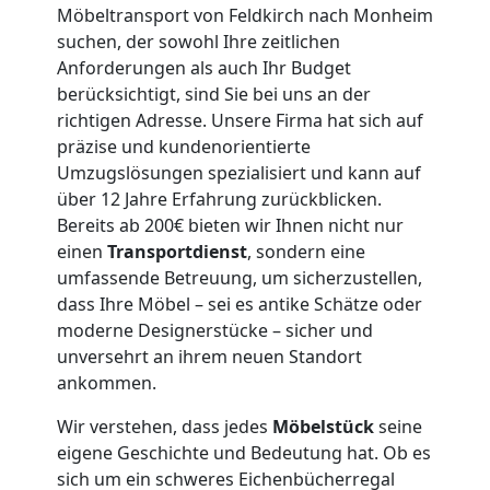
Umzug
Möbeltransport von Feldkirch nach Monheim
suchen, der sowohl Ihre zeitlichen
Feldkirch
Anforderungen als auch Ihr Budget
berücksichtigt, sind Sie bei uns an der
3
richtigen Adresse. Unsere Firma hat sich auf
präzise und kundenorientierte
Mann
Umzugslösungen spezialisiert und kann auf
über 12 Jahre Erfahrung zurückblicken.
Bereits ab 200€ bieten wir Ihnen nicht nur
+
einen
Transportdienst
, sondern eine
umfassende Betreuung, um sicherzustellen,
LKW
dass Ihre Möbel – sei es antike Schätze oder
moderne Designerstücke – sicher und
unversehrt an ihrem neuen Standort
Möbellift
ankommen.
Feldkirch
Wir verstehen, dass jedes
Möbelstück
seine
eigene Geschichte und Bedeutung hat. Ob es
sich um ein schweres Eichenbücherregal