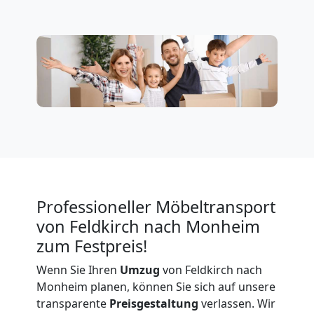
Feldkirch
Firmenumzug
Feldkirch
Büroumzug
Feldkirch
Professioneller Möbeltransport
von Feldkirch nach Monheim
Expressumzug
zum Festpreis!
Feldkirch
Wenn Sie Ihren
Umzug
von Feldkirch nach
Monheim planen, können Sie sich auf unsere
transparente
Preisgestaltung
verlassen. Wir