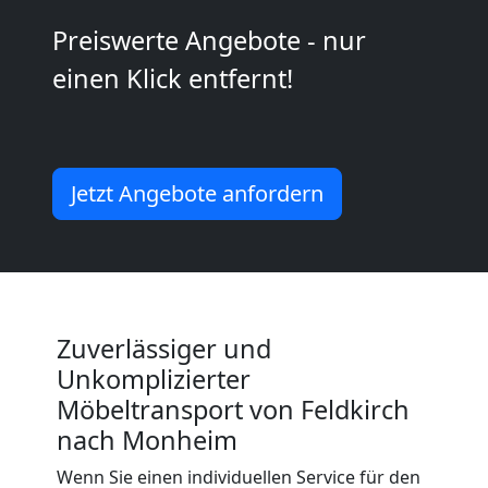
Preiswerte Angebote - nur
2
einen Klick entfernt!
Mann
+
Jetzt Angebote anfordern
LKW
Feldkirch
Zuverlässiger und
Kunsttransport
Unkomplizierter
Möbeltransport von Feldkirch
Feldkirch
nach Monheim
Wenn Sie einen individuellen Service für den