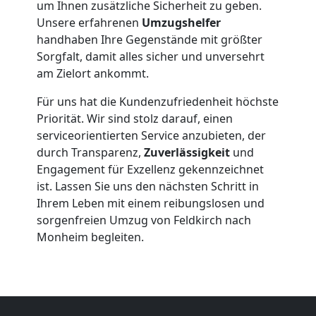
Möbeltransport
um Ihnen zusätzliche Sicherheit zu geben.
Unsere erfahrenen
Umzugshelfer
Feldkirch
handhaben Ihre Gegenstände mit größter
Sorgfalt, damit alles sicher und unversehrt
am Zielort ankommt.
Beiladung
Für uns hat die Kundenzufriedenheit höchste
Priorität. Wir sind stolz darauf, einen
Feldkirch
serviceorientierten Service anzubieten, der
durch Transparenz,
Zuverlässigkeit
und
Engagement für Exzellenz gekennzeichnet
Mini
ist. Lassen Sie uns den nächsten Schritt in
Ihrem Leben mit einem reibungslosen und
Umzug
sorgenfreien Umzug von Feldkirch nach
Monheim begleiten.
Feldkirch
Umzug