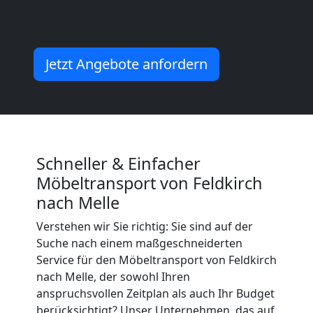
Mann
+
Jetzt Angebote anfordern
LKW
Feldkirch
Schneller & Einfacher
Möbeltransport von Feldkirch
Kunsttransport
nach Melle
Feldkirch
Verstehen wir Sie richtig: Sie sind auf der
Suche nach einem maßgeschneiderten
Service für den Möbeltransport von Feldkirch
Umzug
nach Melle, der sowohl Ihren
anspruchsvollen Zeitplan als auch Ihr Budget
berücksichtigt? Unser Unternehmen, das auf