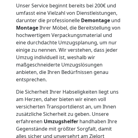
Möbeltaxi
Unser Service beginnt bereits bei 200€ und
umfasst eine Vielzahl von Dienstleistungen,
darunter die professionelle
Demontage
und
Feldkirch
Montage
Ihrer Möbel, die Bereitstellung von
hochwertigem Verpackungsmaterial und
eine durchdachte Umzugsplanung, um nur
Kleintransport
einige zu nennen. Wir verstehen, dass jeder
Umzug individuell ist, weshalb wir
Feldkirch
maßgeschneiderte Umzugslösungen
anbieten, die Ihren Bedürfnissen genau
entsprechen.
Möbelmontage
Die Sicherheit Ihrer Habseligkeiten liegt uns
Feldkirch
am Herzen, daher bieten wir einen voll
versicherten Transportdienst an, um Ihnen
zusätzliche Sicherheit zu geben. Unsere
Möbeltransport
erfahrenen
Umzugshelfer
handhaben Ihre
Gegenstände mit größter Sorgfalt, damit
alles sicher und unversehrt am Zielort