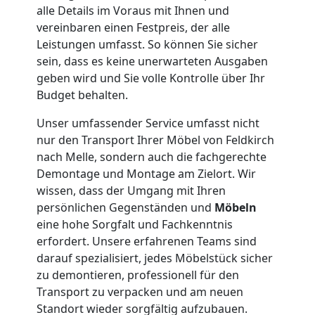
Feldkirch
alle Details im Voraus mit Ihnen und
vereinbaren einen Festpreis, der alle
Leistungen umfasst. So können Sie sicher
Kleiner
sein, dass es keine unerwarteten Ausgaben
geben wird und Sie volle Kontrolle über Ihr
Umzug
Budget behalten.
Feldkirch
Unser umfassender Service umfasst nicht
nur den Transport Ihrer Möbel von Feldkirch
nach Melle, sondern auch die fachgerechte
Küchenumzug
Demontage und Montage am Zielort. Wir
wissen, dass der Umgang mit Ihren
persönlichen Gegenständen und
Möbeln
Feldkirch
eine hohe Sorgfalt und Fachkenntnis
erfordert. Unsere erfahrenen Teams sind
Umzug
darauf spezialisiert, jedes Möbelstück sicher
zu demontieren, professionell für den
Transport zu verpacken und am neuen
und
Standort wieder sorgfältig aufzubauen.