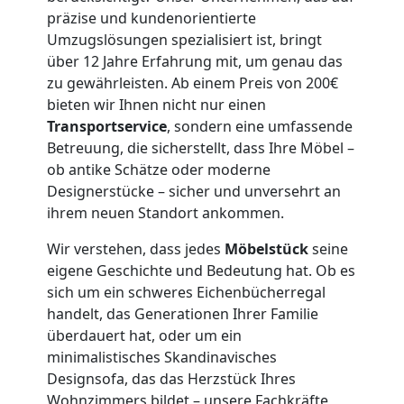
Feldkirch
präzise und kundenorientierte
3
Umzugslösungen spezialisiert ist, bringt
über 12 Jahre Erfahrung mit, um genau das
zu gewährleisten. Ab einem Preis von 200€
Mann
bieten wir Ihnen nicht nur einen
Transportservice
, sondern eine umfassende
+
Betreuung, die sicherstellt, dass Ihre Möbel –
ob antike Schätze oder moderne
LKW
Designerstücke – sicher und unversehrt an
ihrem neuen Standort ankommen.
Möbellift
Wir verstehen, dass jedes
Möbelstück
seine
eigene Geschichte und Bedeutung hat. Ob es
sich um ein schweres Eichenbücherregal
Feldkirch
handelt, das Generationen Ihrer Familie
überdauert hat, oder um ein
minimalistisches Skandinavisches
Übersiedlung
Designsofa, das das Herzstück Ihres
Wohnzimmers bildet – unsere Fachkräfte