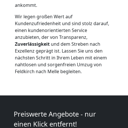
Feldkirch
ankommt.
Wir legen großen Wert auf
Beiladung
Kundenzufriedenheit und sind stolz darauf,
einen kundenorientierten Service
Feldkirch
anzubieten, der von Transparenz,
Zuverlässigkeit
und dem Streben nach
Exzellenz geprägt ist. Lassen Sie uns den
Mini
nächsten Schritt in Ihrem Leben mit einem
nahtlosen und sorgenfreien Umzug von
Umzug
Feldkirch nach Melle begleiten.
Feldkirch
Umzug
Preiswerte Angebote - nur
2
einen Klick entfernt!