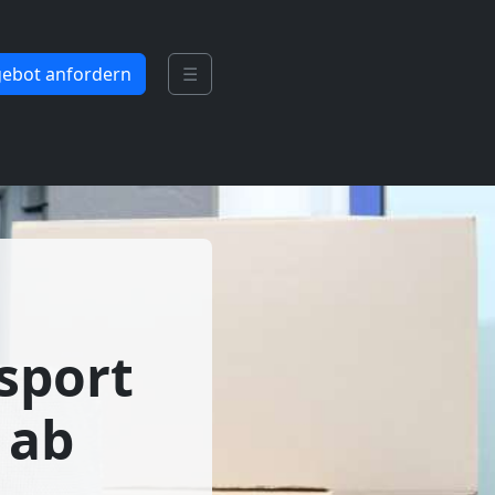
ebot anfordern
☰
sport
 ab