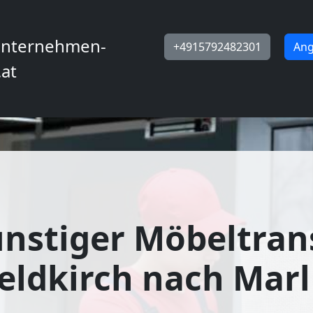
nternehmen-
+4915792482301
Ang
.at
nstiger Möbeltran
eldkirch nach Marl