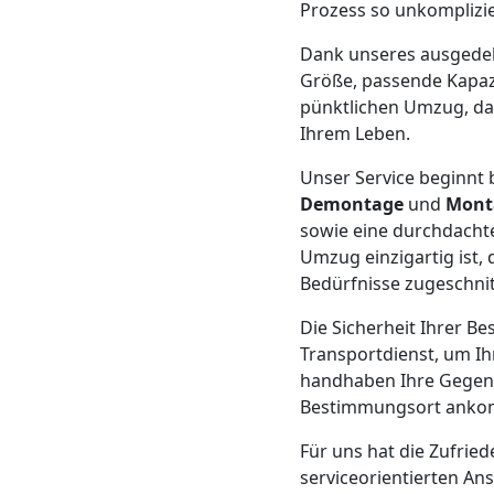
Beiladung
Prozess so unkomplizier
Dank unseres ausged
Feldkirch
Größe, passende Kapazi
pünktlichen Umzug, dam
Ihrem Leben.
Mini
Unser Service beginnt b
Umzug
Demontage
und
Mont
sowie eine durchdacht
Feldkirch
Umzug einzigartig ist,
Bedürfnisse zugeschnit
Die Sicherheit Ihrer Be
Umzug
Transportdienst, um Ih
handhaben Ihre Gegenst
2
Bestimmungsort anko
Mann
Für uns hat die Zufried
serviceorientierten An