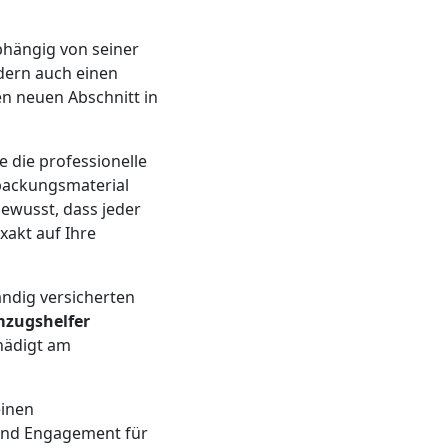
bhängig von seiner
dern auch einen
en neuen Abschnitt in
e die professionelle
packungsmaterial
ewusst, dass jeder
xakt auf Ihre
tändig versicherten
zugshelfer
hädigt am
einen
nd Engagement für