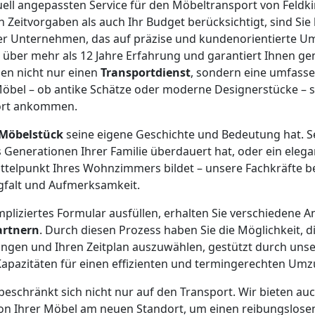
uell angepassten Service für den Möbeltransport von Feldk
n Zeitvorgaben als auch Ihr Budget berücksichtigt, sind Sie
ser Unternehmen, das auf präzise und kundenorientierte 
ügt über mehr als 12 Jahre Erfahrung und garantiert Ihnen g
nen nicht nur einen
Transportdienst
, sondern eine umfass
e Möbel – ob antike Schätze oder moderne Designerstücke – 
ort ankommen.
Möbelstück
seine eigene Geschichte und Bedeutung hat. Se
 Generationen Ihrer Familie überdauert hat, oder ein eleg
ttelpunkt Ihres Wohnzimmers bildet – unsere Fachkräfte b
gfalt und Aufmerksamkeit.
pliziertes Formular ausfüllen, erhalten Sie verschiedene 
artnern
. Durch diesen Prozess haben Sie die Möglichkeit, d
ngen und Ihren Zeitplan auszuwählen, gestützt durch unse
apazitäten für einen effizienten und termingerechten Umzu
beschränkt sich nicht nur auf den Transport. Wir bieten au
ion Ihrer Möbel am neuen Standort, um einen reibungslos