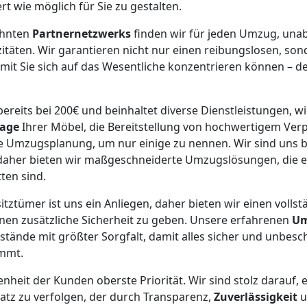
t wie möglich für Sie zu gestalten.
ehnten
Partnernetzwerks
finden wir für jeden Umzug, una
täten. Wir garantieren nicht nur einen reibungslosen, son
it Sie sich auf das Wesentliche konzentrieren können – d
ereits bei 200€ und beinhaltet diverse Dienstleistungen, wi
age
Ihrer Möbel, die Bereitstellung von hochwertigem Ver
e Umzugsplanung, um nur einige zu nennen. Wir sind uns b
 daher bieten wir maßgeschneiderte Umzugslösungen, die e
ten sind.
sitztümer ist uns ein Anliegen, daher bieten wir einen volls
nen zusätzliche Sicherheit zu geben. Unsere erfahrenen
Um
ände mit größter Sorgfalt, damit alles sicher und unbesc
mmt.
enheit der Kunden oberste Priorität. Wir sind stolz darauf, 
satz zu verfolgen, der durch Transparenz,
Zuverlässigkeit
u