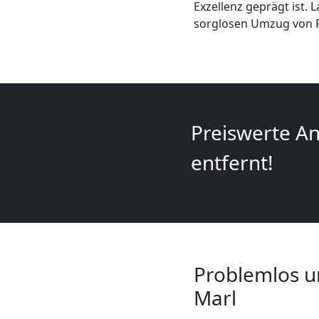
Exzellenz geprägt ist.
+
sorglosen Umzug von Fe
LKW
Feldkirch
Preiswerte An
Kunsttransport
entfernt!
Feldkirch
Umzug
Feldkirch
Problemlos u
Marl
3