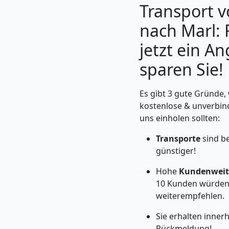
Transport v
nach Marl: 
jetzt ein A
sparen Sie!
Es gibt 3 gute Gründe, 
kostenlose & unverbin
uns einholen sollten:
Transporte
sind b
Umzugshelfer
günstiger!
Feldkirch
Hohe
Kundenweit
10 Kunden würden
weiterempfehlen.
Möbeltaxi
Sie erhalten inner
Rückmeldung!