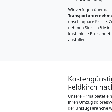
Feldkirch
Wir verfügen über das
Transportunternehm
Kleintransport
unschlagbare Preise. Zö
nehmen Sie sich 5 Minu
Feldkirch
kostenlose Preisangebo
ausfüllen!
Möbelmontage
Feldkirch
Kostengünsti
Möbeltransport
Feldkirch nac
Feldkirch
Unsere Firma bietet e
Ihren Umzug so preiswe
der
Umzugsbranche
wi