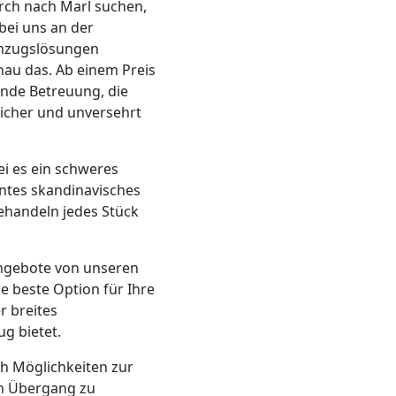
irch nach Marl suchen,
 bei uns an der
Umzugslösungen
enau das. Ab einem Preis
ende Betreuung, die
sicher und unversehrt
i es ein schweres
antes skandinavisches
ehandeln jedes Stück
Angebote von unseren
ie beste Option für Ihre
r breites
g bietet.
ch Möglichkeiten zur
en Übergang zu