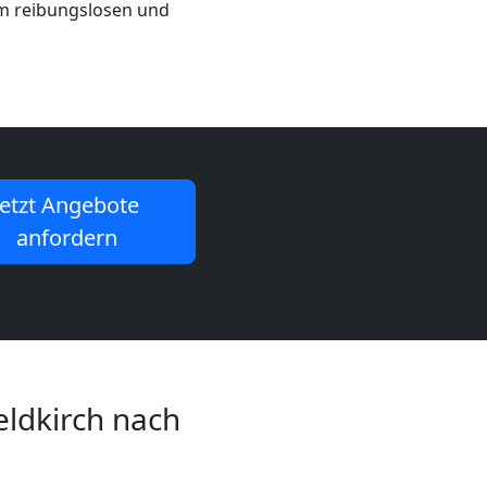
nem reibungslosen und
Jetzt Angebote
anfordern
eldkirch nach