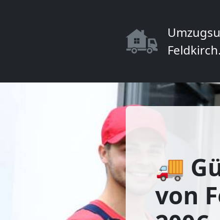
Umzugsu
Feldkirch
🚚 Gü
von F