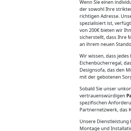
Wenn Sie einen individ
Mann
der sowohl Ihre strikte
richtigen Adresse. Un
spezialisiert ist, verf
+
von 200€ bieten wir Ih
sicherstellt, dass Ihr
LKW
an ihrem neuen Stand
Wir wissen, dass jedes
Möbellift
Eichenbücherregal, das
Designsofa, das den Mi
Feldkirch
mit der gebotenen Sor
Sobald Sie unser unkom
vertrauenswürdigen
P
Übersiedlung
spezifischen Anforderu
Partnernetzwerk, das K
Feldkirch
Unsere Dienstleistung 
Montage und Installat