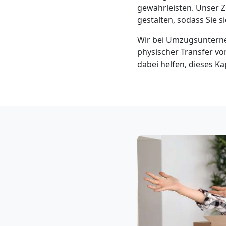
Klaviertransport
gewährleisten. Unser Z
gestalten, sodass Sie 
Feldkirch
Wir bei Umzugsunterne
physischer Transfer von
dabei helfen, dieses K
Privatumzug
Feldkirch
Tresortransport
in
Feldkirch