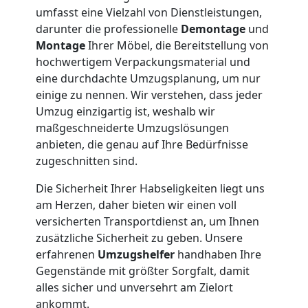
Möbeltaxi
umfasst eine Vielzahl von Dienstleistungen,
darunter die professionelle
Demontage
und
Montage
Ihrer Möbel, die Bereitstellung von
Feldkirch
hochwertigem Verpackungsmaterial und
eine durchdachte Umzugsplanung, um nur
einige zu nennen. Wir verstehen, dass jeder
Kleintransport
Umzug einzigartig ist, weshalb wir
maßgeschneiderte Umzugslösungen
Feldkirch
anbieten, die genau auf Ihre Bedürfnisse
zugeschnitten sind.
Möbelmontage
Die Sicherheit Ihrer Habseligkeiten liegt uns
am Herzen, daher bieten wir einen voll
Feldkirch
versicherten Transportdienst an, um Ihnen
zusätzliche Sicherheit zu geben. Unsere
erfahrenen
Umzugshelfer
handhaben Ihre
Möbeltransport
Gegenstände mit größter Sorgfalt, damit
alles sicher und unversehrt am Zielort
ankommt.