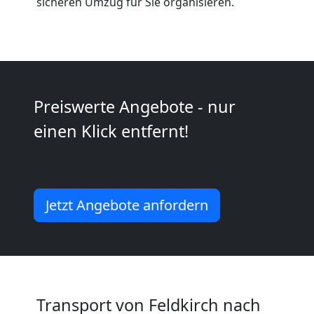
sicheren Umzug für Sie organisieren.
Feldkirch
Vereinsumzug
Preiswerte Angebote - nur
Feldkirch
einen Klick entfernt!
Anfrage
Jetzt Angebote anfordern
Möbeltransport
National
Möbeltransport
Transport von Feldkirch nach