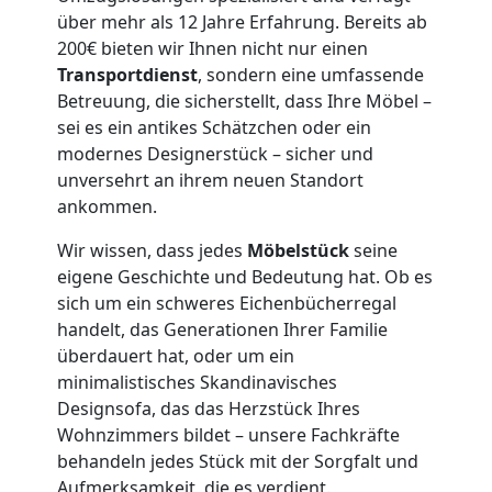
Feldkirch
über mehr als 12 Jahre Erfahrung. Bereits ab
3
200€ bieten wir Ihnen nicht nur einen
Transportdienst
, sondern eine umfassende
Betreuung, die sicherstellt, dass Ihre Möbel –
Mann
sei es ein antikes Schätzchen oder ein
modernes Designerstück – sicher und
+
unversehrt an ihrem neuen Standort
ankommen.
LKW
Wir wissen, dass jedes
Möbelstück
seine
eigene Geschichte und Bedeutung hat. Ob es
Möbellift
sich um ein schweres Eichenbücherregal
handelt, das Generationen Ihrer Familie
überdauert hat, oder um ein
Feldkirch
minimalistisches Skandinavisches
Designsofa, das das Herzstück Ihres
Wohnzimmers bildet – unsere Fachkräfte
Übersiedlung
behandeln jedes Stück mit der Sorgfalt und
Aufmerksamkeit, die es verdient.