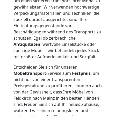
um einen sicheren Transport Ihrer Möbel zu
Lagerung
gewährleisten. Wir verwenden hochwertige
Verpackungsmaterialien und Techniken, die
speziell darauf ausgerichtet sind, Ihre
Feldkirch
Einrichtungsgegenstände vor
Beschädigungen während des Transports zu
schützen. Egal ob zerbrechliche
Full-
Antiquitäten
, wertvolle Einzelstücke oder
sperrige Möbel – wir behandeln jedes Stück
Service-
mit größter Aufmerksamkeit und Sorgfalt.
Umzug
Entscheiden Sie sich für unseren
Möbeltransport
-Service zum
Festpreis
, um
nicht nur von einer transparenten
Feldkirch
Preisgestaltung zu profitieren, sondern auch
von der Gewissheit, dass Ihre Möbel von
Feldkirch nach Mainz in den besten Händen
Qualitäts-
sind. Freuen Sie sich auf Ihr neues Zuhause,
während wir einen reibungslosen und
Umzüge