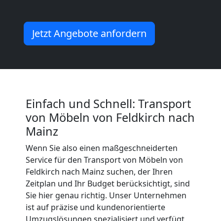
Mann
Jetzt Angebote anfordern
+
LKW
Feldkirch
Einfach und Schnell: Transport
von Möbeln von Feldkirch nach
Kunsttransport
Mainz
Wenn Sie also einen maßgeschneiderten
Feldkirch
Service für den Transport von Möbeln von
Feldkirch nach Mainz suchen, der Ihren
Zeitplan und Ihr Budget berücksichtigt, sind
Umzug
Sie hier genau richtig. Unser Unternehmen
ist auf präzise und kundenorientierte
Umzugslösungen spezialisiert und verfügt