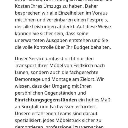
Kosten Ihres Umzugs zu haben. Daher
Feldkirch
besprechen wir alle Einzelheiten im Voraus
mit Ihnen und vereinbaren einen Festpreis,
der alle Leistungen abdeckt. Auf diese Weise
Kleiner
können Sie sicher sein, dass keine
unerwarteten Ausgaben entstehen und Sie
Umzug
die volle Kontrolle über Ihr Budget behalten.
Unser Service umfasst nicht nur den
Feldkirch
Transport Ihrer Möbel von Feldkirch nach
Lünen, sondern auch die fachgerechte
Demontage und Montage am Zielort. Wir
Küchenumzug
wissen, dass der Umgang mit Ihren
persönlichen Gegenständen und
Feldkirch
Einrichtungsgegenständen
ein hohes Maß
an Sorgfalt und Fachwissen erfordert.
Unsere erfahrenen Teams sind darauf
Umzug
spezialisiert, jedes Möbelstück sicher zu
demontieren, professionell zu verpacken