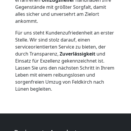
Gegenstände mit größter Sorgfalt, damit
Feldkirch
alles sicher und unversehrt am Zielort
ankommt.
Beiladung
Für uns steht Kundenzufriedenheit an erster
Stelle. Wir sind stolz darauf, einen
serviceorientierten Service zu bieten, der
Feldkirch
durch Transparenz,
Zuverlässigkeit
und
Einsatz für Exzellenz gekennzeichnet ist.
Lassen Sie uns den nächsten Schritt in Ihrem
Mini
Leben mit einem reibungslosen und
sorgenfreien Umzug von Feldkirch nach
Umzug
Lünen begleiten.
Feldkirch
Umzug