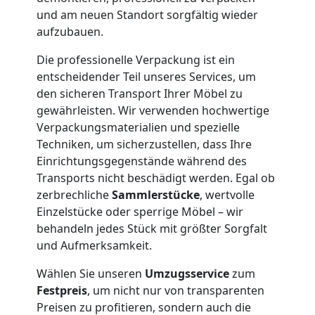
und
und am neuen Standort sorgfältig wieder
aufzubauen.
Lagerung
Die professionelle Verpackung ist ein
entscheidender Teil unseres Services, um
Feldkirch
den sicheren Transport Ihrer Möbel zu
gewährleisten. Wir verwenden hochwertige
Verpackungsmaterialien und spezielle
Full-
Techniken, um sicherzustellen, dass Ihre
Einrichtungsgegenstände während des
Service-
Transports nicht beschädigt werden. Egal ob
zerbrechliche
Sammlerstücke
, wertvolle
Einzelstücke oder sperrige Möbel – wir
Umzug
behandeln jedes Stück mit größter Sorgfalt
und Aufmerksamkeit.
Feldkirch
Wählen Sie unseren
Umzugsservice
zum
Festpreis
, um nicht nur von transparenten
Qualitäts-
Preisen zu profitieren, sondern auch die