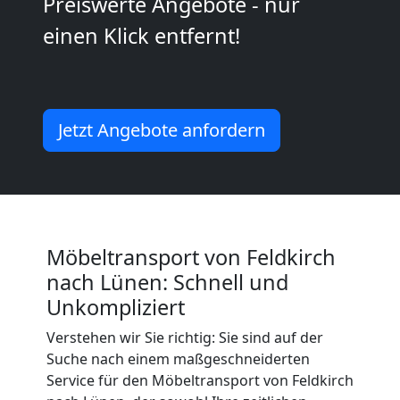
Preiswerte Angebote - nur
2
einen Klick entfernt!
Mann
+
Jetzt Angebote anfordern
LKW
Feldkirch
Möbeltransport von Feldkirch
Kunsttransport
nach Lünen: Schnell und
Unkompliziert
Feldkirch
Verstehen wir Sie richtig: Sie sind auf der
Suche nach einem maßgeschneiderten
Service für den Möbeltransport von Feldkirch
Umzug