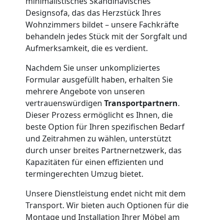
Übersiedlung
minimalistisches Skandinavisches
Designsofa, das das Herzstück Ihres
Feldkirch
Wohnzimmers bildet – unsere Fachkräfte
behandeln jedes Stück mit der Sorgfalt und
Aufmerksamkeit, die es verdient.
Klaviertransport
Nachdem Sie unser unkompliziertes
Formular ausgefüllt haben, erhalten Sie
Feldkirch
mehrere Angebote von unseren
vertrauenswürdigen
Transportpartnern
.
Dieser Prozess ermöglicht es Ihnen, die
Privatumzug
beste Option für Ihren spezifischen Bedarf
und Zeitrahmen zu wählen, unterstützt
Feldkirch
durch unser breites Partnernetzwerk, das
Kapazitäten für einen effizienten und
termingerechten Umzug bietet.
Tresortransport
Unsere Dienstleistung endet nicht mit dem
Transport. Wir bieten auch Optionen für die
in
Montage und Installation Ihrer Möbel am