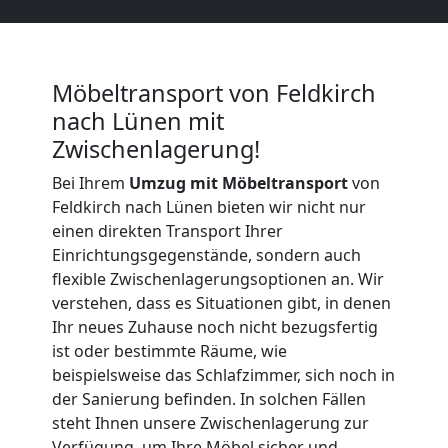
Möbeltransport
International
Möbeltransport von Feldkirch
nach Lünen mit
Zwischenlagerung!
Beiladung
Bei Ihrem
Umzug mit Möbeltransport
von
National
Feldkirch nach Lünen bieten wir nicht nur
einen direkten Transport Ihrer
Einrichtungsgegenstände, sondern auch
Beiladung
flexible Zwischenlagerungsoptionen an. Wir
verstehen, dass es Situationen gibt, in denen
Ihr neues Zuhause noch nicht bezugsfertig
International
ist oder bestimmte Räume, wie
beispielsweise das Schlafzimmer, sich noch in
Internationaler
der Sanierung befinden. In solchen Fällen
steht Ihnen unsere Zwischenlagerung zur
Verfügung, um Ihre Möbel sicher und