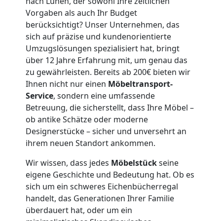
nach Lünen, der sowohl Ihre zeitlichen
Vorgaben als auch Ihr Budget
Feldkirch
berücksichtigt? Unser Unternehmen, das
sich auf präzise und kundenorientierte
3
Umzugslösungen spezialisiert hat, bringt
über 12 Jahre Erfahrung mit, um genau das
Mann
zu gewährleisten. Bereits ab 200€ bieten wir
Ihnen nicht nur einen
Möbeltransport-
Service
, sondern eine umfassende
+
Betreuung, die sicherstellt, dass Ihre Möbel –
ob antike Schätze oder moderne
LKW
Designerstücke – sicher und unversehrt an
ihrem neuen Standort ankommen.
Möbellift
Wir wissen, dass jedes
Möbelstück
seine
eigene Geschichte und Bedeutung hat. Ob es
Feldkirch
sich um ein schweres Eichenbücherregal
handelt, das Generationen Ihrer Familie
überdauert hat, oder um ein