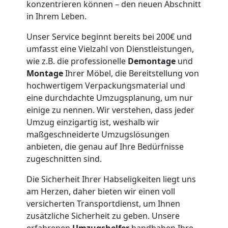
Feldkirch
konzentrieren können – den neuen Abschnitt
in Ihrem Leben.
Möbeltaxi
Unser Service beginnt bereits bei 200€ und
umfasst eine Vielzahl von Dienstleistungen,
Feldkirch
wie z.B. die professionelle
Demontage
und
Montage
Ihrer Möbel, die Bereitstellung von
hochwertigem Verpackungsmaterial und
Kleintransport
eine durchdachte Umzugsplanung, um nur
einige zu nennen. Wir verstehen, dass jeder
Feldkirch
Umzug einzigartig ist, weshalb wir
maßgeschneiderte Umzugslösungen
anbieten, die genau auf Ihre Bedürfnisse
Möbelmontage
zugeschnitten sind.
Die Sicherheit Ihrer Habseligkeiten liegt uns
Feldkirch
am Herzen, daher bieten wir einen voll
versicherten Transportdienst, um Ihnen
zusätzliche Sicherheit zu geben. Unsere
Möbeltransport
erfahrenen
Umzugshelfer
handhaben Ihre