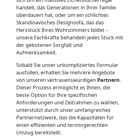
Feldkirch
handelt, das Generationen in Ihrer Familie
überdauert hat, oder um ein schlichtes
Skandinavisches Designsofa, das das
Klaviertransport
Herzstück Ihres Wohnzimmers bildet –
unsere Fachkräfte behandeln jedes Stück mit
Feldkirch
der gebotenen Sorgfalt und
Aufmerksamkeit.
Privatumzug
Sobald Sie unser unkompliziertes Formular
ausfüllen, erhalten Sie mehrere Angebote
Feldkirch
von unseren vertrauenswürdigen
Partnern
.
Dieser Prozess ermöglicht es Ihnen, die
beste Option für Ihre spezifischen
Tresortransport
Anforderungen und Zeitrahmen zu wählen,
unterstützt durch unser umfangreiches
Partnernetzwerk, das die Kapazitäten für
in
einen effizienten und termingerechten
Umzug bereitstellt.
Feldkirch