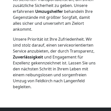
Feldkirch
zusätzliche Sicherheit zu geben. Unsere
erfahrenen
Umzugshelfer
behandeln Ihre
Beiladung
Gegenstände mit größter Sorgfalt, damit
alles sicher und unversehrt am Zielort
ankommt.
Feldkirch
Unsere Priorität ist Ihre Zufriedenheit. Wir
sind stolz darauf, einen serviceorientierten
Mini
Service anzubieten, der durch Transparenz,
Zuverlässigkeit
und Engagement für
Umzug
Exzellenz gekennzeichnet ist. Lassen Sie uns
den nächsten Schritt in Ihrem Leben mit
Feldkirch
einem reibungslosen und sorgenfreien
Umzug von Feldkirch nach Langenfeld
begleiten.
Umzug
2