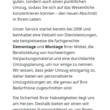
guten, sondern auch einen pünktlichen
Möbeltaxi
Umzug, sodass Sie sich auf das Wesentliche
konzentrieren können – den neuen Abschnitt
Feldkirch
in Ihrem Leben.
Unser Service startet bereits bei 200€ und
Kleintransport
beinhaltet eine Vielzahl von Dienstleistungen,
wie beispielsweise die fachgerechte
Demontage
und
Montage
Ihrer Möbel, die
Feldkirch
Bereitstellung von hochwertigem
Verpackungsmaterial und eine durchdachte
Umzugsplanung, um nur einige zu nennen.
Möbelmontage
Wir wissen, dass jeder Umzug einzigartig ist,
daher bieten wir personalisierte
Feldkirch
Umzugslösungen an, die genau auf Ihre
Bedürfnisse zugeschnitten sind.
Möbeltransport
Die Sicherheit Ihrer Habseligkeiten liegt uns
am Herzen. Deshalb bieten wir einen voll
versicherten Transportdienst an, um Ihnen