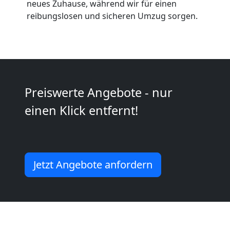
Umzüge
neues Zuhause, während wir für einen
reibungslosen und sicheren Umzug sorgen.
Feldkirch
Vereinsumzug
Feldkirch
Preiswerte Angebote - nur
einen Klick entfernt!
Anfrage
Möbeltransport
Jetzt Angebote anfordern
National
Möbeltransport