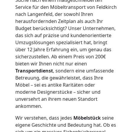
Feldkirch
Service für den Möbeltransport von Feldkirch
3
nach Langenfeld, der sowohl Ihren
herausfordernden Zeitplan als auch Ihr
Budget berücksichtigt? Unser Unternehmen,
Mann
das sich auf präzise und kundenorientierte
Umzugslösungen spezialisiert hat, bringt
+
über 12 Jahre Erfahrung ein, um genau das
sicherzustellen. Ab einem Preis von 200€
LKW
bieten wir Ihnen nicht nur einen
Transportdienst
, sondern eine umfassende
Betreuung, die gewährleistet, dass Ihre
Möbellift
Möbel – sei es antike Raritäten oder
moderne Designerstücke – sicher und
Feldkirch
unversehrt an ihrem neuen Standort
ankommen.
Übersiedlung
Wir verstehen, dass jedes
Möbelstück
seine
eigene Geschichte und Bedeutung hat. Ob es
sich um ein massives Eichenbücherregal