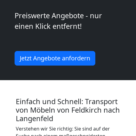
Mann
Preiswerte Angebote - nur
einen Klick entfernt!
+
LKW
Jetzt Angebote anfordern
Feldkirch
Kunsttransport
Feldkirch
Einfach und Schnell: Transport
von Möbeln von Feldkirch nach
Umzug
Langenfeld
Verstehen wir Sie richtig: Sie sind auf der
Suche nach einem maßgeschneiderten