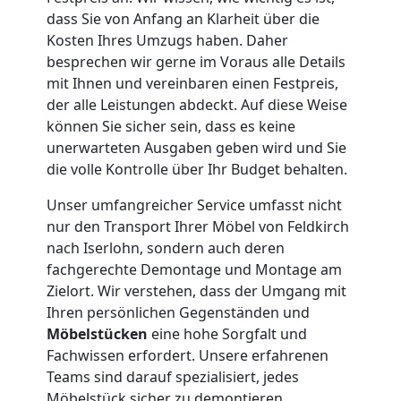
dass Sie von Anfang an Klarheit über die
Feldkirch
Kosten Ihres Umzugs haben. Daher
besprechen wir gerne im Voraus alle Details
mit Ihnen und vereinbaren einen Festpreis,
Kleiner
der alle Leistungen abdeckt. Auf diese Weise
können Sie sicher sein, dass es keine
Umzug
unerwarteten Ausgaben geben wird und Sie
die volle Kontrolle über Ihr Budget behalten.
Feldkirch
Unser umfangreicher Service umfasst nicht
nur den Transport Ihrer Möbel von Feldkirch
Küchenumzug
nach Iserlohn, sondern auch deren
fachgerechte Demontage und Montage am
Zielort. Wir verstehen, dass der Umgang mit
Feldkirch
Ihren persönlichen Gegenständen und
Möbelstücken
eine hohe Sorgfalt und
Fachwissen erfordert. Unsere erfahrenen
Umzug
Teams sind darauf spezialisiert, jedes
Möbelstück sicher zu demontieren,