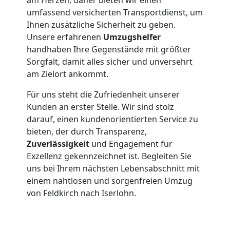
umfassend versicherten Transportdienst, um
Feldkirch
Ihnen zusätzliche Sicherheit zu geben.
Unsere erfahrenen
Umzugshelfer
handhaben Ihre Gegenstände mit größter
Beiladung
Sorgfalt, damit alles sicher und unversehrt
am Zielort ankommt.
Feldkirch
Für uns steht die Zufriedenheit unserer
Kunden an erster Stelle. Wir sind stolz
Mini
darauf, einen kundenorientierten Service zu
bieten, der durch Transparenz,
Umzug
Zuverlässigkeit
und Engagement für
Exzellenz gekennzeichnet ist. Begleiten Sie
uns bei Ihrem nächsten Lebensabschnitt mit
Feldkirch
einem nahtlosen und sorgenfreien Umzug
von Feldkirch nach Iserlohn.
Umzug