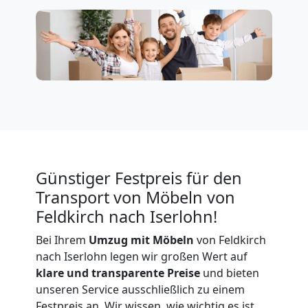
Firmenumzug
Feldkirch
Büroumzug
Feldkirch
Günstiger Festpreis für den
Transport von Möbeln von
Expressumzug
Feldkirch nach Iserlohn!
Bei Ihrem
Umzug mit Möbeln
von Feldkirch
Feldkirch
nach Iserlohn legen wir großen Wert auf
klare und transparente Preise
und bieten
Tragehilfe
unseren Service ausschließlich zu einem
Festpreis an. Wir wissen, wie wichtig es ist,