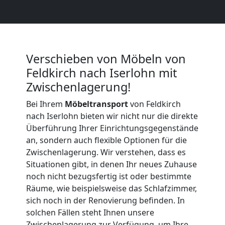
Möbeltransport
International
Verschieben von Möbeln von
Beiladung
Feldkirch nach Iserlohn mit
Zwischenlagerung!
National
Bei Ihrem
Möbeltransport
von Feldkirch
nach Iserlohn bieten wir nicht nur die direkte
Überführung Ihrer Einrichtungsgegenstände
Beiladung
an, sondern auch flexible Optionen für die
Zwischenlagerung. Wir verstehen, dass es
International
Situationen gibt, in denen Ihr neues Zuhause
noch nicht bezugsfertig ist oder bestimmte
Räume, wie beispielsweise das Schlafzimmer,
Internationaler
sich noch in der Renovierung befinden. In
solchen Fällen steht Ihnen unsere
Zwischenlagerung zur Verfügung, um Ihre