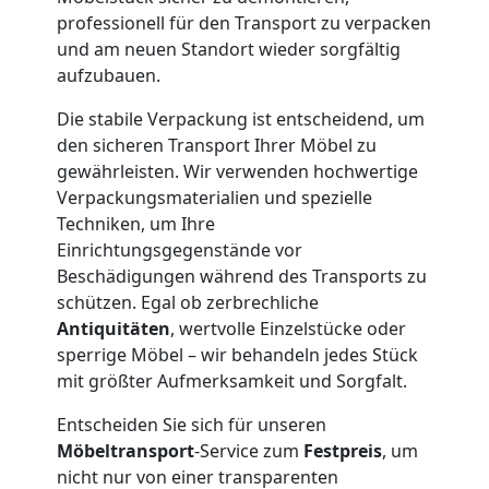
und
professionell für den Transport zu verpacken
und am neuen Standort wieder sorgfältig
Lagerung
aufzubauen.
Die stabile Verpackung ist entscheidend, um
Feldkirch
den sicheren Transport Ihrer Möbel zu
gewährleisten. Wir verwenden hochwertige
Verpackungsmaterialien und spezielle
Full-
Techniken, um Ihre
Einrichtungsgegenstände vor
Service-
Beschädigungen während des Transports zu
schützen. Egal ob zerbrechliche
Umzug
Antiquitäten
, wertvolle Einzelstücke oder
sperrige Möbel – wir behandeln jedes Stück
Feldkirch
mit größter Aufmerksamkeit und Sorgfalt.
Entscheiden Sie sich für unseren
Möbeltransport
-Service zum
Festpreis
, um
Qualitäts-
nicht nur von einer transparenten