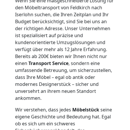
Wenn Sie eine maßgeschneiderte Lösung für
Feldkirch
den Möbeltransport von Feldkirch nach
Iserlohn suchen, die Ihren Zeitplan und Ihr
Budget berücksichtigt, sind Sie bei uns an
3
der richtigen Adresse. Unser Unternehmen
ist spezialisiert auf präzise und
Mann
kundenorientierte Umzugslösungen und
verfügt über mehr als 12 Jahre Erfahrung.
+
Bereits ab 200€ bieten wir Ihnen nicht nur
einen
Transport Service
, sondern eine
LKW
umfassende Betreuung, um sicherzustellen,
dass Ihre Möbel – egal ob antik oder
modernes Designerstück – sicher und
Möbellift
unversehrt an ihrem neuen Standort
ankommen.
Feldkirch
Wir verstehen, dass jedes
Möbelstück
seine
eigene Geschichte und Bedeutung hat. Egal
ob es sich um ein schweres
Übersiedlung