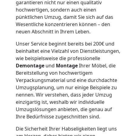
garantieren nicht nur einen qualitativ
hochwertigen, sondern auch einen
Möbeltaxi
pünktlichen Umzug, damit Sie sich auf das
Wesentliche konzentrieren können – den
Feldkirch
neuen Abschnitt in Ihrem Leben.
Unser Service beginnt bereits bei 200€ und
beinhaltet eine Vielzahl von Dienstleistungen,
Kleintransport
wie beispielsweise die professionelle
Demontage
und
Montage
Ihrer Möbel, die
Feldkirch
Bereitstellung von hochwertigem
Verpackungsmaterial und eine durchdachte
Umzugsplanung, um nur einige Beispiele zu
Möbelmontage
nennen. Wir verstehen, dass jeder Umzug
einzigartig ist, weshalb wir individuelle
Feldkirch
Umzugslösungen anbieten, die genau auf
Ihre Bedürfnisse zugeschnitten sind.
Möbeltransport
Die Sicherheit Ihrer Habseligkeiten liegt uns
am Herzen, daher bieten wir einen