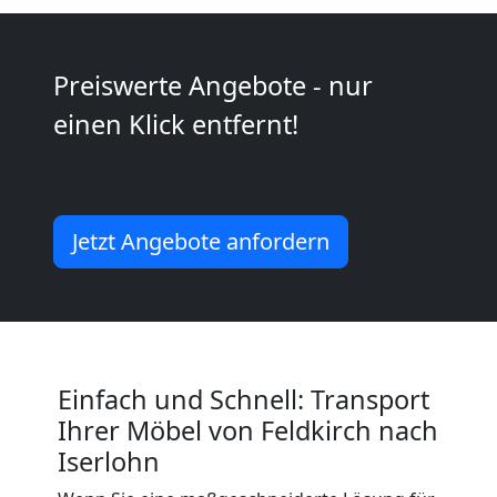
2
Mann
Preiswerte Angebote - nur
einen Klick entfernt!
+
LKW
Jetzt Angebote anfordern
Feldkirch
Kunsttransport
Feldkirch
Einfach und Schnell: Transport
Ihrer Möbel von Feldkirch nach
Iserlohn
Umzug