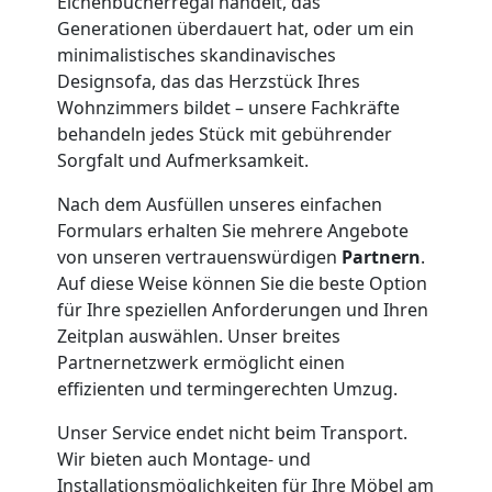
Eichenbücherregal handelt, das
Generationen überdauert hat, oder um ein
Feldkirch
minimalistisches skandinavisches
Designsofa, das das Herzstück Ihres
Wohnzimmers bildet – unsere Fachkräfte
Klaviertransport
behandeln jedes Stück mit gebührender
Sorgfalt und Aufmerksamkeit.
Feldkirch
Nach dem Ausfüllen unseres einfachen
Formulars erhalten Sie mehrere Angebote
Privatumzug
von unseren vertrauenswürdigen
Partnern
.
Auf diese Weise können Sie die beste Option
für Ihre speziellen Anforderungen und Ihren
Feldkirch
Zeitplan auswählen. Unser breites
Partnernetzwerk ermöglicht einen
effizienten und termingerechten Umzug.
Tresortransport
Unser Service endet nicht beim Transport.
in
Wir bieten auch Montage- und
Installationsmöglichkeiten für Ihre Möbel am