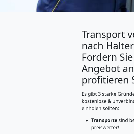
Transport v
nach Halte
Fordern Sie 
Angebot an
profitieren 
Umzugshelfer
Es gibt 3 starke Gründe
Feldkirch
kostenlose & unverbin
einholen sollten:
Möbeltaxi
Transporte
sind b
preiswerter!