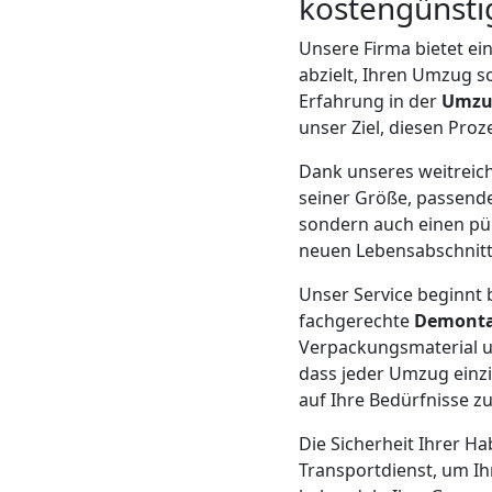
Beiladung
kostengünstig
Unsere Firma bietet e
Feldkirch
abzielt, Ihren Umzug so
Erfahrung in der
Umzu
unser Ziel, diesen Proz
Mini
Dank unseres weitrei
Umzug
seiner Größe, passende
sondern auch einen pün
neuen Lebensabschnitt
Feldkirch
Unser Service beginnt b
fachgerechte
Demont
Umzug
Verpackungsmaterial u
dass jeder Umzug einz
2
auf Ihre Bedürfnisse z
Die Sicherheit Ihrer Ha
Mann
Transportdienst, um I