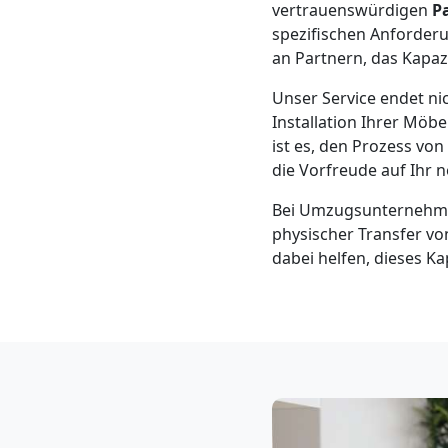
Klaviertransport
vertrauenswürdigen
P
spezifischen Anforder
an Partnern, das Kapaz
Feldkirch
Unser Service endet ni
Installation Ihrer Möb
Privatumzug
ist es, den Prozess vo
die Vorfreude auf Ihr 
Feldkirch
Bei Umzugsunternehmen-
physischer Transfer von
Tresortransport
dabei helfen, dieses K
in
Feldkirch