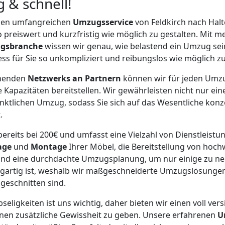
 & schnell!
inen umfangreichen
Umzugsservice
von Feldkirch nach Hal
 preiswert und kurzfristig wie möglich zu gestalten. Mit me
gsbranche
wissen wir genau, wie belastend ein Umzug sein
ess für Sie so unkompliziert und reibungslos wie möglich zu
chenden
Netzwerks an Partnern
können wir für jeden Umz
 Kapazitäten bereitstellen. Wir gewährleisten nicht nur ei
ktlichen Umzug, sodass Sie sich auf das Wesentliche konz
.
ereits bei 200€ und umfasst eine Vielzahl von Dienstleistu
age
und
Montage
Ihrer Möbel, die Bereitstellung von hoc
nd eine durchdachte Umzugsplanung, um nur einige zu nen
igartig ist, weshalb wir maßgeschneiderte Umzugslösungen
ugeschnitten sind.
bseligkeiten ist uns wichtig, daher bieten wir einen voll ver
hnen zusätzliche Gewissheit zu geben. Unsere erfahrenen
U