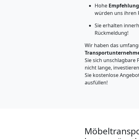
Feldkirch
Hohe
Empfehlung
würden uns ihren 
Kleintransport
Sie erhalten inner
Rückmeldung!
Feldkirch
Wir haben das umfang
Transportunternehm
Sie sich unschlagbare 
Möbelmontage
nicht lange, investiere
Sie kostenlose Angebot
Feldkirch
ausfüllen!
Möbeltransport
Feldkirch
Möbeltranspor