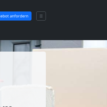
ebot anfordern
☰