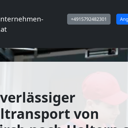
nternehmen-
+4915792482301
Ang
.at
verlässiger
ltransport von