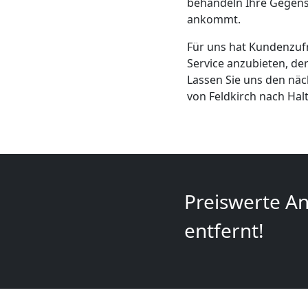
behandeln Ihre Gegenst
+
ankommt.
Für uns hat Kundenzufri
LKW
Service anzubieten, de
Lassen Sie uns den nä
Feldkirch
von Feldkirch nach Hal
Kunsttransport
Feldkirch
Preiswerte An
Umzug
entfernt!
Feldkirch
3