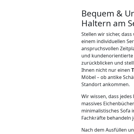
Mann
Bequem & Unk
Haltern am S
+
Stellen wir sicher, das
einem individuellen Se
LKW
anspruchsvollen Zeitpl
und kundenorientierte 
Möbellift
zurückblicken und stell
Ihnen nicht nur einen
T
Möbel – ob antike Sch
Feldkirch
Standort ankommen.
Wir wissen, dass jedes
Übersiedlung
massives Eichenbücherr
minimalistisches Sofa 
Feldkirch
Fachkräfte behandeln 
Nach dem Ausfüllen un