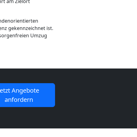
rt am Zielort
undenorientierten
lenz gekennzeichnet ist.
d sorgenfreien Umzug
Jetzt Angebote
anfordern