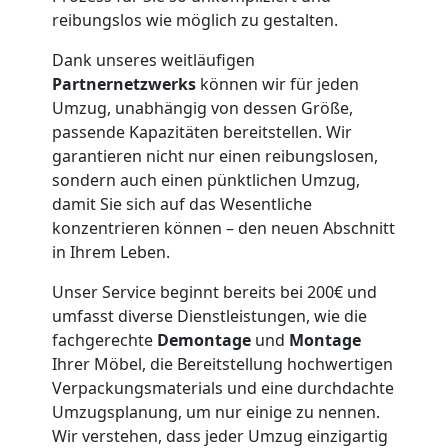
reibungslos wie möglich zu gestalten.
Feldkirch
Dank unseres weitläufigen
Partnernetzwerks
können wir für jeden
Möbeltaxi
Umzug, unabhängig von dessen Größe,
passende Kapazitäten bereitstellen. Wir
Feldkirch
garantieren nicht nur einen reibungslosen,
sondern auch einen pünktlichen Umzug,
damit Sie sich auf das Wesentliche
Kleintransport
konzentrieren können – den neuen Abschnitt
in Ihrem Leben.
Feldkirch
Unser Service beginnt bereits bei 200€ und
umfasst diverse Dienstleistungen, wie die
fachgerechte
Demontage
und
Montage
Möbelmontage
Ihrer Möbel, die Bereitstellung hochwertigen
Verpackungsmaterials und eine durchdachte
Feldkirch
Umzugsplanung, um nur einige zu nennen.
Wir verstehen, dass jeder Umzug einzigartig