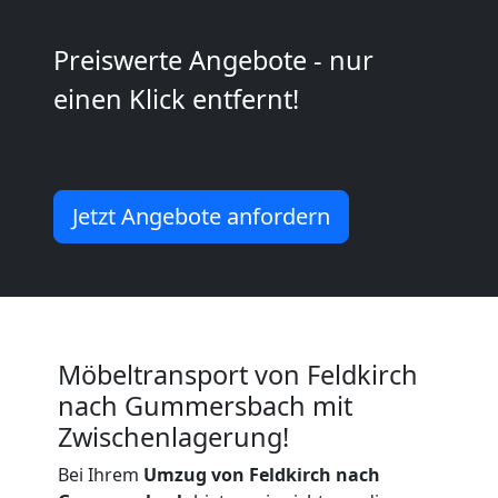
National
Preiswerte Angebote - nur
Möbeltransport
einen Klick entfernt!
International
Beiladung
Jetzt Angebote anfordern
National
Beiladung
Möbeltransport von Feldkirch
nach Gummersbach mit
International
Zwischenlagerung!
Bei Ihrem
Umzug von Feldkirch nach
Internationaler