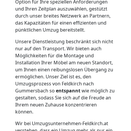
Option für Ihre speziellen Anforderungen
in
und Ihren Zeitplan auszuwählen, gestützt
durch unser breites Netzwerk an Partnern,
Feldkirch
das Kapazitäten für einen effizienten und
pünktlichen Umzug bereitstellt.
Umzug
Unsere Dienstleistung beschränkt sich nicht
nur auf den Transport. Wir bieten auch
für
Möglichkeiten für die Montage und
Installation Ihrer Möbel am neuen Standort,
um Ihnen einen reibungslosen Übergang zu
Senioren
ermöglichen. Unser Ziel ist es, den
Umzugsprozess von Feldkirch nach
in
Gummersbach so
entspannt
wie möglich zu
gestalten, sodass Sie sich auf die Freude an
Feldkirch
Ihrem neuen Zuhause konzentrieren
können.
Fernumzug
Wir bei Umzugsunternehmen-Feldkirch.at
verstehen, dass ein Umzug mehr als nur ein