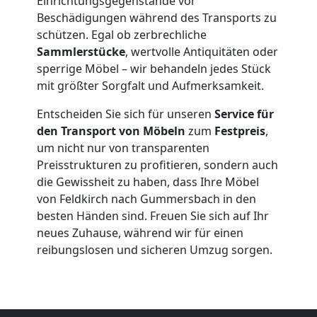
Einrichtungsgegenstände vor
Qualitäts-
Beschädigungen während des Transports zu
schützen. Egal ob zerbrechliche
Umzüge
Sammlerstücke
, wertvolle Antiquitäten oder
sperrige Möbel – wir behandeln jedes Stück
mit größter Sorgfalt und Aufmerksamkeit.
Feldkirch
Entscheiden Sie sich für unseren
Service für
den Transport von Möbeln
zum
Festpreis
,
Vereinsumzug
um nicht nur von transparenten
Preisstrukturen zu profitieren, sondern auch
Feldkirch
die Gewissheit zu haben, dass Ihre Möbel
von Feldkirch nach Gummersbach in den
besten Händen sind. Freuen Sie sich auf Ihr
Anfrage
neues Zuhause, während wir für einen
reibungslosen und sicheren Umzug sorgen.
Möbeltransport