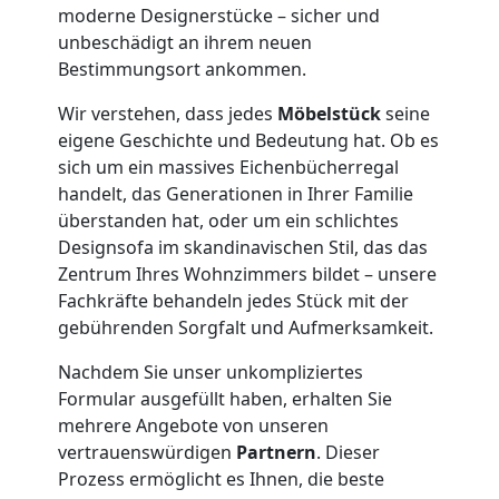
moderne Designerstücke – sicher und
Übersiedlung
unbeschädigt an ihrem neuen
Bestimmungsort ankommen.
Feldkirch
Wir verstehen, dass jedes
Möbelstück
seine
eigene Geschichte und Bedeutung hat. Ob es
sich um ein massives Eichenbücherregal
Klaviertransport
handelt, das Generationen in Ihrer Familie
überstanden hat, oder um ein schlichtes
Feldkirch
Designsofa im skandinavischen Stil, das das
Zentrum Ihres Wohnzimmers bildet – unsere
Fachkräfte behandeln jedes Stück mit der
Privatumzug
gebührenden Sorgfalt und Aufmerksamkeit.
Nachdem Sie unser unkompliziertes
Feldkirch
Formular ausgefüllt haben, erhalten Sie
mehrere Angebote von unseren
Tresortransport
vertrauenswürdigen
Partnern
. Dieser
Prozess ermöglicht es Ihnen, die beste