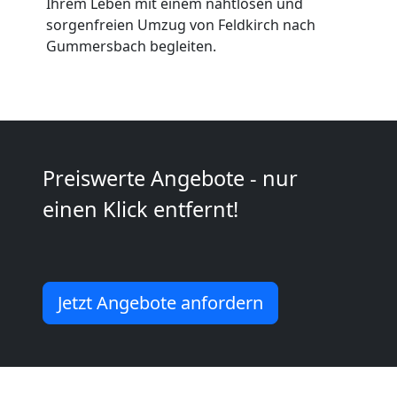
Umzug
Ihrem Leben mit einem nahtlosen und
sorgenfreien Umzug von Feldkirch nach
Gummersbach begleiten.
2
Mann
+
Preiswerte Angebote - nur
LKW
einen Klick entfernt!
Feldkirch
Jetzt Angebote anfordern
Kunsttransport
Feldkirch