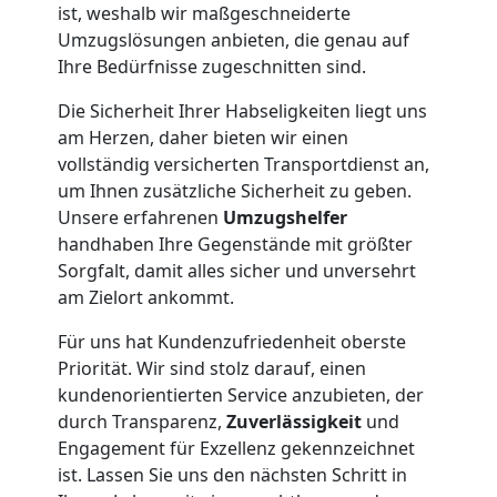
ist, weshalb wir maßgeschneiderte
Möbeltransport
Umzugslösungen anbieten, die genau auf
Ihre Bedürfnisse zugeschnitten sind.
Feldkirch
Die Sicherheit Ihrer Habseligkeiten liegt uns
am Herzen, daher bieten wir einen
Beiladung
vollständig versicherten Transportdienst an,
um Ihnen zusätzliche Sicherheit zu geben.
Unsere erfahrenen
Umzugshelfer
Feldkirch
handhaben Ihre Gegenstände mit größter
Sorgfalt, damit alles sicher und unversehrt
am Zielort ankommt.
Mini
Für uns hat Kundenzufriedenheit oberste
Umzug
Priorität. Wir sind stolz darauf, einen
kundenorientierten Service anzubieten, der
Feldkirch
durch Transparenz,
Zuverlässigkeit
und
Engagement für Exzellenz gekennzeichnet
ist. Lassen Sie uns den nächsten Schritt in