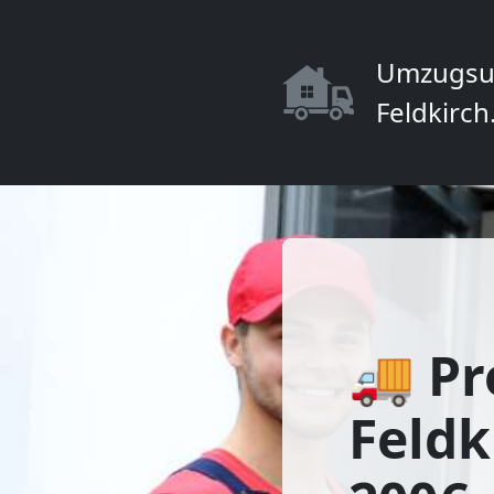
Umzugsu
Feldkirch
🚚 Pr
Feldk