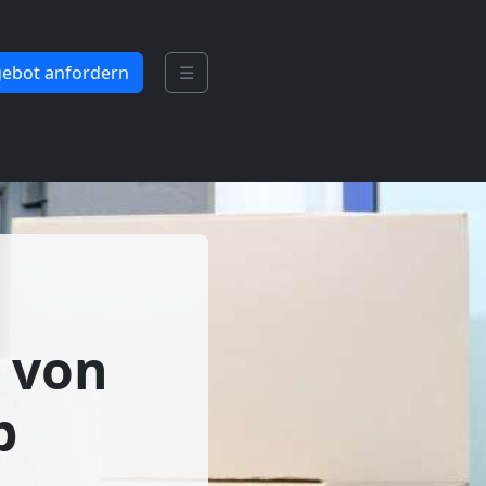
ebot anfordern
☰
 von
b