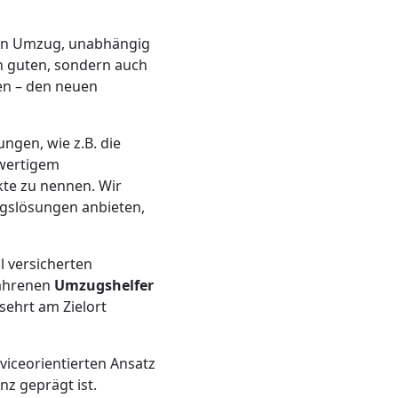
eden Umzug, unabhängig
en guten, sondern auch
en – den neuen
ungen, wie z.B. die
hwertigem
te zu nennen. Wir
ugslösungen anbieten,
l versicherten
fahrenen
Umzugshelfer
ehrt am Zielort
rviceorientierten Ansatz
z geprägt ist.