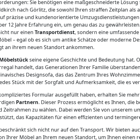
forderungen: Sie benötigen eine maßgeschneiderte Lösung 
kirch nach Görlitz, die sowohl Ihren straffen Zeitplan als 
auf präzise und kundenorientierte Umzugsdienstleistungen s
r 12 Jahre Erfahrung ein, um genau das zu gewährleisten.
nicht nur einen
Transportdienst
, sondern eine umfassende
e Möbel – egal ob es sich um antike Schätze oder moderne D
igt an ihrem neuen Standort ankommen.
Möbelstück
seine eigene Geschichte und Bedeutung hat. O
egal handelt, das Generationen Ihrer Familie überstanden
dinavisches Designsofa, das das Zentrum Ihres Wohnzimmer
edes Stück mit der Sorgfalt und Aufmerksamkeit, die es ver
ompliziertes Formular ausgefüllt haben, erhalten Sie meh
rdigen
Partnern
. Dieser Prozess ermöglicht es Ihnen, die b
nd Zeitrahmen zu wählen. Dabei werden Sie von unserem u
tützt, das Kapazitäten für einen effizienten und terminge
beschränkt sich nicht nur auf den Transport. Wir bieten au
ion Ihrer Möbel an Ihrem neuen Standort, um Ihnen einen 