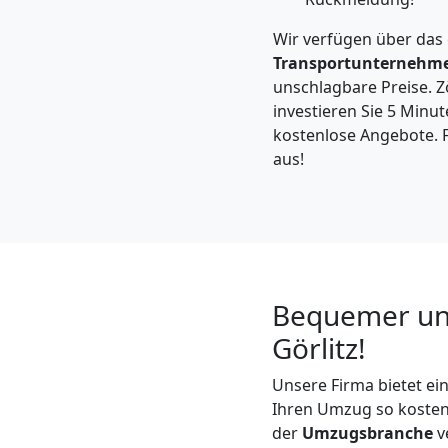
Feldkirch
Wir verfügen über das
Transportunternehm
Kleintransport
unschlagbare Preise. Zö
investieren Sie 5 Minut
Feldkirch
kostenlose Angebote. F
aus!
Möbelmontage
Feldkirch
Bequemer und
Möbeltransport
Görlitz!
Feldkirch
Unsere Firma bietet e
Ihren Umzug so kosteng
der
Umzugsbranche
v