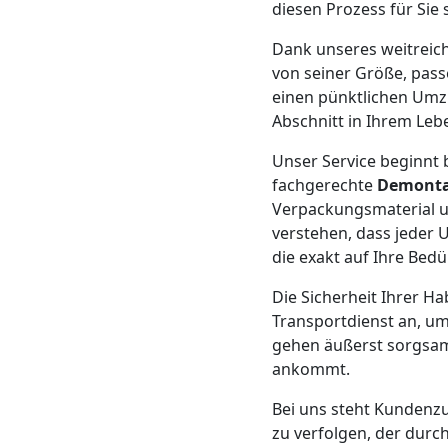
Beiladung
diesen Prozess für Sie
Dank unseres weitrei
Feldkirch
von seiner Größe, pass
einen pünktlichen Umzu
Abschnitt in Ihrem Leb
Mini
Unser Service beginnt b
Umzug
fachgerechte
Demont
Verpackungsmaterial u
Feldkirch
verstehen, dass jeder
die exakt auf Ihre Bedü
Die Sicherheit Ihrer Ha
Umzug
Transportdienst an, um
gehen äußerst sorgsam 
2
ankommt.
Mann
Bei uns steht Kundenzuf
zu verfolgen, der durc