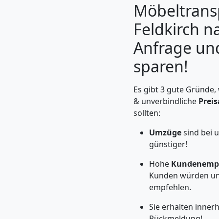
Möbeltrans
Feldkirch na
Anfrage un
sparen!
Es gibt 3 gute Gründe,
& unverbindliche
Prei
sollten:
Umzüge
sind bei 
Umzugshelfer
günstiger!
Feldkirch
Hohe
Kundenempf
Kunden würden un
empfehlen.
Möbeltaxi
Sie erhalten inner
Rückmeldung!