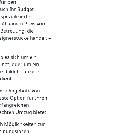
für den
auch Ihr Budget
pezialisiertes
 Ab einem Preis von
 Betreuung, die
esignerstücke handelt –
b es sich um ein
 hat, oder um ein
s bildet – unsere
dient.
rere Angebote von
este Option für Ihren
mfangreichen
rechten Umzug bietet.
ch Möglichkeiten zur
reibungslosen