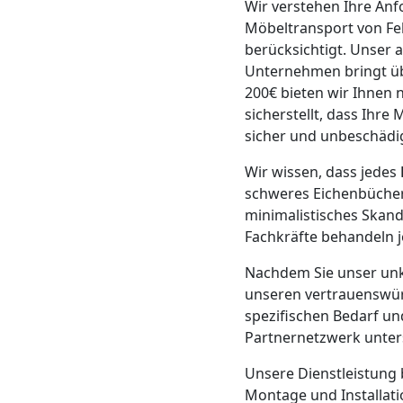
Wir verstehen Ihre An
Mann
Möbeltransport von Feld
berücksichtigt. Unser 
Unternehmen bringt übe
+
200€ bieten wir Ihnen 
sicherstellt, dass Ihr
LKW
sicher und unbeschäd
Wir wissen, dass jedes
Möbellift
schweres Eichenbücherr
minimalistisches Skan
Feldkirch
Fachkräfte behandeln j
Nachdem Sie unser unk
unseren vertrauenswü
Übersiedlung
spezifischen Bedarf u
Partnernetzwerk unters
Feldkirch
Unsere Dienstleistung 
Montage und Installat