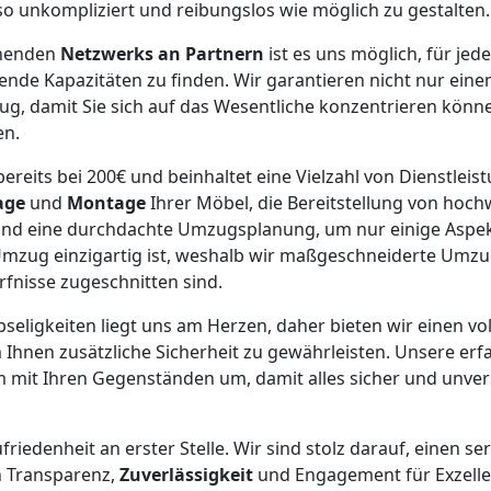
 so unkompliziert und reibungslos wie möglich zu gestalten.
chenden
Netzwerks an Partnern
ist es uns möglich, für j
ende Kapazitäten zu finden. Wir garantieren nicht nur ein
g, damit Sie sich auf das Wesentliche konzentrieren könn
en.
ereits bei 200€ und beinhaltet eine Vielzahl von Dienstleist
age
und
Montage
Ihrer Möbel, die Bereitstellung von hoc
nd eine durchdachte Umzugsplanung, um nur einige Aspek
 Umzug einzigartig ist, weshalb wir maßgeschneiderte Umz
rfnisse zugeschnitten sind.
bseligkeiten liegt uns am Herzen, daher bieten wir einen vol
 Ihnen zusätzliche Sicherheit zu gewährleisten. Unsere er
mit Ihren Gegenständen um, damit alles sicher und unvers
riedenheit an erster Stelle. Wir sind stolz darauf, einen se
h Transparenz,
Zuverlässigkeit
und Engagement für Exzellen