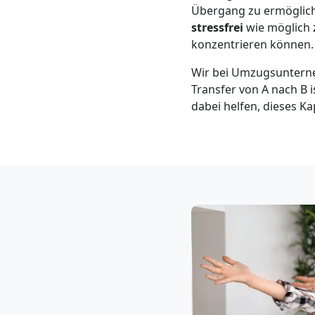
Klaviertransport
Übergang zu ermögliche
stressfrei
wie möglich 
Feldkirch
konzentrieren können.
Wir bei Umzugsunterne
Transfer von A nach B i
Privatumzug
dabei helfen, dieses Ka
Feldkirch
Tresortransport
in
Feldkirch