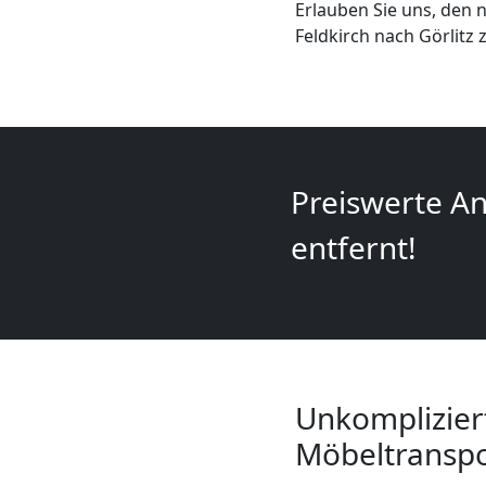
Erlauben Sie uns, den 
+
Feldkirch nach Görlitz 
LKW
Feldkirch
Preiswerte An
Kunsttransport
entfernt!
Feldkirch
Umzug
Feldkirch
Unkomplizier
Möbeltranspor
3