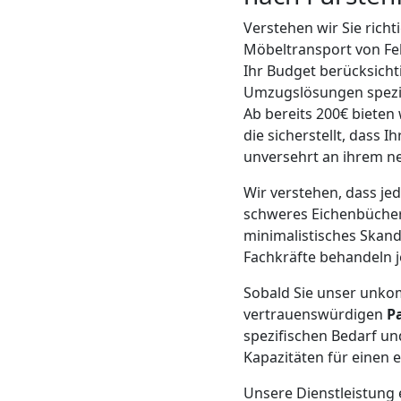
Mann
Verstehen wir Sie rich
Möbeltransport von Fel
Ihr Budget berücksicht
+
Umzugslösungen spezial
Ab bereits 200€ bieten
LKW
die sicherstellt, dass
unversehrt an ihrem 
Möbellift
Wir verstehen, dass je
schweres Eichenbücherr
Feldkirch
minimalistisches Skand
Fachkräfte behandeln j
Sobald Sie unser unkom
Übersiedlung
vertrauenswürdigen
P
spezifischen Bedarf un
Feldkirch
Kapazitäten für einen 
Unsere Dienstleistung 