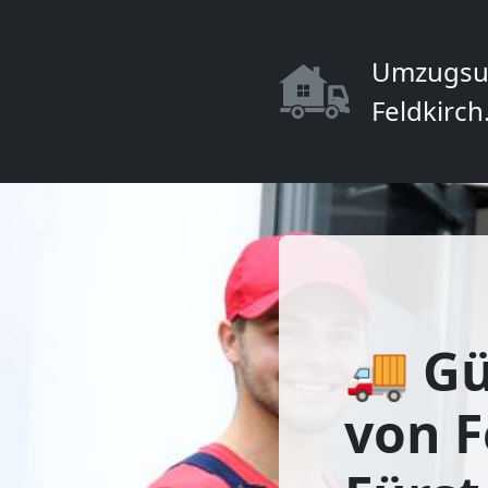
Umzugsu
Feldkirch
🚚 Gü
von F