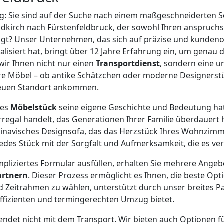
tig: Sie sind auf der Suche nach einem maßgeschneiderten S
dkirch nach Fürstenfeldbruck, der sowohl Ihren anspruchsv
igt? Unser Unternehmen, das sich auf präzise und kundeno
isiert hat, bringt über 12 Jahre Erfahrung ein, um genau d
 wir Ihnen nicht nur einen
Transportdienst
, sondern eine 
 Ihre Möbel – ob antike Schätzchen oder moderne Designerst
neuen Standort ankommen.
des
Möbelstück
seine eigene Geschichte und Bedeutung hat
egal handelt, das Generationen Ihrer Familie überdauert 
inavisches Designsofa, das das Herzstück Ihres Wohnzimme
edes Stück mit der Sorgfalt und Aufmerksamkeit, die es ver
pliziertes Formular ausfüllen, erhalten Sie mehrere Ange
artnern
. Dieser Prozess ermöglicht es Ihnen, die beste Opt
d Zeitrahmen zu wählen, unterstützt durch unser breites P
effizienten und termingerechten Umzug bietet.
endet nicht mit dem Transport. Wir bieten auch Optionen 