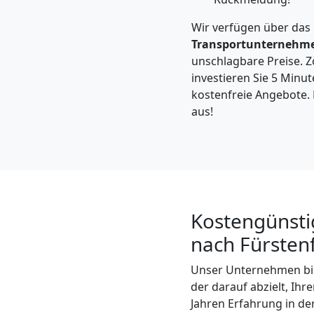
Feldkirch
Wir verfügen über das
Transportunternehm
Kleintransport
unschlagbare Preise. Zö
investieren Sie 5 Minut
Feldkirch
kostenfreie Angebote. F
aus!
Möbelmontage
Feldkirch
Kostengünsti
Möbeltransport
nach Fürsten
Feldkirch
Unser Unternehmen bi
der darauf abzielt, Ih
Jahren Erfahrung in de