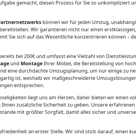
ufgabe gemacht, diesen Prozess für Sie so unkompliziert u
Partnernetzwerks
können wir für jeden Umzug, unabhängi
ereitstellen. Wir garantieren nicht nur einen erstklassige
it Sie sich auf das Wesentliche konzentrieren können – d
ereits bei 200€ und umfasst eine Vielzahl von Dienstleistu
age
und
Montage
Ihrer Möbel, die Bereitstellung von ho
nd eine durchdachte Umzugsplanung, um nur einige zu nen
gartig ist, weshalb wir maßgeschneiderte Umzugslösungen 
rungen entsprechen.
bseligkeiten liegt uns am Herzen, daher bieten wir einen vol
 Ihnen zusätzliche Sicherheit zu geben. Unsere erfahrene
ände mit größter Sorgfalt, damit alles sicher und unverse
riedenheit an erster Stelle. Wir sind stolz darauf, einen k