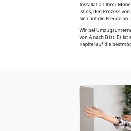
Klaviertransport
Installation Ihrer Möb
ist es, den Prozess vo
Feldkirch
sich auf die Freude a
Wir bei Umzugsunterne
von A nach B ist. Es ist
Privatumzug
Kapitel auf die bestmö
Feldkirch
Tresortransport
in
Feldkirch