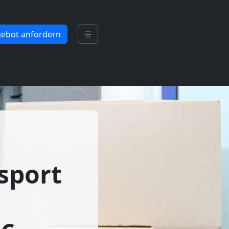
ebot anfordern
☰
sport