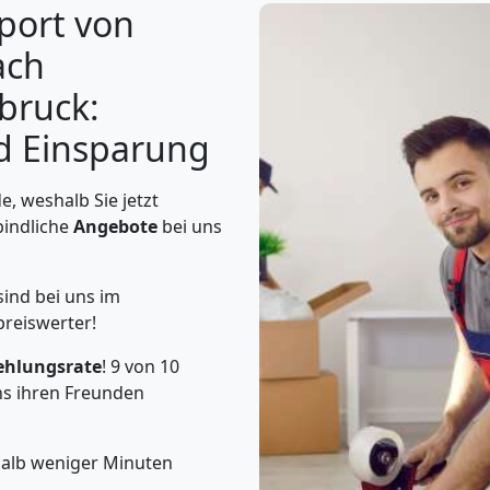
port von
ach
bruck:
d Einsparung
, weshalb Sie jetzt
bindliche
Angebote
bei uns
ind bei uns im
preiswerter!
ehlungsrate
! 9 von 10
s ihren Freunden
halb weniger Minuten