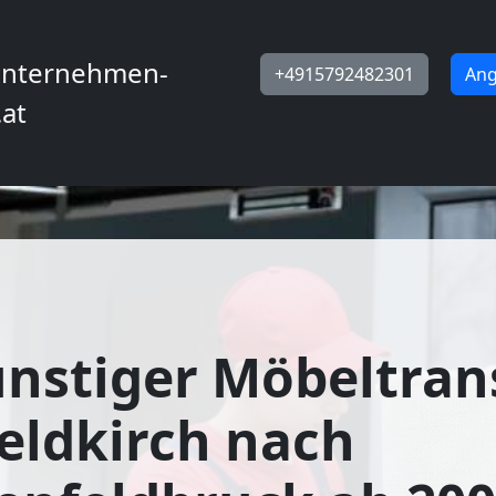
nternehmen-
+4915792482301
Ang
.at
nstiger Möbeltran
eldkirch nach