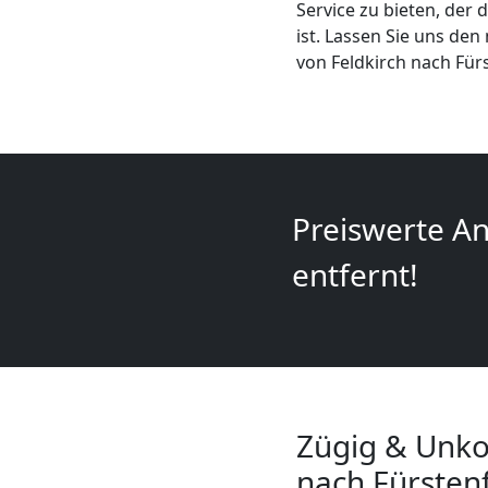
Service zu bieten, der
+
ist. Lassen Sie uns de
von Feldkirch nach Für
LKW
Feldkirch
Kunsttransport
Preiswerte An
entfernt!
Feldkirch
Umzug
Feldkirch
Zügig & Unko
3
nach Fürsten