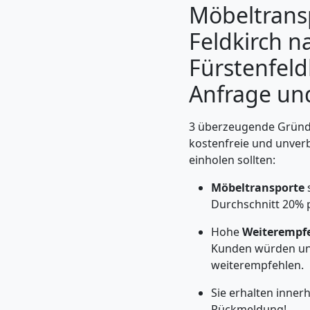
Möbeltrans
Feldkirch n
Fürstenfeld
Anfrage un
3 überzeugende Gründe
kostenfreie und unver
einholen sollten:
Möbeltransporte
s
Umzugshelfer
Durchschnitt 20% 
Feldkirch
Hohe
Weiterempf
Kunden würden un
weiterempfehlen.
Möbeltaxi
Sie erhalten inner
Rückmeldung!