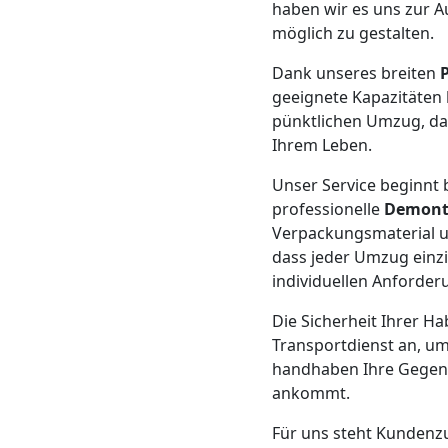
Beiladung
haben wir es uns zur A
möglich zu gestalten.
Feldkirch
Dank unseres breiten
geeignete Kapazitäten b
pünktlichen Umzug, dam
Mini
Ihrem Leben.
Umzug
Unser Service beginnt b
professionelle
Demont
Feldkirch
Verpackungsmaterial u
dass jeder Umzug einzi
individuellen Anforde
Umzug
Die Sicherheit Ihrer Ha
Transportdienst an, um
2
handhaben Ihre Gegenst
ankommt.
Mann
Für uns steht Kundenzuf