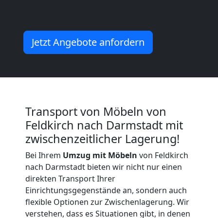
Möbeltransport
International
Jetzt Angebote anfordern
Beiladung
National
Transport von Möbeln von
Feldkirch nach Darmstadt mit
Beiladung
zwischenzeitlicher Lagerung!
Bei Ihrem
Umzug mit Möbeln
von Feldkirch
International
nach Darmstadt bieten wir nicht nur einen
direkten Transport Ihrer
Einrichtungsgegenstände an, sondern auch
Internationaler
flexible Optionen zur Zwischenlagerung. Wir
verstehen, dass es Situationen gibt, in denen