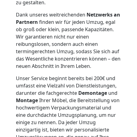
Feldkirch
zu gestalten.
Dank unseres weitreichenden
Netzwerks an
Möbeltaxi
Partnern
finden wir für jeden Umzug, egal
ob groß oder klein, passende Kapazitäten.
Feldkirch
Wir garantieren nicht nur einen
reibungslosen, sondern auch einen
termingerechten Umzug, sodass Sie sich auf
Kleintransport
das Wesentliche konzentrieren können – den
neuen Abschnitt in Ihrem Leben.
Feldkirch
Unser Service beginnt bereits bei 200€ und
umfasst eine Vielzahl von Dienstleistungen,
darunter die fachgerechte
Demontage
und
Möbelmontage
Montage
Ihrer Möbel, die Bereitstellung von
hochwertigem Verpackungsmaterial und
Feldkirch
eine durchdachte Umzugsplanung, um nur
einige zu nennen. Da jeder Umzug
einzigartig ist, bieten wir personalisierte
Möbeltransport
Umzugslösungen an, die genau auf Ihre