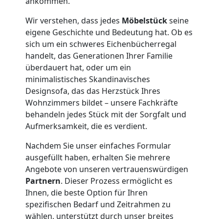
Übersiedlung
ankommen.
Wir verstehen, dass jedes
Möbelstück
seine
Feldkirch
eigene Geschichte und Bedeutung hat. Ob es
sich um ein schweres Eichenbücherregal
handelt, das Generationen Ihrer Familie
Klaviertransport
überdauert hat, oder um ein
minimalistisches Skandinavisches
Feldkirch
Designsofa, das das Herzstück Ihres
Wohnzimmers bildet – unsere Fachkräfte
behandeln jedes Stück mit der Sorgfalt und
Privatumzug
Aufmerksamkeit, die es verdient.
Feldkirch
Nachdem Sie unser einfaches Formular
ausgefüllt haben, erhalten Sie mehrere
Angebote von unseren vertrauenswürdigen
Tresortransport
Partnern
. Dieser Prozess ermöglicht es
Ihnen, die beste Option für Ihren
spezifischen Bedarf und Zeitrahmen zu
in
wählen, unterstützt durch unser breites