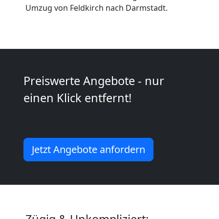
2
Umzug von Feldkirch nach Darmstadt.
Mann
+
Preiswerte Angebote - nur
LKW
einen Klick entfernt!
Feldkirch
Kunsttransport
Jetzt Angebote anfordern
Feldkirch
Umzug
Zügig & Unkompliziert: