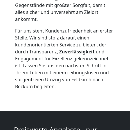
Gegenstände mit größter Sorgfalt, damit
Feldkirch
alles sicher und unversehrt am Zielort
ankommt.
Beiladung
Für uns steht Kundenzufriedenheit an erster
Stelle. Wir sind stolz darauf, einen
Feldkirch
kundenorientierten Service zu bieten, der
durch Transparenz,
Zuverlässigkeit
und
Engagement für Exzellenz gekennzeichnet
Mini
ist. Lassen Sie uns den nächsten Schritt in
Ihrem Leben mit einem reibungslosen und
sorgenfreien Umzug von Feldkirch nach
Umzug
Beckum begleiten.
Feldkirch
Umzug
Preiswerte Angebote - nur