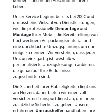
können – den neuen Abschnitt in Ihrem
Leben.
Möbeltaxi
Unser Service beginnt bereits bei 200€ und
umfasst eine Vielzahl von Dienstleistungen,
Feldkirch
wie die professionelle
Demontage
und
Montage
Ihrer Möbel, die Bereitstellung von
hochwertigem Verpackungsmaterial und
Kleintransport
eine durchdachte Umzugsplanung, um nur
einige zu nennen. Wir verstehen, dass jeder
Feldkirch
Umzug einzigartig ist, weshalb wir
personalisierte Umzugslösungen anbieten,
die genau auf Ihre Bedürfnisse
Möbelmontage
zugeschnitten sind.
Die Sicherheit Ihrer Habseligkeiten liegt uns
Feldkirch
am Herzen, daher bieten wir einen voll
versicherten Transportdienst an, um Ihnen
zusätzliche Sicherheit zu geben. Unsere
Möbeltransport
erfahrenen
Umzugshelfer
handhaben Ihre