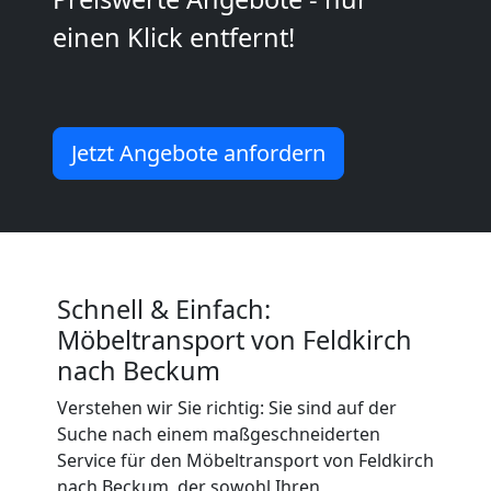
2
einen Klick entfernt!
Mann
+
Jetzt Angebote anfordern
LKW
Feldkirch
Schnell & Einfach:
Kunsttransport
Möbeltransport von Feldkirch
nach Beckum
Feldkirch
Verstehen wir Sie richtig: Sie sind auf der
Suche nach einem maßgeschneiderten
Umzug
Service für den Möbeltransport von Feldkirch
nach Beckum, der sowohl Ihren