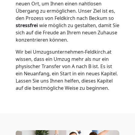
neuen Ort, um Ihnen einen nahtlosen
Feldkirch
Übergang zu ermöglichen. Unser Ziel ist es,
den Prozess von Feldkirch nach Beckum so
stressfrei
wie möglich zu gestalten, damit Sie
Umzug
sich auf die Freude an Ihrem neuen Zuhause
konzentrieren können.
für
Wir bei Umzugsunternehmen-Feldkirch.at
Senioren
wissen, dass ein Umzug mehr als nur ein
physischer Transfer von A nach B ist. Es ist
ein Neuanfang, ein Start in ein neues Kapitel.
in
Lassen Sie uns Ihnen helfen, dieses Kapitel
auf die bestmögliche Weise zu beginnen.
Feldkirch
Fernumzug
Feldkirch