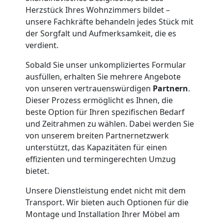
Herzstück Ihres Wohnzimmers bildet –
Feldkirch
unsere Fachkräfte behandeln jedes Stück mit
der Sorgfalt und Aufmerksamkeit, die es
verdient.
Klaviertransport
Sobald Sie unser unkompliziertes Formular
ausfüllen, erhalten Sie mehrere Angebote
Feldkirch
von unseren vertrauenswürdigen
Partnern
.
Dieser Prozess ermöglicht es Ihnen, die
beste Option für Ihren spezifischen Bedarf
Privatumzug
und Zeitrahmen zu wählen. Dabei werden Sie
von unserem breiten Partnernetzwerk
Feldkirch
unterstützt, das Kapazitäten für einen
effizienten und termingerechten Umzug
bietet.
Tresortransport
Unsere Dienstleistung endet nicht mit dem
in
Transport. Wir bieten auch Optionen für die
Montage und Installation Ihrer Möbel am