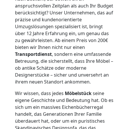
anspruchsvollen Zeitplan als auch Ihr Budget
Feldkirch
berücksichtigt? Unser Unternehmen, das auf
präzise und kundenorientierte
3
Umzugslösungen spezialisiert ist, bringt
über 12 Jahre Erfahrung ein, um genau das
Mann
zu gewährleisten. Ab einem Preis von 200€
bieten wir Ihnen nicht nur einen
+
Transportdienst
, sondern eine umfassende
Betreuung, die sicherstellt, dass Ihre Möbel –
ob antike Schätze oder moderne
LKW
Designerstücke – sicher und unversehrt an
ihrem neuen Standort ankommen.
Möbellift
Wir wissen, dass jedes
Möbelstück
seine
eigene Geschichte und Bedeutung hat. Ob es
Feldkirch
sich um ein massives Eichenbücherregal
handelt, das Generationen Ihrer Familie
überdauert hat, oder um ein puristisches
Übersiedlung
Skandinavisches Designsofa, das das