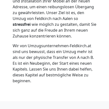
in
und Installation Ihrer Möbel an der neuen
Adresse, um einen reibungslosen Übergang
zu gewährleisten. Unser Ziel ist es, den
Feldkirch
Umzug von Feldkirch nach Aalen so
stressfrei
wie möglich zu gestalten, damit Sie
Umzug
sich ganz auf die Freude an Ihrem neuen
Zuhause konzentrieren können.
für
Wir von Umzugsunternehmen-Feldkirch.at
sind uns bewusst, dass ein Umzug mehr ist
Senioren
als nur der physische Transfer von A nach B.
Es ist ein Neubeginn, der Start eines neuen
Kapitels. Lassen Sie uns Ihnen dabei helfen,
in
dieses Kapitel auf bestmögliche Weise zu
beginnen.
Feldkirch
Fernumzug