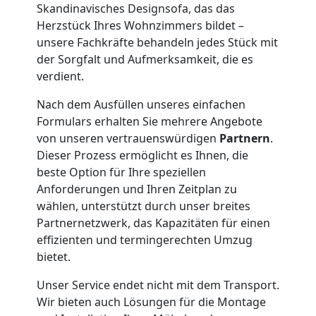
Skandinavisches Designsofa, das das
Übersiedlung
Herzstück Ihres Wohnzimmers bildet –
unsere Fachkräfte behandeln jedes Stück mit
Feldkirch
der Sorgfalt und Aufmerksamkeit, die es
verdient.
Klaviertransport
Nach dem Ausfüllen unseres einfachen
Formulars erhalten Sie mehrere Angebote
von unseren vertrauenswürdigen
Partnern
.
Feldkirch
Dieser Prozess ermöglicht es Ihnen, die
beste Option für Ihre speziellen
Anforderungen und Ihren Zeitplan zu
Privatumzug
wählen, unterstützt durch unser breites
Partnernetzwerk, das Kapazitäten für einen
Feldkirch
effizienten und termingerechten Umzug
bietet.
Tresortransport
Unser Service endet nicht mit dem Transport.
Wir bieten auch Lösungen für die Montage