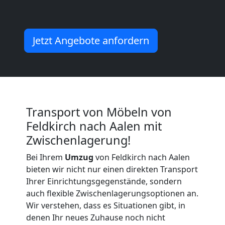
Möbeltransport
Jetzt Angebote anfordern
International
Beiladung
Transport von Möbeln von
National
Feldkirch nach Aalen mit
Zwischenlagerung!
Beiladung
Bei Ihrem
Umzug
von Feldkirch nach Aalen
bieten wir nicht nur einen direkten Transport
International
Ihrer Einrichtungsgegenstände, sondern
auch flexible Zwischenlagerungsoptionen an.
Wir verstehen, dass es Situationen gibt, in
Internationaler
denen Ihr neues Zuhause noch nicht