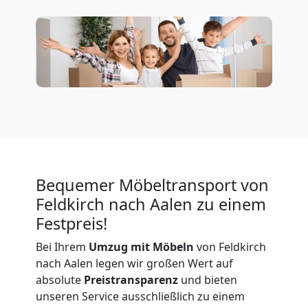
Feldkirch
Firmenumzug
Feldkirch
Büroumzug
Feldkirch
Bequemer Möbeltransport von
Feldkirch nach Aalen zu einem
Festpreis!
Expressumzug
Bei Ihrem
Umzug mit Möbeln
von Feldkirch
nach Aalen legen wir großen Wert auf
Feldkirch
absolute
Preistransparenz
und bieten
unseren Service ausschließlich zu einem