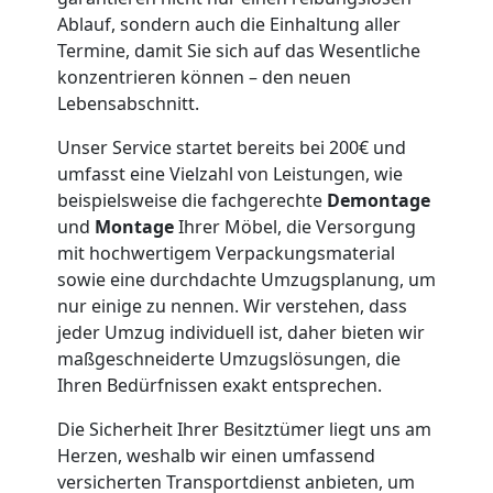
Feldkirch
Ablauf, sondern auch die Einhaltung aller
Termine, damit Sie sich auf das Wesentliche
konzentrieren können – den neuen
Möbeltaxi
Lebensabschnitt.
Unser Service startet bereits bei 200€ und
Feldkirch
umfasst eine Vielzahl von Leistungen, wie
beispielsweise die fachgerechte
Demontage
und
Montage
Ihrer Möbel, die Versorgung
Kleintransport
mit hochwertigem Verpackungsmaterial
sowie eine durchdachte Umzugsplanung, um
Feldkirch
nur einige zu nennen. Wir verstehen, dass
jeder Umzug individuell ist, daher bieten wir
maßgeschneiderte Umzugslösungen, die
Möbelmontage
Ihren Bedürfnissen exakt entsprechen.
Feldkirch
Die Sicherheit Ihrer Besitztümer liegt uns am
Herzen, weshalb wir einen umfassend
versicherten Transportdienst anbieten, um