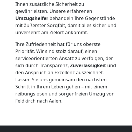
Möbeltransport
Ihnen zusätzliche Sicherheit zu
gewährleisten. Unsere erfahrenen
Umzugshelfer
behandeln Ihre Gegenstände
Feldkirch
mit äußerster Sorgfalt, damit alles sicher und
unversehrt am Zielort ankommt.
Beiladung
Ihre Zufriedenheit hat für uns oberste
Priorität. Wir sind stolz darauf, einen
Feldkirch
serviceorientierten Ansatz zu verfolgen, der
sich durch Transparenz,
Zuverlässigkeit
und
den Anspruch an Exzellenz auszeichnet.
Mini
Lassen Sie uns gemeinsam den nächsten
Schritt in Ihrem Leben gehen – mit einem
Umzug
reibungslosen und sorgenfreien Umzug von
Feldkirch nach Aalen.
Feldkirch