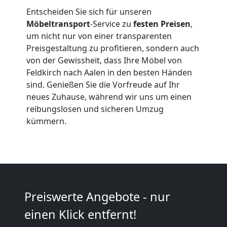
Qualitäts-
Entscheiden Sie sich für unseren
Möbeltransport
-Service zu
festen Preisen
,
Umzüge
um nicht nur von einer transparenten
Preisgestaltung zu profitieren, sondern auch
Feldkirch
von der Gewissheit, dass Ihre Möbel von
Feldkirch nach Aalen in den besten Händen
sind. Genießen Sie die Vorfreude auf Ihr
Vereinsumzug
neues Zuhause, während wir uns um einen
reibungslosen und sicheren Umzug
Feldkirch
kümmern.
Anfrage
Möbeltransport
Preiswerte Angebote - nur
einen Klick entfernt!
National