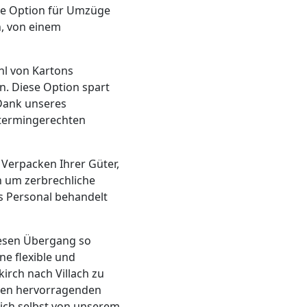
te Option für Umzüge
n, von einem
hl von Kartons
. Diese Option spart
Dank unseres
 termingerechten
 Verpacken Ihrer Güter,
h um zerbrechliche
s Personal behandelt
diesen Übergang so
ne flexible und
irch nach Villach zu
inen hervorragenden
sich selbst von unserem