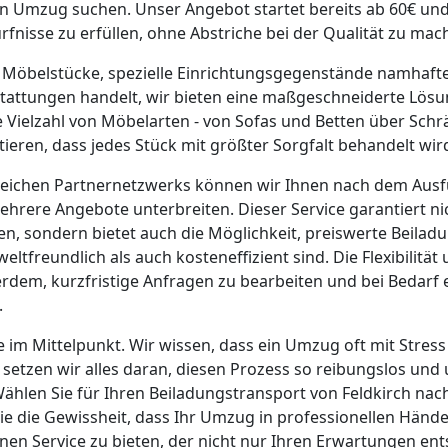
ren Umzug suchen. Unser Angebot startet bereits ab 60€ und
rfnisse zu erfüllen, ohne Abstriche bei der Qualität zu mac
e Möbelstücke, spezielle Einrichtungsgegenstände namhaft
tattungen handelt, wir bieten eine maßgeschneiderte Lösu
e Vielzahl von Möbelarten - von Sofas und Betten über Schr
ieren, dass jedes Stück mit größter Sorgfalt behandelt wir
ichen Partnernetzwerks können wir Ihnen nach dem Ausf
hrere Angebote unterbreiten. Dieser Service garantiert ni
n, sondern bietet auch die Möglichkeit, preiswerte Beilad
ltfreundlich als auch kosteneffizient sind. Die Flexibilitä
rdem, kurzfristige Anfragen zu bearbeiten und bei Bedarf
.
e im Mittelpunkt. Wir wissen, dass ein Umzug oft mit Stres
 setzen wir alles daran, diesen Prozess so reibungslos und
Wählen Sie für Ihren Beiladungstransport von Feldkirch nac
ie die Gewissheit, dass Ihr Umzug in professionellen Hände
 einen Service zu bieten, der nicht nur Ihren Erwartungen en