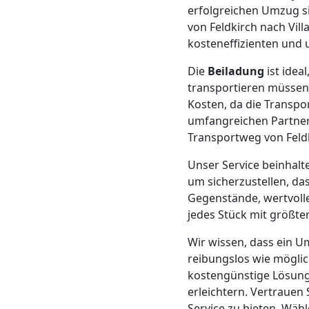
erfolgreichen Umzug s
Mann
von Feldkirch nach Vill
kosteneffizienten und
+
Die
Beiladung
ist idea
transportieren müssen
LKW
Kosten, da die Transp
umfangreichen Partnern
Transportweg von Feldk
Möbellift
Unser Service beinhalt
Feldkirch
um sicherzustellen, da
Gegenstände, wertvoll
jedes Stück mit größter
Übersiedlung
Wir wissen, dass ein U
reibungslos wie möglic
Feldkirch
kostengünstige Lösung, 
erleichtern. Vertraue
Service zu bieten. Wäh