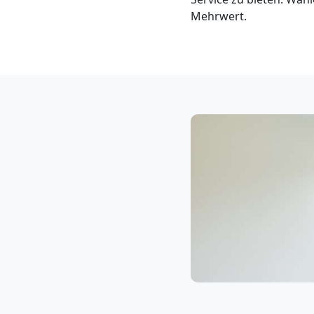
Klaviertransport
Mehrwert.
Feldkirch
Privatumzug
Feldkirch
Tresortransport
in
Feldkirch