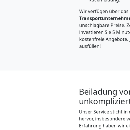
Feldkirch
Wir verfügen über das
Transportunternehm
Kleintransport
unschlagbare Preise. Zö
investieren Sie 5 Minut
Feldkirch
kostenfreie Angebote. 
ausfüllen!
Möbelmontage
Feldkirch
Beiladung von
Möbeltransport
unkomplizier
Feldkirch
Unser Service sticht i
hervor, insbesondere w
Erfahrung haben wir ein