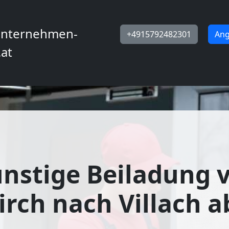
nternehmen-
+4915792482301
Ang
.at
nstige Beiladung 
irch nach Villach a