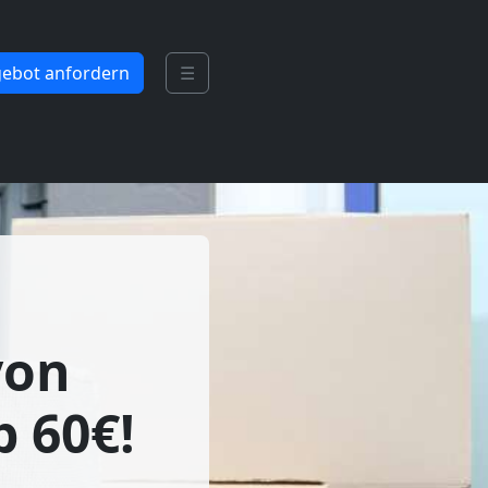
ebot anfordern
☰
von
b 60€!