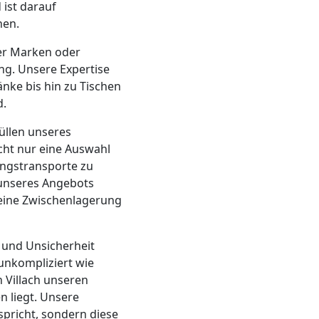
 ist darauf
hen.
er Marken oder
ng. Unsere Expertise
änke bis hin zu Tischen
d.
üllen unseres
cht nur eine Auswahl
ungstransporte zu
t unseres Angebots
 eine Zwischenlagerung
s und Unsicherheit
 unkompliziert wie
h Villach unseren
n liegt. Unsere
tspricht, sondern diese