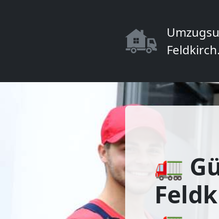
Umzugsu
Feldkirch
🚛 Gü
Feldk