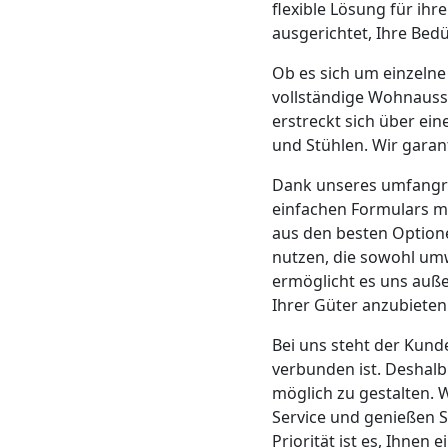
Beiladung
flexible Lösung für ih
ausgerichtet, Ihre Bedü
Feldkirch
Ob es sich um einzeln
vollständige Wohnauss
erstreckt sich über ein
Mini
und Stühlen. Wir garant
Umzug
Dank unseres umfangre
einfachen Formulars me
Feldkirch
aus den besten Optione
nutzen, die sowohl umwe
ermöglicht es uns auße
Umzug
Ihrer Güter anzubieten
Bei uns steht der Kund
2
verbunden ist. Deshalb
möglich zu gestalten. 
Mann
Service und genießen S
Priorität ist es, Ihnen