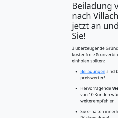
Beiladung v
nach Villach
jetzt an und
Sie!
3 überzeugende Gründe
kostenfreie & unverbi
einholen sollten:
Beiladungen
sind b
Umzugshelfer
preiswerter!
Feldkirch
Hervorragende
We
von 10 Kunden wü
weiterempfehlen.
Möbeltaxi
Sie erhalten inner
Rückmeldung!