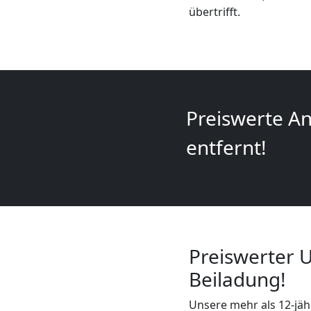
+
übertrifft.
LKW
Feldkirch
Preiswerte An
Kunsttransport
entfernt!
Feldkirch
Umzug
Preiswerter U
Feldkirch
Beiladung!
3
Unsere mehr als 12-jähr