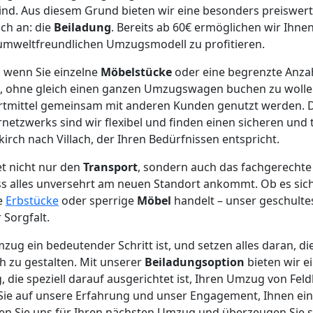
ind. Aus diesem Grund bieten wir eine besonders preiswer
ach an: die
Beiladung
. Bereits ab 60€ ermöglichen wir Ihne
 umweltfreundlichen Umzugsmodell zu profitieren.
l, wenn Sie einzelne
Möbelstücke
oder eine begrenzte Anza
, ohne gleich einen ganzen Umzugswagen buchen zu wollen
ortmittel gemeinsam mit anderen Kunden genutzt werden. 
etzwerks sind wir flexibel und finden einen sicheren und
irch nach Villach, der Ihren Bedürfnissen entspricht.
et nicht nur den
Transport
, sondern auch das fachgerechte
ss alles unversehrt am neuen Standort ankommt. Ob es sic
e
Erbstücke
oder sperrige
Möbel
handelt – unser geschulte
 Sorgfalt.
mzug ein bedeutender Schritt ist, und setzen alles daran, 
h zu gestalten. Mit unserer
Beiladungsoption
bieten wir ei
die speziell darauf ausgerichtet ist, Ihren Umzug von Feldk
n Sie auf unsere Erfahrung und unser Engagement, Ihnen e
len Sie uns für Ihren nächsten Umzug und überzeugen Sie 