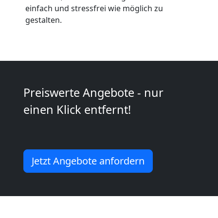
Anfrage
einfach und stressfrei wie möglich zu
gestalten.
Möbeltransport
National
Preiswerte Angebote - nur
Möbeltransport
einen Klick entfernt!
International
Beiladung
Jetzt Angebote anfordern
National