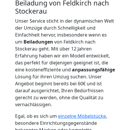
Beiladung von Feldkirch nach
Stockerau
Unser Service sticht in der dynamischen Welt
der Umzüge durch Schnelligkeit und
Umzugshelfer
Einfachheit hervor, insbesondere wenn es
um
Beiladungen
von Feldkirch nach
Feldkirch
Stockerau geht. Mit über 12 Jahren
Erfahrung haben wir ein Modell entwickelt,
das perfekt für diejenigen geeignet ist, die
Möbeltaxi
eine kosteneffiziente und
anpassungsfähige
Lösung für ihren Umzug suchen. Unser
Feldkirch
Angebot beginnt bereits bei 60€ und ist
darauf ausgerichtet, Ihren Bedürfnissen
gerecht zu werden, ohne die Qualität zu
Kleintransport
vernachlässigen.
Egal, ob es sich um
einzelne Möbelstücke
,
Feldkirch
besondere Einrichtungsgegenstände
bekannter Marken oder komplette