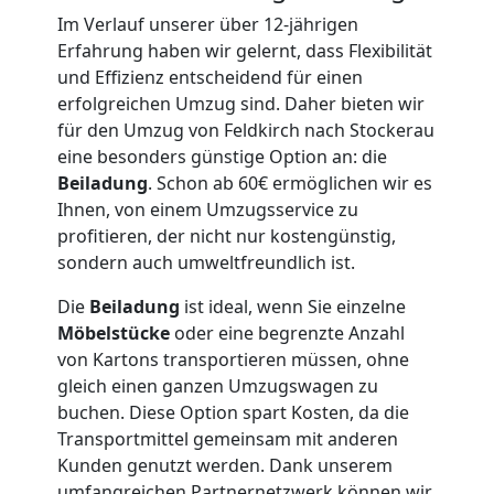
Im Verlauf unserer über 12-jährigen
Möbellift
Erfahrung haben wir gelernt, dass Flexibilität
und Effizienz entscheidend für einen
Feldkirch
erfolgreichen Umzug sind. Daher bieten wir
für den Umzug von Feldkirch nach Stockerau
eine besonders günstige Option an: die
Übersiedlung
Beiladung
. Schon ab 60€ ermöglichen wir es
Ihnen, von einem Umzugsservice zu
Feldkirch
profitieren, der nicht nur kostengünstig,
sondern auch umweltfreundlich ist.
Die
Beiladung
ist ideal, wenn Sie einzelne
Klaviertransport
Möbelstücke
oder eine begrenzte Anzahl
von Kartons transportieren müssen, ohne
Feldkirch
gleich einen ganzen Umzugswagen zu
buchen. Diese Option spart Kosten, da die
Transportmittel gemeinsam mit anderen
Privatumzug
Kunden genutzt werden. Dank unserem
umfangreichen Partnernetzwerk können wir