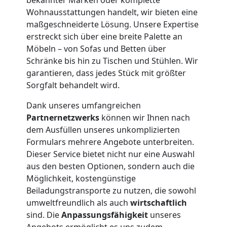
Möbelmontage
Wohnausstattungen handelt, wir bieten eine
maßgeschneiderte Lösung. Unsere Expertise
erstreckt sich über eine breite Palette an
Feldkirch
Möbeln – von Sofas und Betten über
Schränke bis hin zu Tischen und Stühlen. Wir
garantieren, dass jedes Stück mit größter
Möbeltransport
Sorgfalt behandelt wird.
Feldkirch
Dank unseres umfangreichen
Partnernetzwerks
können wir Ihnen nach
dem Ausfüllen unseres unkomplizierten
Beiladung
Formulars mehrere Angebote unterbreiten.
Dieser Service bietet nicht nur eine Auswahl
Feldkirch
aus den besten Optionen, sondern auch die
Möglichkeit, kostengünstige
Beiladungstransporte zu nutzen, die sowohl
Mini
umweltfreundlich als auch
wirtschaftlich
sind. Die
Anpassungsfähigkeit
unseres
Angebots ermöglicht es uns zudem,