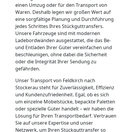
Umzug
einen Umzug oder für den Transport von
Waren. Deshalb legen wir großen Wert auf
eine sorgfältige Planung und Durchführung
Feldkirch
jedes Schrittes Ihres Stückguttransfers.
Unsere Fahrzeuge sind mit modernen
Ladebordwänden ausgestattet, die das Be-
Qualitäts-
und Entladen Ihrer Güter vereinfachen und
beschleunigen, ohne dabei die Sicherheit
Umzüge
oder die Integrität Ihrer Sendung zu
gefährden.
Feldkirch
Unser Transport von Feldkirch nach
Stockerau steht für Zuverlässigkeit, Effizienz
Vereinsumzug
und Kundenzufriedenheit. Egal, ob es sich
um einzelne Möbelstücke, bepackte Paletten
oder spezielle Güter handelt – wir haben die
Feldkirch
Lösung für Ihren Transportbedarf. Vertrauen
Sie auf unsere Expertise und unser
Netzwerk, um Ihren Stückguttransfer so