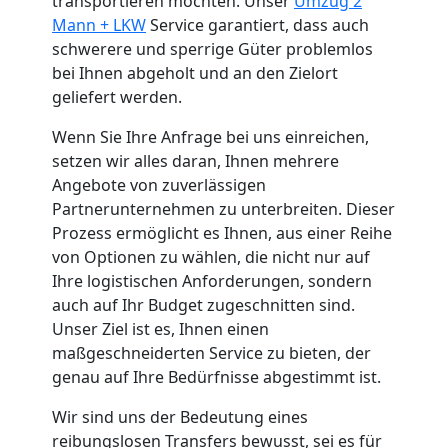
Küchenumzug
transportieren möchten. Unser
Umzug 2
Mann + LKW
Service garantiert, dass auch
schwerere und sperrige Güter problemlos
Feldkirch
bei Ihnen abgeholt und an den Zielort
geliefert werden.
Umzug
Wenn Sie Ihre Anfrage bei uns einreichen,
setzen wir alles daran, Ihnen mehrere
und
Angebote von zuverlässigen
Partnerunternehmen zu unterbreiten. Dieser
Lagerung
Prozess ermöglicht es Ihnen, aus einer Reihe
von Optionen zu wählen, die nicht nur auf
Ihre logistischen Anforderungen, sondern
Feldkirch
auch auf Ihr Budget zugeschnitten sind.
Unser Ziel ist es, Ihnen einen
maßgeschneiderten Service zu bieten, der
Full-
genau auf Ihre Bedürfnisse abgestimmt ist.
Service-
Wir sind uns der Bedeutung eines
reibungslosen Transfers bewusst, sei es für