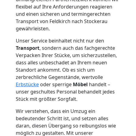
Feldkirch
flexibel auf Ihre Anforderungen reagieren
und einen sicheren und termingerechten
Transport von Feldkirch nach Stockerau
Tresortransport
gewährleisten.
Unser Service beinhaltet nicht nur den
in
Transport
, sondern auch das fachgerechte
Verpacken Ihrer Stücke, um sicherzustellen,
Feldkirch
dass alles unbeschadet an Ihrem neuen
Standort ankommt. Ob es sich um
zerbrechliche Gegenstände, wertvolle
Umzug
Erbstücke
oder sperrige
Möbel
handelt –
unser geschultes Personal behandelt jedes
für
Stück mit größter Sorgfalt.
Wir verstehen, dass ein Umzug ein
Senioren
bedeutender Schritt ist, und setzen alles
daran, diesen Übergang so reibungslos wie
in
möglich zu gestalten. Mit unserer