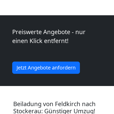
Kunsttransport
Feldkirch
Preiswerte Angebote - nur
Umzug
einen Klick entfernt!
Feldkirch
3
Jetzt Angebote anfordern
Mann
+
Beiladung von Feldkirch nach
LKW
Stockerau: Günstiger Umzug!