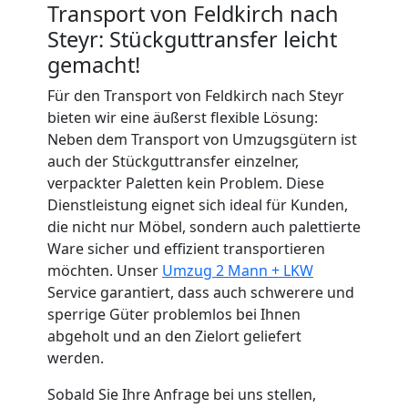
Transport von Feldkirch nach
Feldkirch
Steyr: Stückguttransfer leicht
gemacht!
Tragehilfe
Für den Transport von Feldkirch nach Steyr
bieten wir eine äußerst flexible Lösung:
Neben dem Transport von Umzugsgütern ist
Feldkirch
auch der Stückguttransfer einzelner,
verpackter Paletten kein Problem. Diese
Kleiner
Dienstleistung eignet sich ideal für Kunden,
die nicht nur Möbel, sondern auch palettierte
Ware sicher und effizient transportieren
Umzug
möchten. Unser
Umzug 2 Mann + LKW
Service garantiert, dass auch schwerere und
Feldkirch
sperrige Güter problemlos bei Ihnen
abgeholt und an den Zielort geliefert
werden.
Küchenumzug
Sobald Sie Ihre Anfrage bei uns stellen,