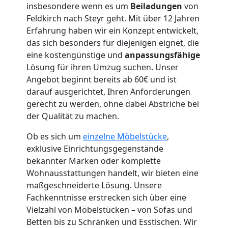
insbesondere wenn es um
Beiladungen
von
Feldkirch nach Steyr geht. Mit über 12 Jahren
Umzugshelfer
Erfahrung haben wir ein Konzept entwickelt,
das sich besonders für diejenigen eignet, die
eine kostengünstige und
anpassungsfähige
Feldkirch
Lösung für ihren Umzug suchen. Unser
Angebot beginnt bereits ab 60€ und ist
Möbeltaxi
darauf ausgerichtet, Ihren Anforderungen
gerecht zu werden, ohne dabei Abstriche bei
der Qualität zu machen.
Feldkirch
Ob es sich um
einzelne Möbelstücke
,
exklusive Einrichtungsgegenstände
Kleintransport
bekannter Marken oder komplette
Wohnausstattungen handelt, wir bieten eine
Feldkirch
maßgeschneiderte Lösung. Unsere
Fachkenntnisse erstrecken sich über eine
Vielzahl von Möbelstücken – von Sofas und
Möbelmontage
Betten bis zu Schränken und Esstischen. Wir