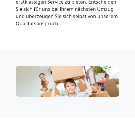
erstklassigen Service zu bieten. Entscheiden
Sie sich für uns bei Ihrem nächsten Umzug
Fernumzug
und überzeugen Sie sich selbst von unserem
Qualitätsanspruch.
Feldkirch
Firmenumzug
Feldkirch
Büroumzug
Feldkirch
Expressumzug