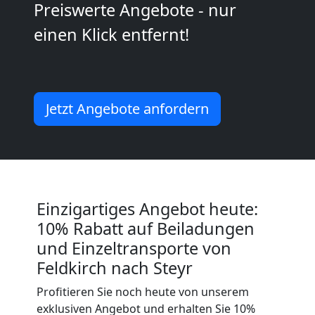
Preiswerte Angebote - nur
Möbeltransport
einen Klick entfernt!
National
Möbeltransport
Jetzt Angebote anfordern
International
Beiladung
Einzigartiges Angebot heute:
10% Rabatt auf Beiladungen
National
und Einzeltransporte von
Feldkirch nach Steyr
Beiladung
Profitieren Sie noch heute von unserem
exklusiven Angebot und erhalten Sie 10%