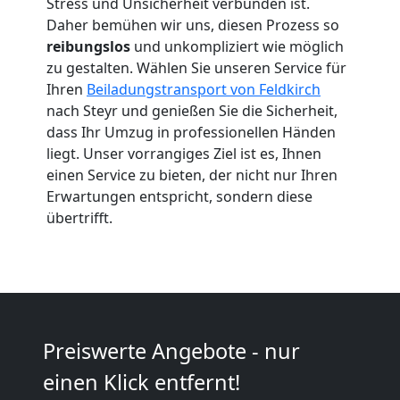
Stress und Unsicherheit verbunden ist.
Feldkirch
Daher bemühen wir uns, diesen Prozess so
reibungslos
und unkompliziert wie möglich
zu gestalten. Wählen Sie unseren Service für
Umzug
Ihren
Beiladungstransport von Feldkirch
nach Steyr und genießen Sie die Sicherheit,
2
dass Ihr Umzug in professionellen Händen
liegt. Unser vorrangiges Ziel ist es, Ihnen
Mann
einen Service zu bieten, der nicht nur Ihren
Erwartungen entspricht, sondern diese
+
übertrifft.
LKW
Feldkirch
Preiswerte Angebote - nur
Kunsttransport
einen Klick entfernt!