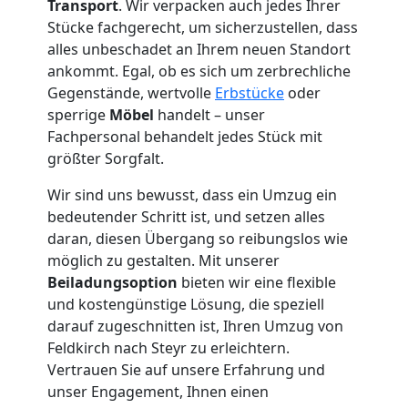
Transport
. Wir verpacken auch jedes Ihrer
Stücke fachgerecht, um sicherzustellen, dass
Tresortransport
alles unbeschadet an Ihrem neuen Standort
ankommt. Egal, ob es sich um zerbrechliche
in
Gegenstände, wertvolle
Erbstücke
oder
sperrige
Möbel
handelt – unser
Feldkirch
Fachpersonal behandelt jedes Stück mit
größter Sorgfalt.
Wir sind uns bewusst, dass ein Umzug ein
Umzug
bedeutender Schritt ist, und setzen alles
daran, diesen Übergang so reibungslos wie
für
möglich zu gestalten. Mit unserer
Beiladungsoption
bieten wir eine flexible
Senioren
und kostengünstige Lösung, die speziell
darauf zugeschnitten ist, Ihren Umzug von
in
Feldkirch nach Steyr zu erleichtern.
Vertrauen Sie auf unsere Erfahrung und
unser Engagement, Ihnen einen
Feldkirch