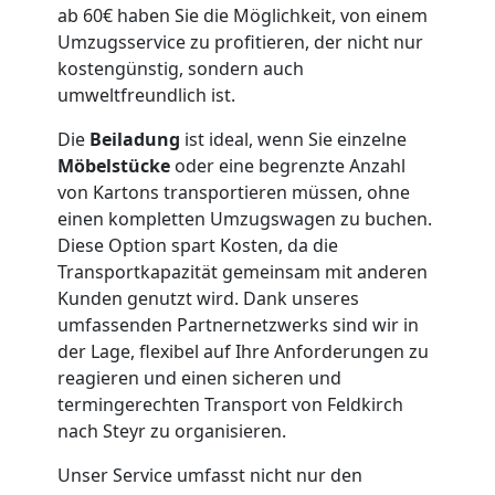
Möbellift
ab 60€ haben Sie die Möglichkeit, von einem
Umzugsservice zu profitieren, der nicht nur
Feldkirch
kostengünstig, sondern auch
umweltfreundlich ist.
Übersiedlung
Die
Beiladung
ist ideal, wenn Sie einzelne
Möbelstücke
oder eine begrenzte Anzahl
Feldkirch
von Kartons transportieren müssen, ohne
einen kompletten Umzugswagen zu buchen.
Diese Option spart Kosten, da die
Klaviertransport
Transportkapazität gemeinsam mit anderen
Kunden genutzt wird. Dank unseres
Feldkirch
umfassenden Partnernetzwerks sind wir in
der Lage, flexibel auf Ihre Anforderungen zu
reagieren und einen sicheren und
Privatumzug
termingerechten Transport von Feldkirch
nach Steyr zu organisieren.
Feldkirch
Unser Service umfasst nicht nur den