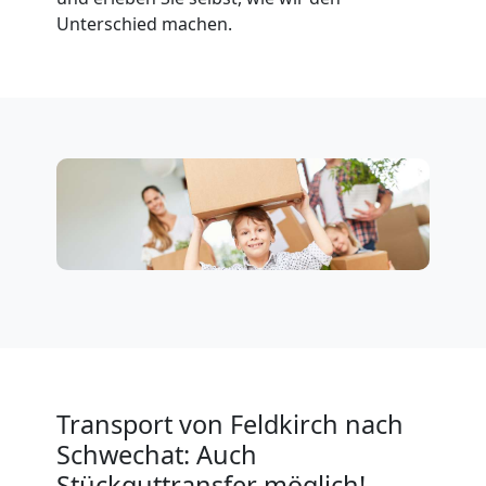
Unterschied machen.
Fernumzug
Feldkirch
Firmenumzug
Feldkirch
Büroumzug
Feldkirch
Transport von Feldkirch nach
Expressumzug
Schwechat: Auch
Stückguttransfer möglich!