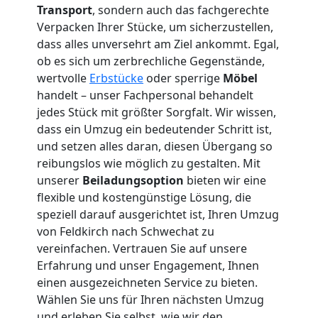
Transport
, sondern auch das fachgerechte
Tresortransport
Verpacken Ihrer Stücke, um sicherzustellen,
dass alles unversehrt am Ziel ankommt. Egal,
in
ob es sich um zerbrechliche Gegenstände,
wertvolle
Erbstücke
oder sperrige
Möbel
Feldkirch
handelt – unser Fachpersonal behandelt
jedes Stück mit größter Sorgfalt. Wir wissen,
dass ein Umzug ein bedeutender Schritt ist,
Umzug
und setzen alles daran, diesen Übergang so
reibungslos wie möglich zu gestalten. Mit
für
unserer
Beiladungsoption
bieten wir eine
flexible und kostengünstige Lösung, die
speziell darauf ausgerichtet ist, Ihren Umzug
Senioren
von Feldkirch nach Schwechat zu
vereinfachen. Vertrauen Sie auf unsere
in
Erfahrung und unser Engagement, Ihnen
einen ausgezeichneten Service zu bieten.
Feldkirch
Wählen Sie uns für Ihren nächsten Umzug
und erleben Sie selbst, wie wir den