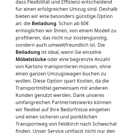
dass Flexibilität und Effizienz entscheidend
Feldkirch
für einen erfolgreichen Umzug sind. Deshalb
bieten wir eine besonders günstige Option
an: die
Beiladung
. Schon ab 60€
Übersiedlung
ermöglichen wir Ihnen, von einem Modell zu
profitieren, das nicht nur kostengünstig,
Feldkirch
sondern auch umweltfreundlich ist. Die
Beiladung
ist ideal, wenn Sie einzelne
Möbelstücke
oder eine begrenzte Anzahl
Klaviertransport
von Kartons transportieren müssen, ohne
einen ganzen Umzugswagen buchen zu
wollen. Diese Option spart Kosten, da die
Feldkirch
Transportmittel gemeinsam mit anderen
Kunden genutzt werden. Dank unseres
umfangreichen Partnernetzwerks können
Privatumzug
wir flexibel auf Ihre Bedürfnisse eingehen
und einen sicheren und pünktlichen
Feldkirch
Transportweg von Feldkirch nach Schwechat
finden. Unser Service umfasst nicht nur den