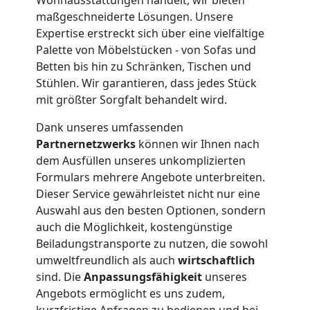
Feldkirch
maßgeschneiderte Lösungen. Unsere
Expertise erstreckt sich über eine vielfältige
Palette von Möbelstücken - von Sofas und
Möbeltransport
Betten bis hin zu Schränken, Tischen und
Stühlen. Wir garantieren, dass jedes Stück
Feldkirch
mit größter Sorgfalt behandelt wird.
Dank unseres umfassenden
Partnernetzwerks
können wir Ihnen nach
Beiladung
dem Ausfüllen unseres unkomplizierten
Formulars mehrere Angebote unterbreiten.
Feldkirch
Dieser Service gewährleistet nicht nur eine
Auswahl aus den besten Optionen, sondern
auch die Möglichkeit, kostengünstige
Mini
Beiladungstransporte zu nutzen, die sowohl
umweltfreundlich als auch
wirtschaftlich
Umzug
sind. Die
Anpassungsfähigkeit
unseres
Angebots ermöglicht es uns zudem,
kurzfristige Anfragen zu bedienen und bei