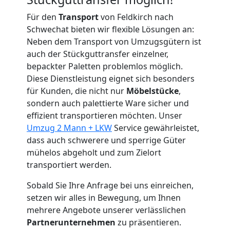
Feldkirch
Für den
Transport
von Feldkirch nach
Schwechat bieten wir flexible Lösungen an:
Neben dem Transport von Umzugsgütern ist
Tragehilfe
auch der Stückguttransfer einzelner,
bepackter Paletten problemlos möglich.
Feldkirch
Diese Dienstleistung eignet sich besonders
für Kunden, die nicht nur
Möbelstücke
,
sondern auch palettierte Ware sicher und
Kleiner
effizient transportieren möchten. Unser
Umzug 2 Mann + LKW
Service gewährleistet,
Umzug
dass auch schwerere und sperrige Güter
mühelos abgeholt und zum Zielort
Feldkirch
transportiert werden.
Sobald Sie Ihre Anfrage bei uns einreichen,
Küchenumzug
setzen wir alles in Bewegung, um Ihnen
mehrere Angebote unserer verlässlichen
Partnerunternehmen
zu präsentieren.