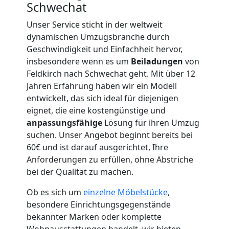
Schwechat
Umzugshelfer
Unser Service sticht in der weltweit
dynamischen Umzugsbranche durch
Feldkirch
Geschwindigkeit und Einfachheit hervor,
insbesondere wenn es um
Beiladungen
von
Feldkirch nach Schwechat geht. Mit über 12
Möbeltaxi
Jahren Erfahrung haben wir ein Modell
entwickelt, das sich ideal für diejenigen
Feldkirch
eignet, die eine kostengünstige und
anpassungsfähige
Lösung für ihren Umzug
suchen. Unser Angebot beginnt bereits bei
Kleintransport
60€ und ist darauf ausgerichtet, Ihre
Anforderungen zu erfüllen, ohne Abstriche
bei der Qualität zu machen.
Feldkirch
Ob es sich um
einzelne Möbelstücke
,
besondere Einrichtungsgegenstände
Möbelmontage
bekannter Marken oder komplette
Wohnausstattungen handelt, wir bieten