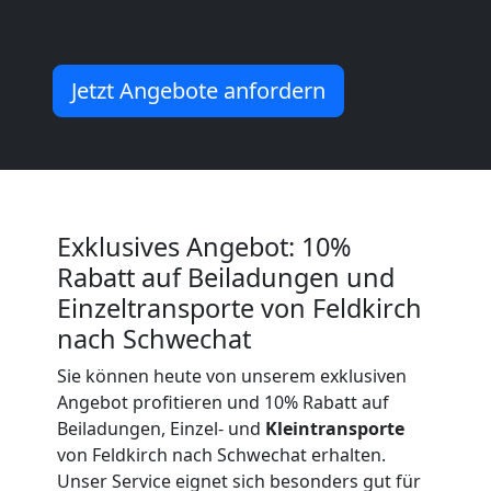
Möbeltransport
National
Jetzt Angebote anfordern
Möbeltransport
International
Exklusives Angebot: 10%
Rabatt auf Beiladungen und
Beiladung
Einzeltransporte von Feldkirch
National
nach Schwechat
Sie können heute von unserem exklusiven
Angebot profitieren und 10% Rabatt auf
Beiladung
Beiladungen, Einzel- und
Kleintransporte
von Feldkirch nach Schwechat erhalten.
International
Unser Service eignet sich besonders gut für