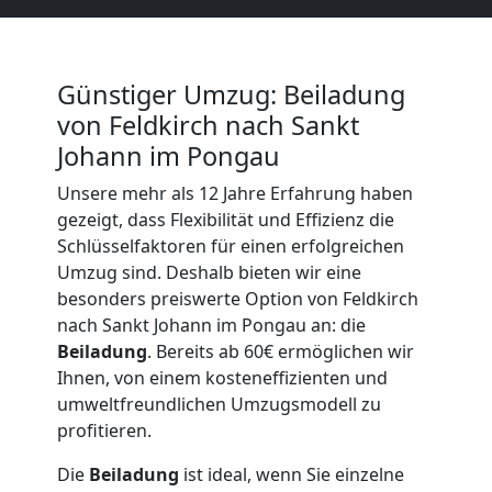
LKW
Günstiger Umzug: Beiladung
Möbellift
von Feldkirch nach Sankt
Johann im Pongau
Feldkirch
Unsere mehr als 12 Jahre Erfahrung haben
gezeigt, dass Flexibilität und Effizienz die
Übersiedlung
Schlüsselfaktoren für einen erfolgreichen
Umzug sind. Deshalb bieten wir eine
besonders preiswerte Option von Feldkirch
Feldkirch
nach Sankt Johann im Pongau an: die
Beiladung
. Bereits ab 60€ ermöglichen wir
Klaviertransport
Ihnen, von einem kosteneffizienten und
umweltfreundlichen Umzugsmodell zu
profitieren.
Feldkirch
Die
Beiladung
ist ideal, wenn Sie einzelne