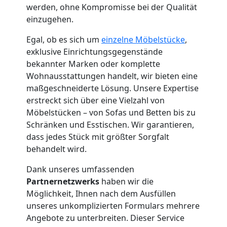
werden, ohne Kompromisse bei der Qualität
Feldkirch
einzugehen.
Egal, ob es sich um
einzelne Möbelstücke
,
Möbelmontage
exklusive Einrichtungsgegenstände
bekannter Marken oder komplette
Feldkirch
Wohnausstattungen handelt, wir bieten eine
maßgeschneiderte Lösung. Unsere Expertise
erstreckt sich über eine Vielzahl von
Möbeltransport
Möbelstücken – von Sofas und Betten bis zu
Schränken und Esstischen. Wir garantieren,
Feldkirch
dass jedes Stück mit größter Sorgfalt
behandelt wird.
Beiladung
Dank unseres umfassenden
Partnernetzwerks
haben wir die
Möglichkeit, Ihnen nach dem Ausfüllen
Feldkirch
unseres unkomplizierten Formulars mehrere
Angebote zu unterbreiten. Dieser Service