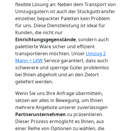
Feldkirch
flexible Lösung an: Neben dem Transport von
Umzugsgütern ist auch der Stückguttransfer
Küchenumzug
einzelner, bepackter Paletten kein Problem
für uns. Diese Dienstleistung ist ideal für
Kunden, die nicht nur
Feldkirch
Einrichtungsgegenstände
, sondern auch
palettierte Ware sicher und effizient
transportieren möchten. Unser
Umzug 2
Umzug
Mann + LKW
Service garantiert, dass auch
schwerere und sperrige Güter problemlos
und
bei Ihnen abgeholt und an den Zielort
geliefert werden.
Lagerung
Wenn Sie uns Ihre Anfrage übermitteln,
setzen wir alles in Bewegung, um Ihnen
Feldkirch
mehrere Angebote unserer zuverlässigen
Partnerunternehmen
zu präsentieren.
Dieser Prozess ermöglicht es Ihnen, aus
Full-
einer Reihe von Optionen zu wählen, die