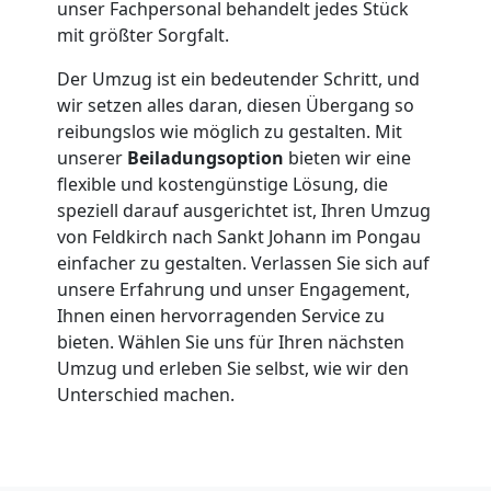
unser Fachpersonal behandelt jedes Stück
mit größter Sorgfalt.
in
Der Umzug ist ein bedeutender Schritt, und
Feldkirch
wir setzen alles daran, diesen Übergang so
reibungslos wie möglich zu gestalten. Mit
unserer
Beiladungsoption
bieten wir eine
Fernumzug
flexible und kostengünstige Lösung, die
speziell darauf ausgerichtet ist, Ihren Umzug
Feldkirch
von Feldkirch nach Sankt Johann im Pongau
einfacher zu gestalten. Verlassen Sie sich auf
unsere Erfahrung und unser Engagement,
Firmenumzug
Ihnen einen hervorragenden Service zu
bieten. Wählen Sie uns für Ihren nächsten
Umzug und erleben Sie selbst, wie wir den
Feldkirch
Unterschied machen.
Büroumzug