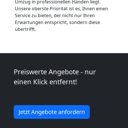
Umzug in professionellen Händen liegt.
Feldkirch
Unsere oberste Priorität ist es, Ihnen einen
Service zu bieten, der nicht nur Ihren
Erwartungen entspricht, sondern diese
Kunsttransport
übertrifft.
Feldkirch
Umzug
Preiswerte Angebote - nur
Feldkirch
einen Klick entfernt!
3
Mann
Jetzt Angebote anfordern
+