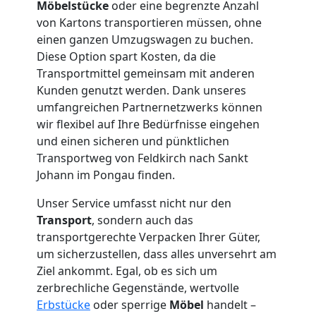
Möbelstücke
oder eine begrenzte Anzahl
Privatumzug
von Kartons transportieren müssen, ohne
einen ganzen Umzugswagen zu buchen.
Feldkirch
Diese Option spart Kosten, da die
Transportmittel gemeinsam mit anderen
Kunden genutzt werden. Dank unseres
Tresortransport
umfangreichen Partnernetzwerks können
wir flexibel auf Ihre Bedürfnisse eingehen
in
und einen sicheren und pünktlichen
Transportweg von Feldkirch nach Sankt
Johann im Pongau finden.
Feldkirch
Unser Service umfasst nicht nur den
Transport
, sondern auch das
Umzug
transportgerechte Verpacken Ihrer Güter,
um sicherzustellen, dass alles unversehrt am
für
Ziel ankommt. Egal, ob es sich um
zerbrechliche Gegenstände, wertvolle
Senioren
Erbstücke
oder sperrige
Möbel
handelt –