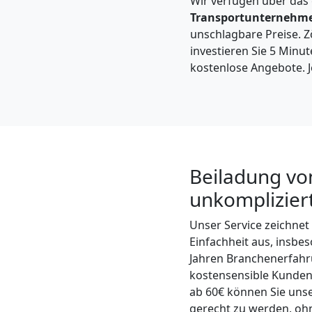
Wir verfügen über das
Feldkirch
Transportunternehm
unschlagbare Preise. Zö
investieren Sie 5 Minut
Kleintransport
kostenlose Angebote. J
Feldkirch
Möbelmontage
Beiladung von
Feldkirch
unkomplizier
Möbeltransport
Unser Service zeichnet
Einfachheit aus, insb
Jahren Branchenerfahru
Feldkirch
kostensensible Kunden 
ab 60€ können Sie unse
gerecht zu werden, ohn