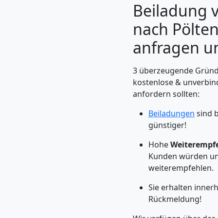
Beiladung v
nach Pölten:
anfragen u
3 überzeugende Gründe
kostenlose & unverbin
anfordern sollten:
Beiladungen
sind b
günstiger!
Umzugshelfer
Hohe
Weiterempf
Kunden würden un
Feldkirch
weiterempfehlen.
Sie erhalten inner
Möbeltaxi
Rückmeldung!