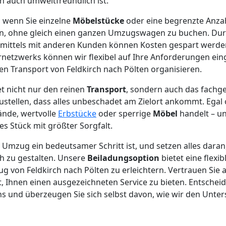
rn auch umweltfreundlich ist.
l, wenn Sie einzelne
Möbelstücke
oder eine begrenzte Anza
en, ohne gleich einen ganzen Umzugswagen zu buchen. D
mittels mit anderen Kunden können Kosten gespart werde
netzwerks können wir flexibel auf Ihre Anforderungen ei
en Transport von Feldkirch nach Pölten organisieren.
et nicht nur den reinen
Transport
, sondern auch das fachg
zustellen, dass alles unbeschadet am Zielort ankommt. Egal
ände, wertvolle
Erbstücke
oder sperrige
Möbel
handelt – un
es Stück mit größter Sorgfalt.
n Umzug ein bedeutsamer Schritt ist, und setzen alles dara
h zu gestalten. Unsere
Beiladungsoption
bietet eine flexi
 von Feldkirch nach Pölten zu erleichtern. Vertrauen Sie 
Ihnen einen ausgezeichneten Service zu bieten. Entscheide
s und überzeugen Sie sich selbst davon, wie wir den Unte