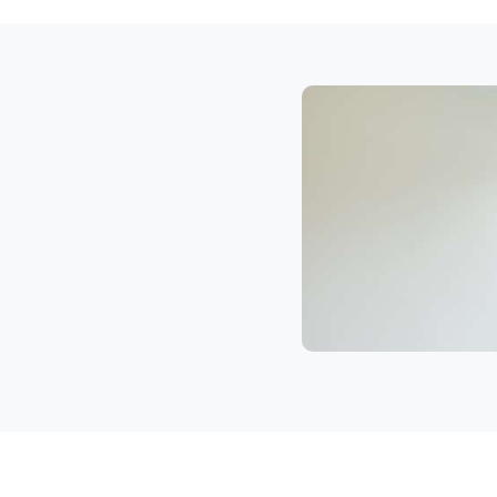
Klaviertransport
Feldkirch
Privatumzug
Feldkirch
Tresortransport
in
Feldkirch