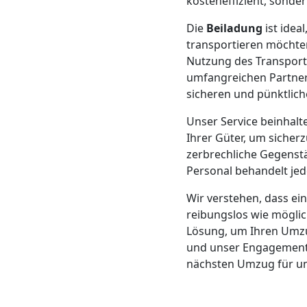
kosteneffizient, sonde
Mann
Die
Beiladung
ist idea
transportieren möcht
+
Nutzung des Transport
umfangreichen Partner
sicheren und pünktlich
LKW
Unser Service beinhalt
Ihrer Güter, um sicher
Möbellift
zerbrechliche Gegenst
Personal behandelt jed
Feldkirch
Wir verstehen, dass ei
reibungslos wie möglic
Übersiedlung
Lösung, um Ihren Umzug
und unser Engagement, 
nächsten Umzug für un
Feldkirch