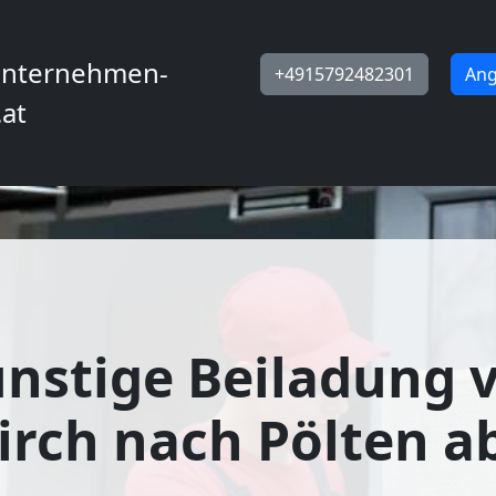
nternehmen-
+4915792482301
Ang
.at
nstige Beiladung 
irch nach Pölten ab