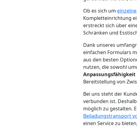
Beiladung
Ob es sich um
einzeln
Feldkirch
Kompletteinrichtung e
erstreckt sich über ei
Schränken und Esstisch
Mini
Dank unseres umfang
einfachen Formulars me
Umzug
aus den besten Optione
nutzen, die sowohl umw
Feldkirch
Anpassungsfähigkeit
Bereitstellung von Zwis
Umzug
Bei uns steht der Kund
verbunden ist. Deshalb
2
möglich zu gestalten. E
Beiladungstransport vo
einen Service zu bieten
Mann