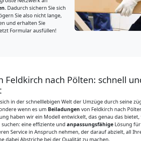
 größte Netzwerk an
en
. Dadurch sichern Sie sich
gern Sie also nicht lange,
en und erhalten Sie
etzt Formular ausfüllen!
 Feldkirch nach Pölten: schnell un
t
 sich in der schnelllebigen Welt der Umzüge durch seine z
esondere wenn es um
Beiladungen
von Feldkirch nach Pölte
ng haben wir ein Modell entwickelt, das genau das bietet
suchen: eine effiziente und
anpassungsfähige
Lösung für
ren Service in Anspruch nehmen, der darauf abzielt, all I
e dabei Abstriche bei der Qualität zu machen.