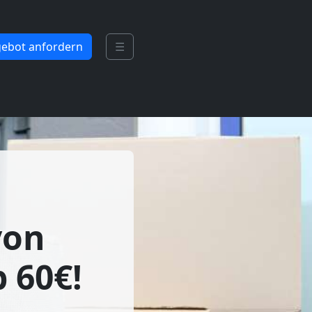
ebot anfordern
☰
von
 60€!