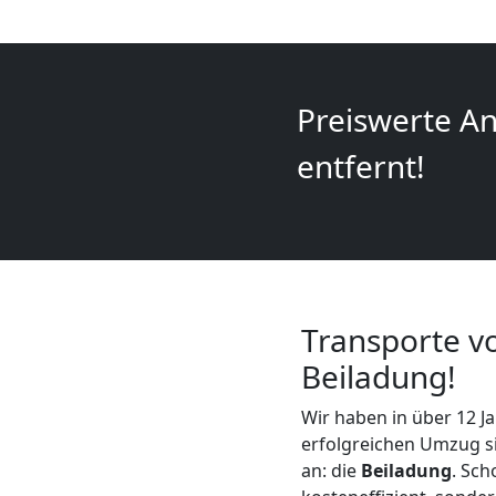
+
LKW
Preiswerte An
Feldkirch
entfernt!
Kunsttransport
Feldkirch
Transporte vo
Umzug
Beiladung!
Feldkirch
Wir haben in über 12 Ja
erfolgreichen Umzug si
3
an: die
Beiladung
. Sch