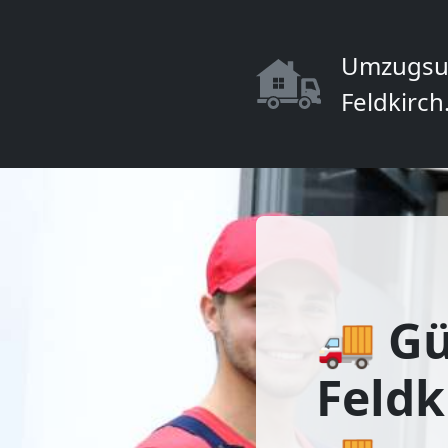
Umzugsu
Feldkirch
🚚 Gü
Feldk