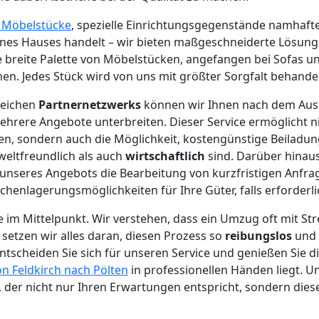
e Möbelstücke
, spezielle Einrichtungsgegenstände namhaft
ines Hauses handelt – wir bieten maßgeschneiderte Lösun
ne breite Palette von Möbelstücken, angefangen bei Sofas un
en. Jedes Stück wird von uns mit größter Sorgfalt behandel
reichen
Partnernetzwerks
können wir Ihnen nach dem Aus
hrere Angebote unterbreiten. Dieser Service ermöglicht n
n, sondern auch die Möglichkeit, kostengünstige Beiladun
eltfreundlich als auch
wirtschaftlich
sind. Darüber hinaus
unseres Angebots die Bearbeitung von kurzfristigen Anfra
chenlagerungsmöglichkeiten für Ihre Güter, falls erforderli
e im Mittelpunkt. Wir verstehen, dass ein Umzug oft mit St
 setzen wir alles daran, diesen Prozess so
reibungslos
und 
ntscheiden Sie sich für unseren Service und genießen Sie di
n Feldkirch nach Pölten
in professionellen Händen liegt. Uns
, der nicht nur Ihren Erwartungen entspricht, sondern diese 