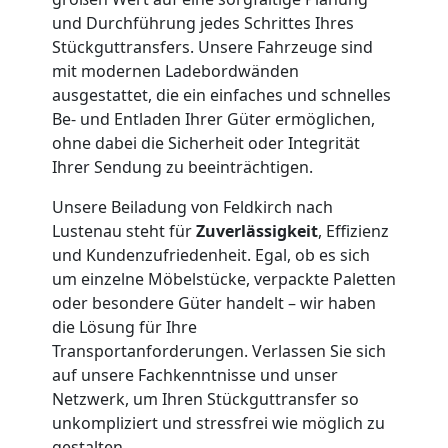
Umzug
und Durchführung jedes Schrittes Ihres
Stückguttransfers. Unsere Fahrzeuge sind
Feldkirch
mit modernen Ladebordwänden
ausgestattet, die ein einfaches und schnelles
Be- und Entladen Ihrer Güter ermöglichen,
Qualitäts-
ohne dabei die Sicherheit oder Integrität
Ihrer Sendung zu beeinträchtigen.
Umzüge
Unsere Beiladung von Feldkirch nach
Lustenau steht für
Zuverlässigkeit
, Effizienz
Feldkirch
und Kundenzufriedenheit. Egal, ob es sich
um einzelne Möbelstücke, verpackte Paletten
oder besondere Güter handelt – wir haben
Vereinsumzug
die Lösung für Ihre
Transportanforderungen. Verlassen Sie sich
Feldkirch
auf unsere Fachkenntnisse und unser
Netzwerk, um Ihren Stückguttransfer so
unkompliziert und stressfrei wie möglich zu
Anfrage
gestalten.