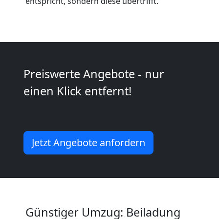
entspricht, sondern diese übertrifft.
Kunsttransport
Feldkirch
Umzug
Preiswerte Angebote - nur
einen Klick entfernt!
Feldkirch
3
Jetzt Angebote anfordern
Mann
+
LKW
Günstiger Umzug: Beiladung