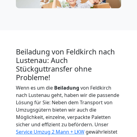
Expressumzug
Feldkirch
Tragehilfe
Beiladung von Feldkirch nach
Feldkirch
Lustenau: Auch
Stückguttransfer ohne
Probleme!
Kleiner
Wenn es um die
Beiladung
von Feldkirch
nach Lustenau geht, haben wir die passende
Umzug
Lösung für Sie: Neben dem Transport von
Umzugsgütern bieten wir auch die
Feldkirch
Möglichkeit, einzelne, verpackte Paletten
sicher und effizient zu befördern. Unser
Service Umzug 2 Mann + LKW
gewährleistet