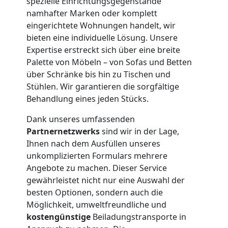
spezielle Einrichtungsgegenstände
Möbelmontage
namhafter Marken oder komplett
eingerichtete Wohnungen handelt, wir
Feldkirch
bieten eine individuelle Lösung. Unsere
Expertise erstreckt sich über eine breite
Palette von Möbeln – von Sofas und Betten
Möbeltransport
über Schränke bis hin zu Tischen und
Stühlen. Wir garantieren die sorgfältige
Feldkirch
Behandlung eines jeden Stücks.
Dank unseres umfassenden
Partnernetzwerks
sind wir in der Lage,
Beiladung
Ihnen nach dem Ausfüllen unseres
unkomplizierten Formulars mehrere
Feldkirch
Angebote zu machen. Dieser Service
gewährleistet nicht nur eine Auswahl der
besten Optionen, sondern auch die
Mini
Möglichkeit, umweltfreundliche und
kostengünstige
Beiladungstransporte in