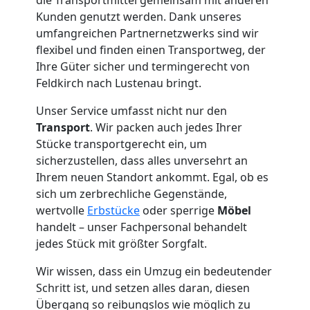
Feldkirch
Kunden genutzt werden. Dank unseres
umfangreichen Partnernetzwerks sind wir
Tresortransport
flexibel und finden einen Transportweg, der
Ihre Güter sicher und termingerecht von
Feldkirch nach Lustenau bringt.
in
Unser Service umfasst nicht nur den
Feldkirch
Transport
. Wir packen auch jedes Ihrer
Stücke transportgerecht ein, um
sicherzustellen, dass alles unversehrt an
Umzug
Ihrem neuen Standort ankommt. Egal, ob es
sich um zerbrechliche Gegenstände,
für
wertvolle
Erbstücke
oder sperrige
Möbel
handelt – unser Fachpersonal behandelt
jedes Stück mit größter Sorgfalt.
Senioren
Wir wissen, dass ein Umzug ein bedeutender
in
Schritt ist, und setzen alles daran, diesen
Übergang so reibungslos wie möglich zu