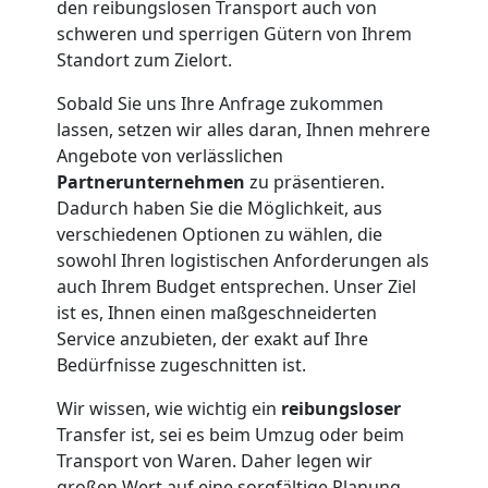
Küchenumzug
den reibungslosen Transport auch von
schweren und sperrigen Gütern von Ihrem
Feldkirch
Standort zum Zielort.
Sobald Sie uns Ihre Anfrage zukommen
Umzug
lassen, setzen wir alles daran, Ihnen mehrere
Angebote von verlässlichen
und
Partnerunternehmen
zu präsentieren.
Dadurch haben Sie die Möglichkeit, aus
verschiedenen Optionen zu wählen, die
Lagerung
sowohl Ihren logistischen Anforderungen als
auch Ihrem Budget entsprechen. Unser Ziel
Feldkirch
ist es, Ihnen einen maßgeschneiderten
Service anzubieten, der exakt auf Ihre
Bedürfnisse zugeschnitten ist.
Full-
Wir wissen, wie wichtig ein
reibungsloser
Service-
Transfer ist, sei es beim Umzug oder beim
Transport von Waren. Daher legen wir
großen Wert auf eine sorgfältige Planung