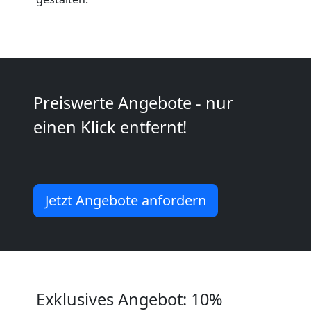
Möbeltransport
National
Preiswerte Angebote - nur
Möbeltransport
einen Klick entfernt!
International
Jetzt Angebote anfordern
Beiladung
National
Beiladung
Exklusives Angebot: 10%