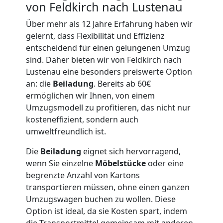
von Feldkirch nach Lustenau
Möbellift
Über mehr als 12 Jahre Erfahrung haben wir
gelernt, dass Flexibilität und Effizienz
Feldkirch
entscheidend für einen gelungenen Umzug
sind. Daher bieten wir von Feldkirch nach
Lustenau eine besonders preiswerte Option
Übersiedlung
an: die
Beiladung
. Bereits ab 60€
ermöglichen wir Ihnen, von einem
Feldkirch
Umzugsmodell zu profitieren, das nicht nur
kosteneffizient, sondern auch
umweltfreundlich ist.
Klaviertransport
Die
Beiladung
eignet sich hervorragend,
Feldkirch
wenn Sie einzelne
Möbelstücke
oder eine
begrenzte Anzahl von Kartons
transportieren müssen, ohne einen ganzen
Privatumzug
Umzugswagen buchen zu wollen. Diese
Option ist ideal, da sie Kosten spart, indem
die Transportmittel gemeinsam mit anderen