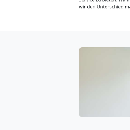
Klaviertransport
wir den Unterschied m
Feldkirch
Privatumzug
Feldkirch
Tresortransport
in
Feldkirch