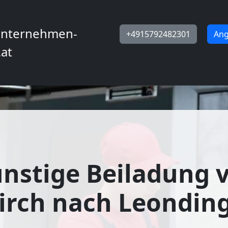
nternehmen-
+4915792482301
Ang
.at
nstige Beiladung 
irch nach Leondin