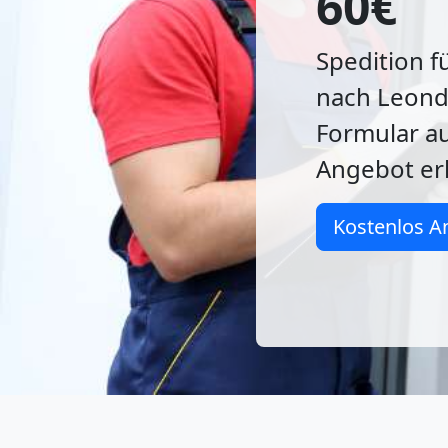
60€
Spedition f
nach Leondi
Formular au
Angebot er
Kostenlos A