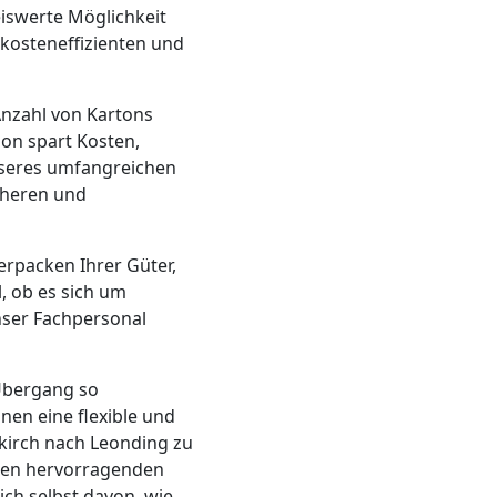
iswerte Möglichkeit
 kosteneffizienten und
nzahl von Kartons
on spart Kosten,
seres umfangreichen
cheren und
erpacken Ihrer Güter,
, ob es sich um
nser Fachpersonal
 Übergang so
nen eine flexible und
dkirch nach Leonding zu
inen hervorragenden
ch selbst davon, wie