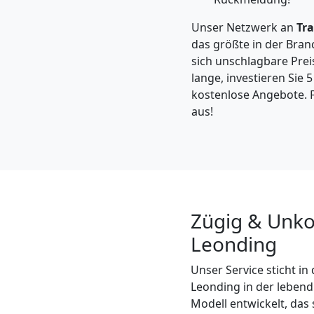
Feldkirch
Unser Netzwerk an
Tr
das größte in der Bran
Kleintransport
sich unschlagbare Preis
lange, investieren Sie 
Feldkirch
kostenlose Angebote. F
aus!
Möbelmontage
Feldkirch
Zügig & Unko
Möbeltransport
Leonding
Feldkirch
Unser Service sticht 
Leonding in der lebend
Modell entwickelt, das 