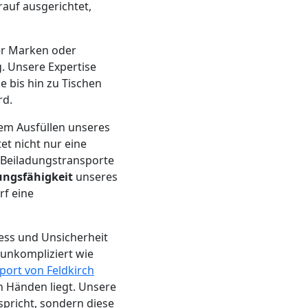
auf ausgerichtet,
er Marken oder
. Unsere Expertise
 bis hin zu Tischen
rd.
dem Ausfüllen unseres
et nicht nur eine
 Beiladungstransporte
ngsfähigkeit
unseres
rf eine
ress und Unsicherheit
unkompliziert wie
ort von Feldkirch
n Händen liegt. Unsere
tspricht, sondern diese