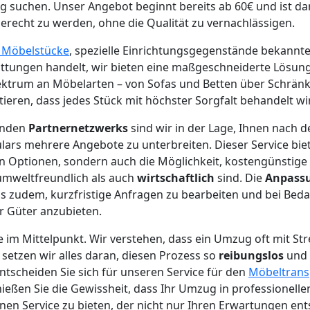
 suchen. Unser Angebot beginnt bereits ab 60€ und ist dar
recht zu werden, ohne die Qualität zu vernachlässigen.
e Möbelstücke
, spezielle Einrichtungsgegenstände bekannt
tungen handelt, wir bieten eine maßgeschneiderte Lösung
ektrum an Möbelarten – von Sofas und Betten über Schränke
ieren, dass jedes Stück mit höchster Sorgfalt behandelt wi
enden
Partnernetzwerks
sind wir in der Lage, Ihnen nach 
ars mehrere Angebote zu unterbreiten. Dieser Service biet
n Optionen, sondern auch die Möglichkeit, kostengünstige
umweltfreundlich als auch
wirtschaftlich
sind. Die
Anpassu
s zudem, kurzfristige Anfragen zu bearbeiten und bei Beda
r Güter anzubieten.
e im Mittelpunkt. Wir verstehen, dass ein Umzug oft mit St
 setzen wir alles daran, diesen Prozess so
reibungslos
und 
ntscheiden Sie sich für unseren Service für den
Möbeltransp
eßen Sie die Gewissheit, dass Ihr Umzug in professionelle
 einen Service zu bieten, der nicht nur Ihren Erwartungen en