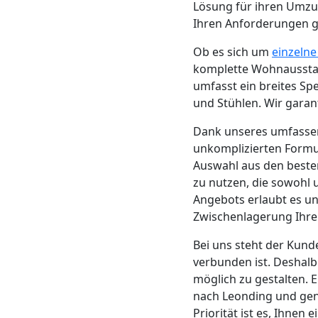
Beiladung
Lösung für ihren Umzug
Ihren Anforderungen ge
Feldkirch
Ob es sich um
einzeln
komplette Wohnausstat
umfasst ein breites Sp
Mini
und Stühlen. Wir garant
Umzug
Dank unseres umfass
unkomplizierten Formul
Feldkirch
Auswahl aus den beste
zu nutzen, die sowohl 
Angebots erlaubt es un
Umzug
Zwischenlagerung Ihre
Bei uns steht der Kund
2
verbunden ist. Deshalb
möglich zu gestalten. E
Mann
nach Leonding und geni
Priorität ist es, Ihnen