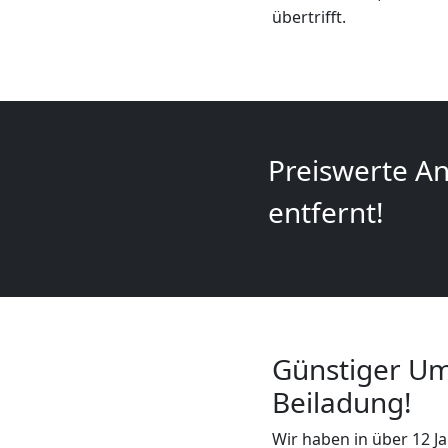
+
übertrifft.
LKW
Feldkirch
Preiswerte An
Kunsttransport
entfernt!
Feldkirch
Umzug
Günstiger Um
Feldkirch
Beiladung!
3
Wir haben in über 12 Ja