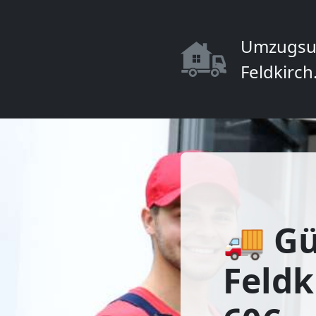
Umzugsu
Feldkirch
🚚 Gü
Feldk