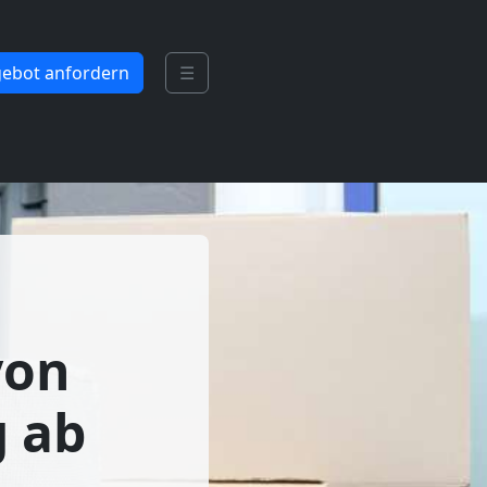
ebot anfordern
☰
von
g ab