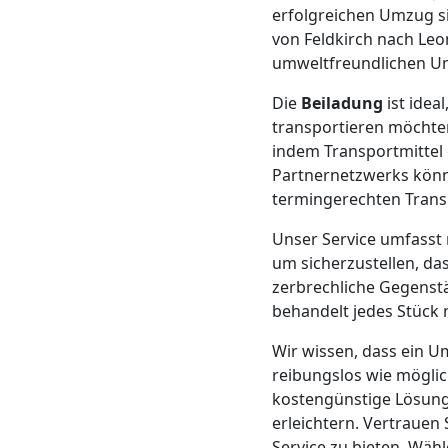
erfolgreichen Umzug si
Mann
von Feldkirch nach Leo
umweltfreundlichen Um
+
Die
Beiladung
ist idea
transportieren möchte
LKW
indem Transportmitte
Partnernetzwerks könne
termingerechten Trans
Möbellift
Unser Service umfasst 
Feldkirch
um sicherzustellen, da
zerbrechliche Gegenst
behandelt jedes Stück m
Übersiedlung
Wir wissen, dass ein U
reibungslos wie möglic
Feldkirch
kostengünstige Lösung,
erleichtern. Vertraue
Service zu bieten. Wäh