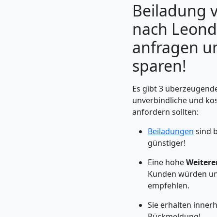
Beiladung v
nach Leondi
anfragen u
sparen!
Es gibt 3 überzeugende
unverbindliche und ko
anfordern sollten:
Beiladungen
sind b
Umzugshelfer
günstiger!
Feldkirch
Eine hohe
Weitere
Kunden würden un
empfehlen.
Möbeltaxi
Sie erhalten inner
Rückmeldung!