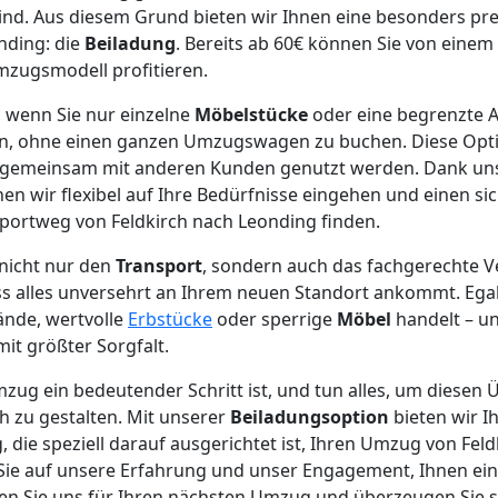
nd. Aus diesem Grund bieten wir Ihnen eine besonders pre
nding: die
Beiladung
. Bereits ab 60€ können Sie von einem
zugsmodell profitieren.
l, wenn Sie nur einzelne
Möbelstücke
oder eine begrenzte A
n, ohne einen ganzen Umzugswagen zu buchen. Diese Opti
l gemeinsam mit anderen Kunden genutzt werden. Dank un
n wir flexibel auf Ihre Bedürfnisse eingehen und einen si
portweg von Feldkirch nach Leonding finden.
nicht nur den
Transport
, sondern auch das fachgerechte V
ss alles unversehrt an Ihrem neuen Standort ankommt. Egal
ände, wertvolle
Erbstücke
oder sperrige
Möbel
handelt – u
it größter Sorgfalt.
mzug ein bedeutender Schritt ist, und tun alles, um diesen
h zu gestalten. Mit unserer
Beiladungsoption
bieten wir Ih
 die speziell darauf ausgerichtet ist, Ihren Umzug von Fel
n Sie auf unsere Erfahrung und unser Engagement, Ihnen e
len Sie uns für Ihren nächsten Umzug und überzeugen Sie si