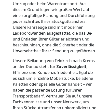
Umzug
Umzug oder beim Warentransport. Aus
diesem Grund legen wir großen Wert auf
eine sorgfältige Planung und Durchführung
Feldkirch
jedes Schrittes Ihres Stückguttransfers.
Unsere Fahrzeuge sind mit modernen
Ladebordwänden ausgestattet, die das Be-
Qualitäts-
und Entladen Ihrer Güter erleichtern und
beschleunigen, ohne die Sicherheit oder die
Umzüge
Unversehrtheit Ihrer Sendung zu gefährden.
Feldkirch
Unsere Beiladung von Feldkirch nach Krems
an der Donau steht für
Zuverlässigkeit
,
Effizienz und Kundenzufriedenheit. Egal ob
Vereinsumzug
es sich um einzelne Möbelstücke, beladene
Paletten oder spezielle Güter handelt – wir
haben die passende Lösung für Ihren
Feldkirch
Transportbedarf. Vertrauen Sie auf unsere
Fachkenntnisse und unser Netzwerk, um
Ihren Stückguttransfer so unkompliziert und