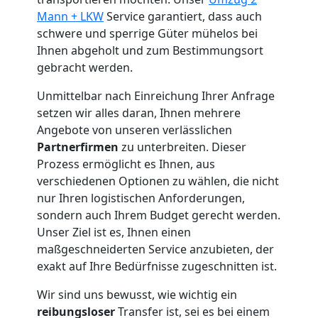
Küchenumzug
Mann + LKW
Service garantiert, dass auch
schwere und sperrige Güter mühelos bei
Feldkirch
Ihnen abgeholt und zum Bestimmungsort
gebracht werden.
Umzug
Unmittelbar nach Einreichung Ihrer Anfrage
setzen wir alles daran, Ihnen mehrere
und
Angebote von unseren verlässlichen
Partnerfirmen
zu unterbreiten. Dieser
Lagerung
Prozess ermöglicht es Ihnen, aus
verschiedenen Optionen zu wählen, die nicht
nur Ihren logistischen Anforderungen,
Feldkirch
sondern auch Ihrem Budget gerecht werden.
Unser Ziel ist es, Ihnen einen
maßgeschneiderten Service anzubieten, der
Full-
exakt auf Ihre Bedürfnisse zugeschnitten ist.
Service-
Wir sind uns bewusst, wie wichtig ein
reibungsloser
Transfer ist, sei es bei einem