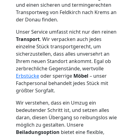
Feldkirch
und einen sicheren und termingerechten
Transportweg von Feldkirch nach Krems an
der Donau finden.
Tresortransport
Unser Service umfasst nicht nur den reinen
Transport
. Wir verpacken auch jedes
in
einzelne Stück transportgerecht, um
sicherzustellen, dass alles unversehrt an
Feldkirch
Ihrem neuen Standort ankommt. Egal ob
zerbrechliche Gegenstände, wertvolle
Erbstücke
oder sperrige
Möbel
– unser
Umzug
Fachpersonal behandelt jedes Stück mit
größter Sorgfalt.
für
Wir verstehen, dass ein Umzug ein
bedeutender Schritt ist, und setzen alles
Senioren
daran, diesen Übergang so reibungslos wie
möglich zu gestalten. Unsere
in
Beiladungsoption
bietet eine flexible,