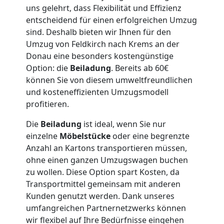
uns gelehrt, dass Flexibilität und Effizienz
Möbellift
entscheidend für einen erfolgreichen Umzug
sind. Deshalb bieten wir Ihnen für den
Feldkirch
Umzug von Feldkirch nach Krems an der
Donau eine besonders kostengünstige
Option: die
Beiladung
. Bereits ab 60€
Übersiedlung
können Sie von diesem umweltfreundlichen
und kosteneffizienten Umzugsmodell
profitieren.
Feldkirch
Die
Beiladung
ist ideal, wenn Sie nur
einzelne
Möbelstücke
oder eine begrenzte
Klaviertransport
Anzahl an Kartons transportieren müssen,
ohne einen ganzen Umzugswagen buchen
Feldkirch
zu wollen. Diese Option spart Kosten, da
Transportmittel gemeinsam mit anderen
Kunden genutzt werden. Dank unseres
Privatumzug
umfangreichen Partnernetzwerks können
wir flexibel auf Ihre Bedürfnisse eingehen