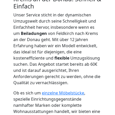
Einfach
Unser Service sticht in der dynamischen
Umzugswelt durch seine Schnelligkeit und
Umzugshelfer
Einfachheit hervor, insbesondere wenn es
um
Beiladungen
von Feldkirch nach Krems
Feldkirch
an der Donau geht. Mit über 12 Jahren
Erfahrung haben wir ein Modell entwickelt,
das ideal ist für diejenigen, die eine
Möbeltaxi
kosteneffiziente und
flexible
Umzugslösung
suchen. Das Angebot startet bereits ab 60€
und ist darauf ausgerichtet, Ihren
Feldkirch
Anforderungen gerecht zu werden, ohne die
Qualität zu vernachlässigen.
Kleintransport
Ob es sich um
einzelne Möbelstücke
,
spezielle Einrichtungsgegenstände
Feldkirch
namhafter Marken oder komplette
Wohnausstattungen handelt, wir bieten eine