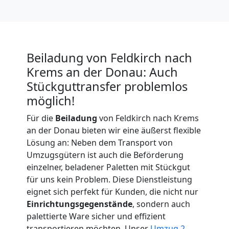
Expressumzug
Feldkirch
Beiladung von Feldkirch nach
Krems an der Donau: Auch
Tragehilfe
Stückguttransfer problemlos
möglich!
Feldkirch
Für die
Beiladung
von Feldkirch nach Krems
an der Donau bieten wir eine äußerst flexible
Kleiner
Lösung an: Neben dem Transport von
Umzugsgütern ist auch die Beförderung
Umzug
einzelner, beladener Paletten mit Stückgut
für uns kein Problem. Diese Dienstleistung
eignet sich perfekt für Kunden, die nicht nur
Feldkirch
Einrichtungsgegenstände
, sondern auch
palettierte Ware sicher und effizient
transportieren möchten. Unser
Umzug 2