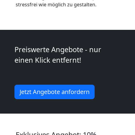
Anfrage
stressfrei wie möglich zu gestalten.
Möbeltransport
National
Preiswerte Angebote - nur
Möbeltransport
einen Klick entfernt!
International
Jetzt Angebote anfordern
Beiladung
National
Beiladung
Exklusives Angebot: 10%