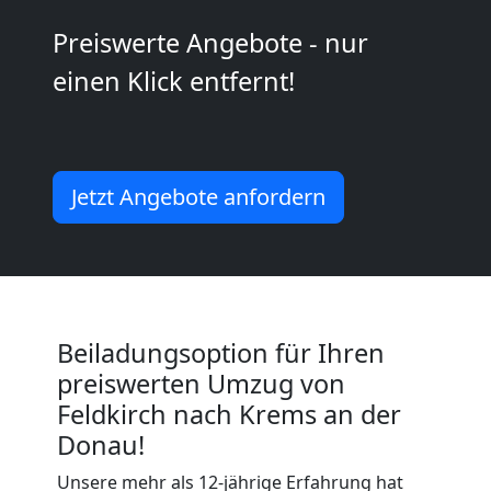
Kunsttransport
Preiswerte Angebote - nur
einen Klick entfernt!
Feldkirch
Umzug
Jetzt Angebote anfordern
Feldkirch
3
Mann
Beiladungsoption für Ihren
preiswerten Umzug von
+
Feldkirch nach Krems an der
Donau!
LKW
Unsere mehr als 12-jährige Erfahrung hat