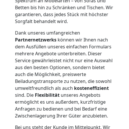
Möbelmontage
Spektrum an Möbelarten – von Sofas und
Betten bis hin zu Schränken und Tischen. Wir
garantieren, dass jedes Stück mit höchster
Feldkirch
Sorgfalt behandelt wird.
Dank unseres umfangreichen
Möbeltransport
Partnernetzwerks
können wir Ihnen nach
dem Ausfüllen unseres einfachen Formulars
Feldkirch
mehrere Angebote unterbreiten. Dieser
Service gewährleistet nicht nur eine Auswahl
aus den besten Optionen, sondern bietet
Beiladung
auch die Möglichkeit, preiswerte
Beiladungstransporte zu nutzen, die sowohl
Feldkirch
umweltfreundlich als auch
kosteneffizient
sind. Die
Flexibilität
unseres Angebots
ermöglicht es uns außerdem, kurzfristige
Mini
Anfragen zu bedienen und bei Bedarf eine
Zwischenlagerung Ihrer Güter anzubieten.
Umzug
Bei uns steht der Kunde im Mittelpunkt. Wir