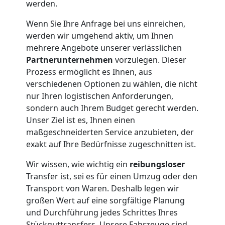
werden.
Feldkirch
Wenn Sie Ihre Anfrage bei uns einreichen,
werden wir umgehend aktiv, um Ihnen
mehrere Angebote unserer verlässlichen
Umzug
Partnerunternehmen
vorzulegen. Dieser
Prozess ermöglicht es Ihnen, aus
und
verschiedenen Optionen zu wählen, die nicht
nur Ihren logistischen Anforderungen,
Lagerung
sondern auch Ihrem Budget gerecht werden.
Unser Ziel ist es, Ihnen einen
Feldkirch
maßgeschneiderten Service anzubieten, der
exakt auf Ihre Bedürfnisse zugeschnitten ist.
Wir wissen, wie wichtig ein
reibungsloser
Full-
Transfer ist, sei es für einen Umzug oder den
Transport von Waren. Deshalb legen wir
Service-
großen Wert auf eine sorgfältige Planung
und Durchführung jedes Schrittes Ihres
Stückguttransfers. Unsere Fahrzeuge sind