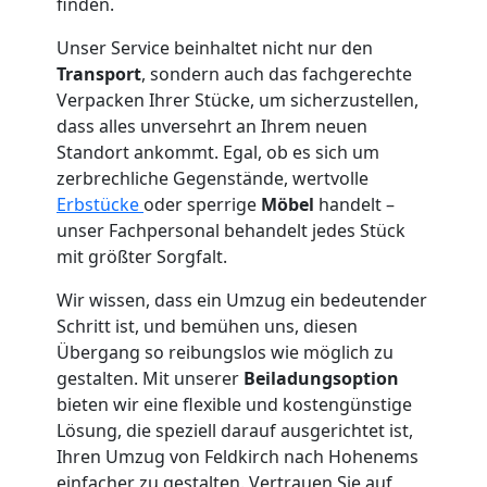
Feldkirch
finden.
Unser Service beinhaltet nicht nur den
Tresortransport
Transport
, sondern auch das fachgerechte
Verpacken Ihrer Stücke, um sicherzustellen,
in
dass alles unversehrt an Ihrem neuen
Standort ankommt. Egal, ob es sich um
zerbrechliche Gegenstände, wertvolle
Feldkirch
Erbstücke
oder sperrige
Möbel
handelt –
unser Fachpersonal behandelt jedes Stück
Umzug
mit größter Sorgfalt.
Wir wissen, dass ein Umzug ein bedeutender
für
Schritt ist, und bemühen uns, diesen
Übergang so reibungslos wie möglich zu
Senioren
gestalten. Mit unserer
Beiladungsoption
bieten wir eine flexible und kostengünstige
Lösung, die speziell darauf ausgerichtet ist,
in
Ihren Umzug von Feldkirch nach Hohenems
einfacher zu gestalten. Vertrauen Sie auf