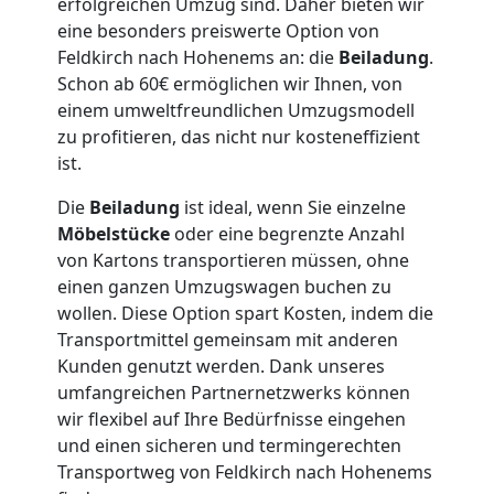
erfolgreichen Umzug sind. Daher bieten wir
Möbellift
eine besonders preiswerte Option von
Feldkirch nach Hohenems an: die
Beiladung
.
Feldkirch
Schon ab 60€ ermöglichen wir Ihnen, von
einem umweltfreundlichen Umzugsmodell
zu profitieren, das nicht nur kosteneffizient
Übersiedlung
ist.
Feldkirch
Die
Beiladung
ist ideal, wenn Sie einzelne
Möbelstücke
oder eine begrenzte Anzahl
von Kartons transportieren müssen, ohne
Klaviertransport
einen ganzen Umzugswagen buchen zu
wollen. Diese Option spart Kosten, indem die
Transportmittel gemeinsam mit anderen
Feldkirch
Kunden genutzt werden. Dank unseres
umfangreichen Partnernetzwerks können
wir flexibel auf Ihre Bedürfnisse eingehen
Privatumzug
und einen sicheren und termingerechten
Transportweg von Feldkirch nach Hohenems