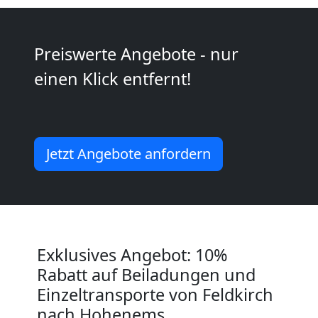
Möbeltransport
Preiswerte Angebote - nur
National
einen Klick entfernt!
Möbeltransport
Jetzt Angebote anfordern
International
Beiladung
National
Exklusives Angebot: 10%
Rabatt auf Beiladungen und
Einzeltransporte von Feldkirch
Beiladung
nach Hohenems