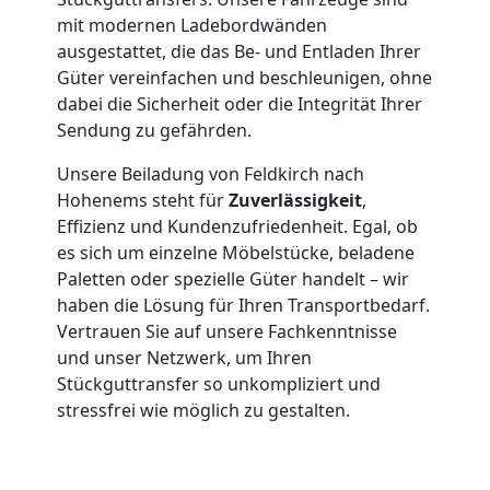
Umzug
mit modernen Ladebordwänden
Feldkirch
ausgestattet, die das Be- und Entladen Ihrer
Güter vereinfachen und beschleunigen, ohne
dabei die Sicherheit oder die Integrität Ihrer
Qualitäts-
Sendung zu gefährden.
Unsere Beiladung von Feldkirch nach
Umzüge
Hohenems steht für
Zuverlässigkeit
,
Effizienz und Kundenzufriedenheit. Egal, ob
Feldkirch
es sich um einzelne Möbelstücke, beladene
Paletten oder spezielle Güter handelt – wir
haben die Lösung für Ihren Transportbedarf.
Vereinsumzug
Vertrauen Sie auf unsere Fachkenntnisse
und unser Netzwerk, um Ihren
Feldkirch
Stückguttransfer so unkompliziert und
stressfrei wie möglich zu gestalten.
Anfrage