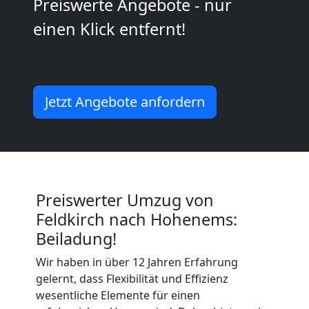
Kunsttransport
Preiswerte Angebote - nur
einen Klick entfernt!
Feldkirch
Umzug
Jetzt Angebote anfordern
Feldkirch
3
Mann
Preiswerter Umzug von
Feldkirch nach Hohenems:
+
Beiladung!
Wir haben in über 12 Jahren Erfahrung
LKW
gelernt, dass Flexibilität und Effizienz
wesentliche Elemente für einen