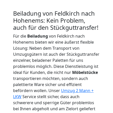
Expressumzug
Beiladung von Feldkirch nach
Feldkirch
Hohenems: Kein Problem,
auch für den Stückguttransfer!
Tragehilfe
Für die
Beiladung
von Feldkirch nach
Hohenems bieten wir eine äußerst flexible
Feldkirch
Lösung: Neben dem Transport von
Umzugsgütern ist auch der Stückguttransfer
einzelner, beladener Paletten für uns
Kleiner
problemlos möglich. Diese Dienstleistung ist
ideal für Kunden, die nicht nur
Möbelstücke
Umzug
transportieren möchten, sondern auch
palettierte Ware sicher und effizient
Feldkirch
befördern wollen. Unser
Umzug 2 Mann +
LKW
Service stellt sicher, dass auch
schwerere und sperrige Güter problemlos
Küchenumzug
bei Ihnen abgeholt und am Zielort geliefert