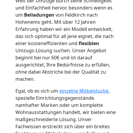
Welt der Umzüge durch seine Schnelligkeit
und Einfachheit hervor, besonders wenn es
um
Beiladungen
von Feldkirch nach
Hohenems geht. Mit über 12 Jahren
Umzugshelfer
Erfahrung haben wir ein Modell entwickelt,
das sich optimal für all jene eignet, die nach
Feldkirch
einer kosteneffizienten und
flexiblen
Umzugs-Lösung suchen. Unser Angebot
beginnt bei nur 60€ und ist darauf
Möbeltaxi
ausgerichtet, Ihre Bedürfnisse zu erfüllen,
ohne dabei Abstriche bei der Qualität zu
Feldkirch
machen.
Egal, ob es sich um
einzelne Möbelstücke
,
Kleintransport
spezielle Einrichtungsgegenstände
namhafter Marken oder um komplette
Feldkirch
Wohnausstattungen handelt, wir bieten eine
maßgeschneiderte Lösung. Unser
Fachwissen erstreckt sich über ein breites