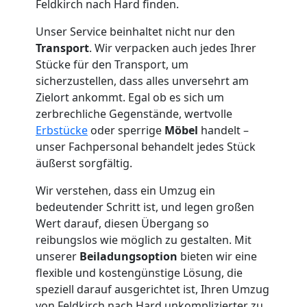
Feldkirch nach Hard finden.
Feldkirch
Unser Service beinhaltet nicht nur den
Transport
. Wir verpacken auch jedes Ihrer
Tresortransport
Stücke für den Transport, um
sicherzustellen, dass alles unversehrt am
in
Zielort ankommt. Egal ob es sich um
zerbrechliche Gegenstände, wertvolle
Feldkirch
Erbstücke
oder sperrige
Möbel
handelt –
unser Fachpersonal behandelt jedes Stück
äußerst sorgfältig.
Umzug
Wir verstehen, dass ein Umzug ein
bedeutender Schritt ist, und legen großen
für
Wert darauf, diesen Übergang so
reibungslos wie möglich zu gestalten. Mit
Senioren
unserer
Beiladungsoption
bieten wir eine
flexible und kostengünstige Lösung, die
in
speziell darauf ausgerichtet ist, Ihren Umzug
von Feldkirch nach Hard unkomplizierter zu