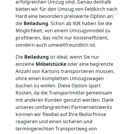
erfolgreichen Umzug sind. Genau deshalb
Möbellift
bieten wir für den Umzug von Feldkirch nach
Hard eine besonders preiswerte Option an:
die
Beiladung
. Schon ab 60€ haben Sie die
Feldkirch
Möglichkeit, von einem Umzugsmodell zu
profitieren, das nicht nur kosteneffizient,
sondern auch umweltfreundlich ist.
Übersiedlung
Die
Beiladung
ist ideal, wenn Sie nur
Feldkirch
einzelne
Möbelstücke
oder eine begrenzte
Anzahl von Kartons transportieren müssen,
ohne einen kompletten Umzugswagen
Klaviertransport
buchen zu wollen. Diese Option spart
Kosten, da die Transportmittel gemeinsam
Feldkirch
mit anderen Kunden genutzt werden. Dank
unseres umfangreichen Partnernetzwerks
können wir flexibel auf Ihre Bedürfnisse
Privatumzug
reagieren und einen sicheren und
termingerechten Transportweg von