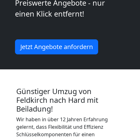
Preiswerte Angebote - nur
Kunsttransport
einen Klick entfernt!
Feldkirch
Umzug
Jetzt Angebote anfordern
Feldkirch
3
Günstiger Umzug von
Mann
Feldkirch nach Hard mit
Beiladung!
+
Wir haben in über 12 Jahren Erfahrung
gelernt, dass Flexibilität und Effizienz
LKW
Schlüsselkomponenten für einen