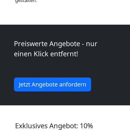
Anfrage
gestalten.
Möbeltransport
National
Preiswerte Angebote - nur
einen Klick entfernt!
Möbeltransport
International
Jetzt Angebote anfordern
Beiladung
National
Exklusives Angebot: 10%
Beiladung