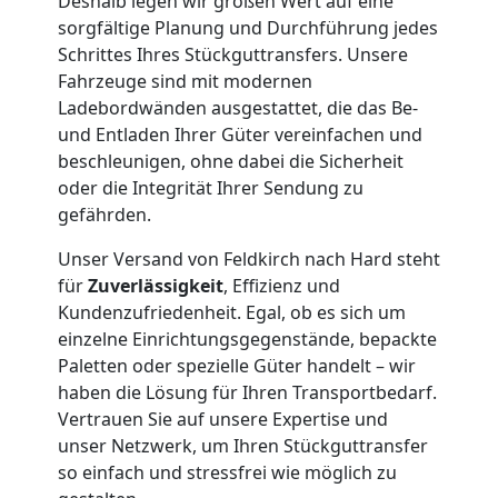
Deshalb legen wir großen Wert auf eine
Umzug
sorgfältige Planung und Durchführung jedes
Schrittes Ihres Stückguttransfers. Unsere
Feldkirch
Fahrzeuge sind mit modernen
Ladebordwänden ausgestattet, die das Be-
und Entladen Ihrer Güter vereinfachen und
Qualitäts-
beschleunigen, ohne dabei die Sicherheit
oder die Integrität Ihrer Sendung zu
Umzüge
gefährden.
Unser Versand von Feldkirch nach Hard steht
Feldkirch
für
Zuverlässigkeit
, Effizienz und
Kundenzufriedenheit. Egal, ob es sich um
einzelne Einrichtungsgegenstände, bepackte
Vereinsumzug
Paletten oder spezielle Güter handelt – wir
haben die Lösung für Ihren Transportbedarf.
Feldkirch
Vertrauen Sie auf unsere Expertise und
unser Netzwerk, um Ihren Stückguttransfer
so einfach und stressfrei wie möglich zu