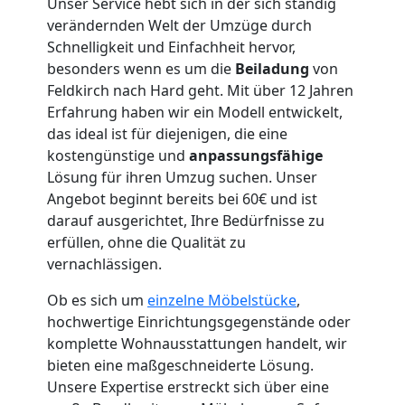
Unser Service hebt sich in der sich ständig
verändernden Welt der Umzüge durch
Schnelligkeit und Einfachheit hervor,
besonders wenn es um die
Beiladung
von
Umzugshelfer
Feldkirch nach Hard geht. Mit über 12 Jahren
Erfahrung haben wir ein Modell entwickelt,
das ideal ist für diejenigen, die eine
Feldkirch
kostengünstige und
anpassungsfähige
Lösung für ihren Umzug suchen. Unser
Möbeltaxi
Angebot beginnt bereits bei 60€ und ist
darauf ausgerichtet, Ihre Bedürfnisse zu
erfüllen, ohne die Qualität zu
Feldkirch
vernachlässigen.
Ob es sich um
einzelne Möbelstücke
,
Kleintransport
hochwertige Einrichtungsgegenstände oder
komplette Wohnausstattungen handelt, wir
Feldkirch
bieten eine maßgeschneiderte Lösung.
Unsere Expertise erstreckt sich über eine