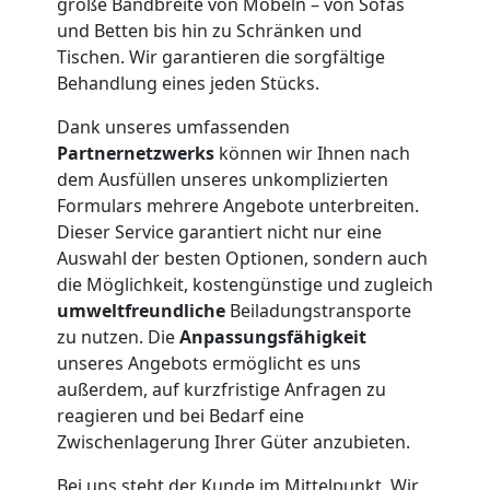
große Bandbreite von Möbeln – von Sofas
Möbelmontage
und Betten bis hin zu Schränken und
Tischen. Wir garantieren die sorgfältige
Feldkirch
Behandlung eines jeden Stücks.
Dank unseres umfassenden
Partnernetzwerks
können wir Ihnen nach
Möbeltransport
dem Ausfüllen unseres unkomplizierten
Formulars mehrere Angebote unterbreiten.
Feldkirch
Dieser Service garantiert nicht nur eine
Auswahl der besten Optionen, sondern auch
die Möglichkeit, kostengünstige und zugleich
Beiladung
umweltfreundliche
Beiladungstransporte
zu nutzen. Die
Anpassungsfähigkeit
Feldkirch
unseres Angebots ermöglicht es uns
außerdem, auf kurzfristige Anfragen zu
reagieren und bei Bedarf eine
Mini
Zwischenlagerung Ihrer Güter anzubieten.
Bei uns steht der Kunde im Mittelpunkt. Wir