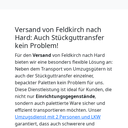
Expressumzug
Feldkirch
Versand von Feldkirch nach
Hard: Auch Stückguttransfer
Tragehilfe
kein Problem!
Für den
Versand
von Feldkirch nach Hard
Feldkirch
bieten wir eine besonders flexible Lösung an:
Neben dem Transport von Umzugsgütern ist
Kleiner
auch der Stückguttransfer einzelner,
bepackter Paletten kein Problem für uns.
Diese Dienstleistung ist ideal für Kunden, die
Umzug
nicht nur
Einrichtungsgegenstände
,
sondern auch palettierte Ware sicher und
Feldkirch
effizient transportieren möchten. Unser
Umzugsdienst mit 2 Personen und LKW
garantiert, dass auch schwerere und