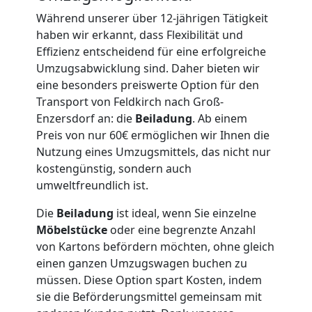
LKW
Während unserer über 12-jährigen Tätigkeit
haben wir erkannt, dass Flexibilität und
Möbellift
Effizienz entscheidend für eine erfolgreiche
Umzugsabwicklung sind. Daher bieten wir
Feldkirch
eine besonders preiswerte Option für den
Transport von Feldkirch nach Groß-
Enzersdorf an: die
Beiladung
. Ab einem
Übersiedlung
Preis von nur 60€ ermöglichen wir Ihnen die
Nutzung eines Umzugsmittels, das nicht nur
Feldkirch
kostengünstig, sondern auch
umweltfreundlich ist.
Klaviertransport
Die
Beiladung
ist ideal, wenn Sie einzelne
Möbelstücke
oder eine begrenzte Anzahl
von Kartons befördern möchten, ohne gleich
Feldkirch
einen ganzen Umzugswagen buchen zu
müssen. Diese Option spart Kosten, indem
sie die Beförderungsmittel gemeinsam mit
Privatumzug