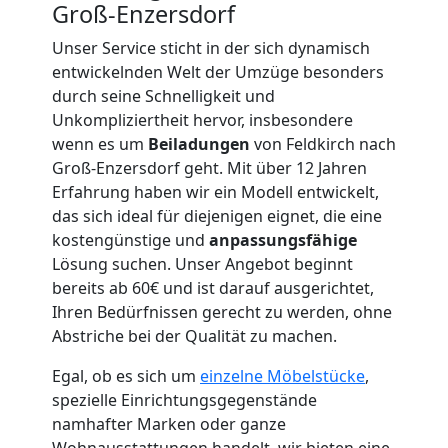
Groß-Enzersdorf
Unser Service sticht in der sich dynamisch
entwickelnden Welt der Umzüge besonders
durch seine Schnelligkeit und
Unkompliziertheit hervor, insbesondere
Umzugshelfer
wenn es um
Beiladungen
von Feldkirch nach
Groß-Enzersdorf geht. Mit über 12 Jahren
Feldkirch
Erfahrung haben wir ein Modell entwickelt,
das sich ideal für diejenigen eignet, die eine
kostengünstige und
anpassungsfähige
Möbeltaxi
Lösung suchen. Unser Angebot beginnt
bereits ab 60€ und ist darauf ausgerichtet,
Feldkirch
Ihren Bedürfnissen gerecht zu werden, ohne
Abstriche bei der Qualität zu machen.
Kleintransport
Egal, ob es sich um
einzelne Möbelstücke
,
spezielle Einrichtungsgegenstände
namhafter Marken oder ganze
Feldkirch
Wohnausstattungen handelt, wir bieten eine