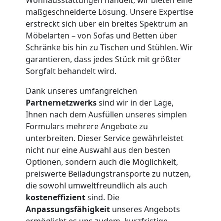
maßgeschneiderte Lösung. Unsere Expertise
Möbelmontage
erstreckt sich über ein breites Spektrum an
Möbelarten – von Sofas und Betten über
Schränke bis hin zu Tischen und Stühlen. Wir
Feldkirch
garantieren, dass jedes Stück mit größter
Sorgfalt behandelt wird.
Möbeltransport
Dank unseres umfangreichen
Partnernetzwerks
sind wir in der Lage,
Feldkirch
Ihnen nach dem Ausfüllen unseres simplen
Formulars mehrere Angebote zu
unterbreiten. Dieser Service gewährleistet
Beiladung
nicht nur eine Auswahl aus den besten
Optionen, sondern auch die Möglichkeit,
Feldkirch
preiswerte Beiladungstransporte zu nutzen,
die sowohl umweltfreundlich als auch
kosteneffizient
sind. Die
Mini
Anpassungsfähigkeit
unseres Angebots
ermöglicht es uns zudem, kurzfristige