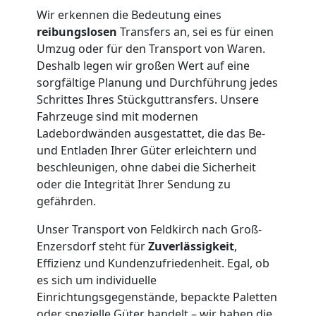
Wir erkennen die Bedeutung eines
Umzug
reibungslosen
Transfers an, sei es für einen
Umzug oder für den Transport von Waren.
Deshalb legen wir großen Wert auf eine
Feldkirch
sorgfältige Planung und Durchführung jedes
Schrittes Ihres Stückguttransfers. Unsere
Qualitäts-
Fahrzeuge sind mit modernen
Ladebordwänden ausgestattet, die das Be-
und Entladen Ihrer Güter erleichtern und
Umzüge
beschleunigen, ohne dabei die Sicherheit
oder die Integrität Ihrer Sendung zu
Feldkirch
gefährden.
Unser Transport von Feldkirch nach Groß-
Vereinsumzug
Enzersdorf steht für
Zuverlässigkeit
,
Effizienz und Kundenzufriedenheit. Egal, ob
Feldkirch
es sich um individuelle
Einrichtungsgegenstände, bepackte Paletten
oder spezielle Güter handelt – wir haben die