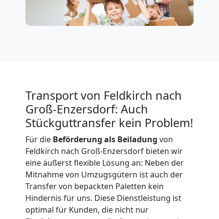
Expressumzug
Feldkirch
Tragehilfe
Transport von Feldkirch nach
Groß-Enzersdorf: Auch
Feldkirch
Stückguttransfer kein Problem!
Für die
Beförderung als Beiladung
von
Kleiner
Feldkirch nach Groß-Enzersdorf bieten wir
eine äußerst flexible Lösung an: Neben der
Umzug
Mitnahme von Umzugsgütern ist auch der
Transfer von bepackten Paletten kein
Feldkirch
Hindernis für uns. Diese Dienstleistung ist
optimal für Kunden, die nicht nur