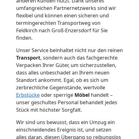
anderen Kunden nutzt. Dank unseres
umfangreichen Partnernetzwerks sind wir
Feldkirch
flexibel und können einen sicheren und
termingerechten Transportweg von
Feldkirch nach Groß-Enzersdorf für Sie
Tresortransport
finden.
in
Unser Service beinhaltet nicht nur den reinen
Transport
, sondern auch das fachgerechte
Verpacken Ihrer Güter, um sicherzustellen,
Feldkirch
dass alles unbeschadet an Ihrem neuen
Standort ankommt. Egal, ob es sich um
zerbrechliche Gegenstände, wertvolle
Umzug
Erbstücke
oder sperrige
Möbel
handelt –
unser geschultes Personal behandelt jedes
für
Stück mit höchster Sorgfalt.
Senioren
Wir sind uns bewusst, dass ein Umzug ein
einschneidendes Ereignis ist, und setzen
alles daran, diesen Übergang so reibungslos