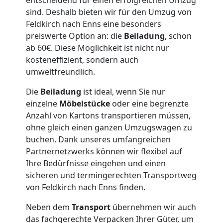
Feldkirch
sind. Deshalb bieten wir für den Umzug von
Feldkirch nach Enns eine besonders
preiswerte Option an: die
Beiladung
, schon
Übersiedlung
ab 60€. Diese Möglichkeit ist nicht nur
kosteneffizient, sondern auch
Feldkirch
umweltfreundlich.
Die
Beiladung
ist ideal, wenn Sie nur
einzelne
Möbelstücke
oder eine begrenzte
Klaviertransport
Anzahl von Kartons transportieren müssen,
ohne gleich einen ganzen Umzugswagen zu
Feldkirch
buchen. Dank unseres umfangreichen
Partnernetzwerks können wir flexibel auf
Ihre Bedürfnisse eingehen und einen
Privatumzug
sicheren und termingerechten Transportweg
von Feldkirch nach Enns finden.
Feldkirch
Neben dem
Transport
übernehmen wir auch
das fachgerechte Verpacken Ihrer Güter, um