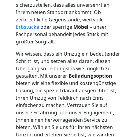
Tresortransport
sicherzustellen, dass alles unversehrt an
Ihrem neuen Standort ankommt. Ob
in
zerbrechliche Gegenstände, wertvolle
Erbstücke
oder sperrige
Möbel
– unser
Fachpersonal behandelt jedes Stück mit
Feldkirch
größter Sorgfalt.
Wir wissen, dass ein Umzug ein bedeutender
Umzug
Schritt ist, und setzen alles daran, diesen
Übergang so reibungslos wie möglich zu
für
gestalten. Mit unserer
Beiladungsoption
bieten wir eine flexible und kostengünstige
Senioren
Lösung, die speziell darauf ausgerichtet ist,
Ihren Umzug von Feldkirch nach Enns
einfacher zu machen. Vertrauen Sie auf
in
unsere Erfahrung und unser Engagement,
Ihnen einen hervorragenden Service zu
Feldkirch
bieten. Wählen Sie uns für Ihren nächsten
Umzug und erleben Sie selbst, wie wir den