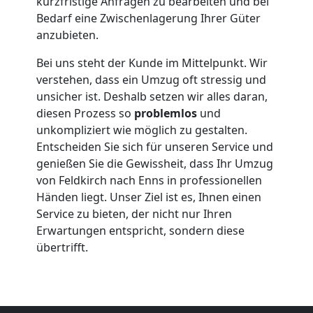
kurzfristige Anfragen zu bearbeiten und bei
Bedarf eine Zwischenlagerung Ihrer Güter
anzubieten.
Umzug
Bei uns steht der Kunde im Mittelpunkt. Wir
2
verstehen, dass ein Umzug oft stressig und
unsicher ist. Deshalb setzen wir alles daran,
Mann
diesen Prozess so
problemlos
und
unkompliziert wie möglich zu gestalten.
Entscheiden Sie sich für unseren Service und
+
genießen Sie die Gewissheit, dass Ihr Umzug
von Feldkirch nach Enns in professionellen
LKW
Händen liegt. Unser Ziel ist es, Ihnen einen
Service zu bieten, der nicht nur Ihren
Feldkirch
Erwartungen entspricht, sondern diese
übertrifft.
Kunsttransport