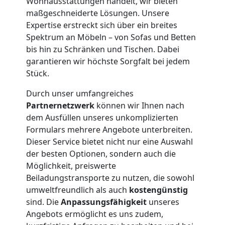
Wohnausstattungen handelt, wir bieten
Feldkirch
maßgeschneiderte Lösungen. Unsere
Expertise erstreckt sich über ein breites
Spektrum an Möbeln – von Sofas und Betten
Möbeltransport
bis hin zu Schränken und Tischen. Dabei
garantieren wir höchste Sorgfalt bei jedem
Feldkirch
Stück.
Durch unser umfangreiches
Beiladung
Partnernetzwerk
können wir Ihnen nach
dem Ausfüllen unseres unkomplizierten
Feldkirch
Formulars mehrere Angebote unterbreiten.
Dieser Service bietet nicht nur eine Auswahl
der besten Optionen, sondern auch die
Mini
Möglichkeit, preiswerte
Beiladungstransporte zu nutzen, die sowohl
Umzug
umweltfreundlich als auch
kostengünstig
sind. Die
Anpassungsfähigkeit
unseres
Angebots ermöglicht es uns zudem,
Feldkirch