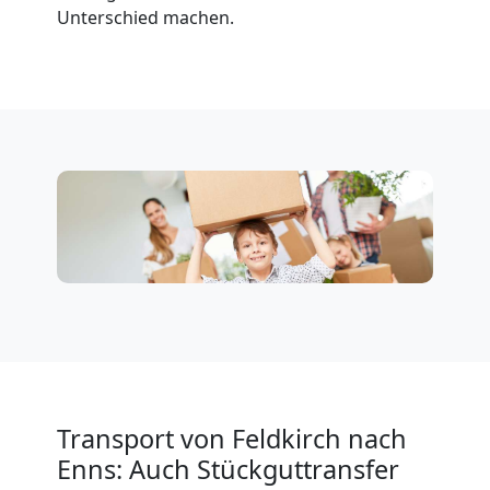
Unterschied machen.
Fernumzug
Feldkirch
Firmenumzug
Feldkirch
Büroumzug
Feldkirch
Transport von Feldkirch nach
Expressumzug
Enns: Auch Stückguttransfer