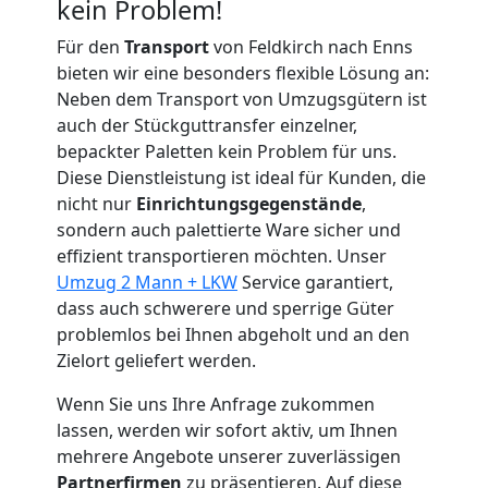
Feldkirch
kein Problem!
Für den
Transport
von Feldkirch nach Enns
bieten wir eine besonders flexible Lösung an:
Tragehilfe
Neben dem Transport von Umzugsgütern ist
auch der Stückguttransfer einzelner,
Feldkirch
bepackter Paletten kein Problem für uns.
Diese Dienstleistung ist ideal für Kunden, die
nicht nur
Einrichtungsgegenstände
,
Kleiner
sondern auch palettierte Ware sicher und
effizient transportieren möchten. Unser
Umzug
Umzug 2 Mann + LKW
Service garantiert,
dass auch schwerere und sperrige Güter
Feldkirch
problemlos bei Ihnen abgeholt und an den
Zielort geliefert werden.
Wenn Sie uns Ihre Anfrage zukommen
Küchenumzug
lassen, werden wir sofort aktiv, um Ihnen
mehrere Angebote unserer zuverlässigen
Feldkirch
Partnerfirmen
zu präsentieren. Auf diese