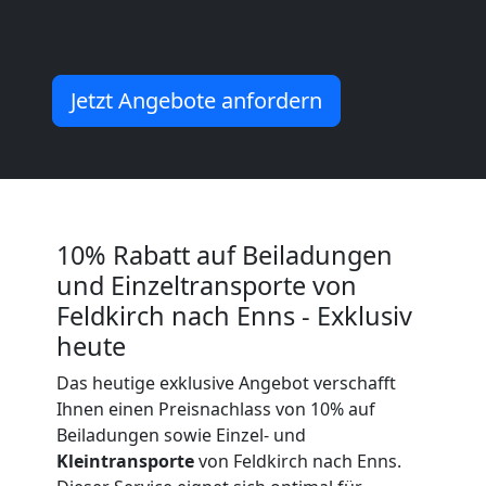
Möbeltransport
National
Jetzt Angebote anfordern
Möbeltransport
International
10% Rabatt auf Beiladungen
Beiladung
und Einzeltransporte von
Feldkirch nach Enns - Exklusiv
National
heute
Das heutige exklusive Angebot verschafft
Beiladung
Ihnen einen Preisnachlass von 10% auf
Beiladungen sowie Einzel- und
International
Kleintransporte
von Feldkirch nach Enns.