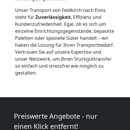
Feldkirch
Unser Transport von Feldkirch nach Enns
steht für
Zuverlässigkeit
, Effizienz und
Qualitäts-
Kundenzufriedenheit. Egal, ob es sich um
einzelne Einrichtungsgegenstände, bepackte
Umzüge
Paletten oder spezielle Güter handelt – wir
haben die Lösung für Ihren Transportbedarf.
Feldkirch
Vertrauen Sie auf unsere Expertise und
unser Netzwerk, um Ihren Stückguttransfer
so einfach und stressfrei wie möglich zu
Vereinsumzug
gestalten.
Feldkirch
Anfrage
Preiswerte Angebote - nur
einen Klick entfernt!