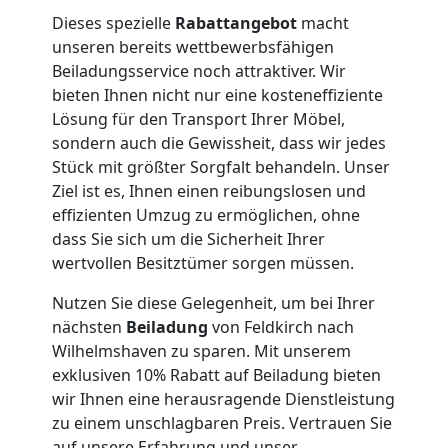
Dieses spezielle
Rabattangebot
macht
Umzug
unseren bereits wettbewerbsfähigen
Beiladungsservice noch attraktiver. Wir
Feldkirch
bieten Ihnen nicht nur eine kosteneffiziente
Lösung für den Transport Ihrer Möbel,
sondern auch die Gewissheit, dass wir jedes
Qualitäts-
Stück mit größter Sorgfalt behandeln. Unser
Ziel ist es, Ihnen einen reibungslosen und
Umzüge
effizienten Umzug zu ermöglichen, ohne
dass Sie sich um die Sicherheit Ihrer
Feldkirch
wertvollen Besitztümer sorgen müssen.
Nutzen Sie diese Gelegenheit, um bei Ihrer
nächsten
Beiladung
von Feldkirch nach
Vereinsumzug
Wilhelmshaven zu sparen. Mit unserem
exklusiven 10% Rabatt auf Beiladung bieten
Feldkirch
wir Ihnen eine herausragende Dienstleistung
zu einem unschlagbaren Preis. Vertrauen Sie
auf unsere Erfahrung und unser