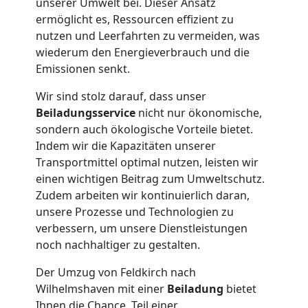
unserer Umwelt bei. Dieser Ansatz
Feldkirch
ermöglicht es, Ressourcen effizient zu
nutzen und Leerfahrten zu vermeiden, was
wiederum den Energieverbrauch und die
Tresortransport
Emissionen senkt.
Wir sind stolz darauf, dass unser
in
Beiladungsservice
nicht nur ökonomische,
sondern auch ökologische Vorteile bietet.
Feldkirch
Indem wir die Kapazitäten unserer
Transportmittel optimal nutzen, leisten wir
einen wichtigen Beitrag zum Umweltschutz.
Umzug
Zudem arbeiten wir kontinuierlich daran,
unsere Prozesse und Technologien zu
für
verbessern, um unsere Dienstleistungen
noch nachhaltiger zu gestalten.
Senioren
Der Umzug von Feldkirch nach
Wilhelmshaven mit einer
Beiladung
bietet
in
Ihnen die Chance, Teil einer