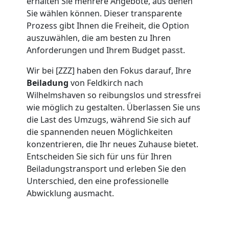
erhalten Sie mehrere Angebote, aus denen
Umzug
Sie wählen können. Dieser transparente
Prozess gibt Ihnen die Freiheit, die Option
Feldkirch
auszuwählen, die am besten zu Ihren
Anforderungen und Ihrem Budget passt.
Wir bei [ZZZ] haben den Fokus darauf, Ihre
Umzug
Beiladung
von Feldkirch nach
Wilhelmshaven so reibungslos und stressfrei
2
wie möglich zu gestalten. Überlassen Sie uns
die Last des Umzugs, während Sie sich auf
Mann
die spannenden neuen Möglichkeiten
konzentrieren, die Ihr neues Zuhause bietet.
+
Entscheiden Sie sich für uns für Ihren
Beiladungstransport und erleben Sie den
Unterschied, den eine professionelle
LKW
Abwicklung ausmacht.
Feldkirch