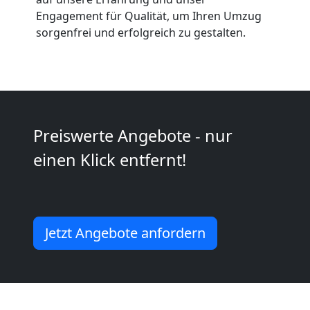
Anfrage
Engagement für Qualität, um Ihren Umzug
sorgenfrei und erfolgreich zu gestalten.
Möbeltransport
National
Preiswerte Angebote - nur
Möbeltransport
einen Klick entfernt!
International
Beiladung
Jetzt Angebote anfordern
National