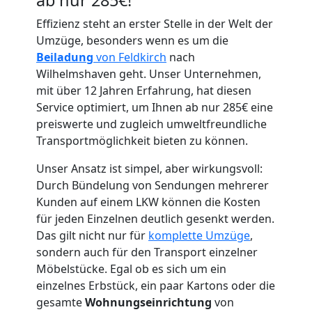
Effizienz steht an erster Stelle in der Welt der
Umzüge, besonders wenn es um die
Beiladung
von Feldkirch
nach
Wilhelmshaven geht. Unser Unternehmen,
Umzugshelfer
mit über 12 Jahren Erfahrung, hat diesen
Service optimiert, um Ihnen ab nur 285€ eine
Feldkirch
preiswerte und zugleich umweltfreundliche
Transportmöglichkeit bieten zu können.
Möbeltaxi
Unser Ansatz ist simpel, aber wirkungsvoll:
Durch Bündelung von Sendungen mehrerer
Kunden auf einem LKW können die Kosten
Feldkirch
für jeden Einzelnen deutlich gesenkt werden.
Das gilt nicht nur für
komplette Umzüge
,
Kleintransport
sondern auch für den Transport einzelner
Möbelstücke. Egal ob es sich um ein
einzelnes Erbstück, ein paar Kartons oder die
Feldkirch
gesamte
Wohnungseinrichtung
von