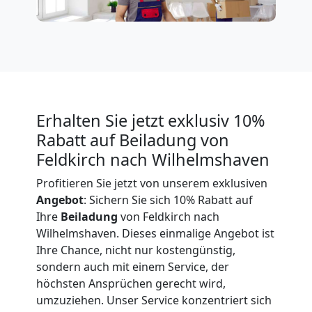
Expressumzug
Feldkirch
Tragehilfe
Erhalten Sie jetzt exklusiv 10%
Rabatt auf Beiladung von
Feldkirch
Feldkirch nach Wilhelmshaven
Profitieren Sie jetzt von unserem exklusiven
Kleiner
Angebot
: Sichern Sie sich 10% Rabatt auf
Ihre
Beiladung
von Feldkirch nach
Wilhelmshaven. Dieses einmalige Angebot ist
Umzug
Ihre Chance, nicht nur kostengünstig,
sondern auch mit einem Service, der
Feldkirch
höchsten Ansprüchen gerecht wird,
umzuziehen. Unser Service konzentriert sich