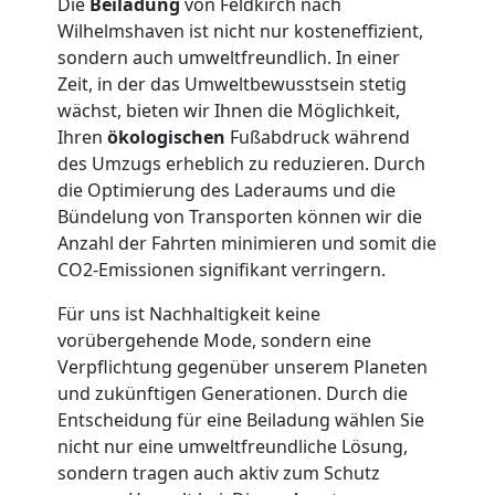
Die
Beiladung
von Feldkirch nach
Wilhelmshaven ist nicht nur kosteneffizient,
Möbellift
sondern auch umweltfreundlich. In einer
Zeit, in der das Umweltbewusstsein stetig
wächst, bieten wir Ihnen die Möglichkeit,
Feldkirch
Ihren
ökologischen
Fußabdruck während
des Umzugs erheblich zu reduzieren. Durch
Übersiedlung
die Optimierung des Laderaums und die
Bündelung von Transporten können wir die
Anzahl der Fahrten minimieren und somit die
Feldkirch
CO2-Emissionen signifikant verringern.
Für uns ist Nachhaltigkeit keine
Klaviertransport
vorübergehende Mode, sondern eine
Verpflichtung gegenüber unserem Planeten
Feldkirch
und zukünftigen Generationen. Durch die
Entscheidung für eine Beiladung wählen Sie
nicht nur eine umweltfreundliche Lösung,
Privatumzug
sondern tragen auch aktiv zum Schutz