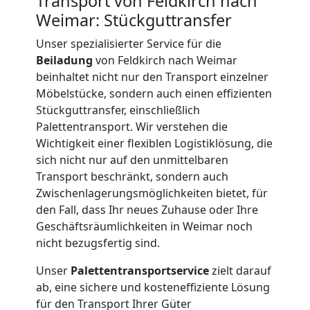
Transport von Feldkirch nach
Weimar: Stückguttransfer
International
Unser spezialisierter Service für die
Beiladung
von Feldkirch nach Weimar
Internationaler
beinhaltet nicht nur den Transport einzelner
Möbelstücke, sondern auch einen effizienten
Umzug
Stückguttransfer, einschließlich
Palettentransport. Wir verstehen die
Wichtigkeit einer flexiblen Logistiklösung, die
Nationaler
sich nicht nur auf den unmittelbaren
Transport beschränkt, sondern auch
Zwischenlagerungsmöglichkeiten bietet, für
Umzug
den Fall, dass Ihr neues Zuhause oder Ihre
Geschäftsräumlichkeiten in Weimar noch
nicht bezugsfertig sind.
Unser
Palettentransportservice
zielt darauf
ab, eine sichere und kosteneffiziente Lösung
für den Transport Ihrer Güter