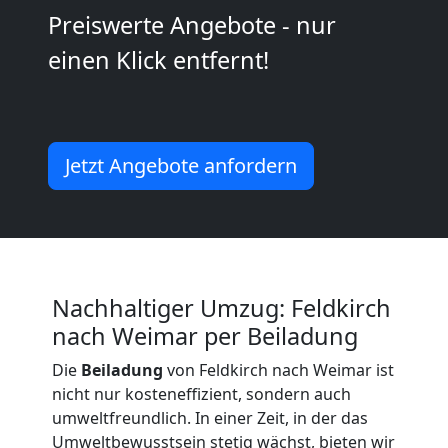
Kunsttransport
Preiswerte Angebote - nur
einen Klick entfernt!
Feldkirch
Umzug
Jetzt Angebote anfordern
Feldkirch
3
Mann
Nachhaltiger Umzug: Feldkirch
nach Weimar per Beiladung
+
Die
Beiladung
von Feldkirch nach Weimar ist
nicht nur kosteneffizient, sondern auch
LKW
umweltfreundlich. In einer Zeit, in der das
Umweltbewusstsein stetig wächst, bieten wir