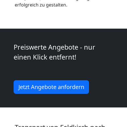
erfolgreich zu gestalten.
Möbeltransport
National
Preiswerte Angebote - nur
Möbeltransport
einen Klick entfernt!
International
Jetzt Angebote anfordern
Beiladung
National
Beiladung