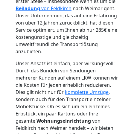
erster Stelle – insbesondere wenn es um die
Beiladung
von Feldkirch
nach Weimar geht.
Unser Unternehmen, das auf eine Erfahrung
von über 12 Jahren zurückblickt, hat diesen
Umzugshelfer
Service optimiert, um Ihnen ab nur 285€ eine
kostengünstige und gleichzeitig
Feldkirch
umweltfreundliche Transportlösung
anzubieten.
Unser Ansatz ist einfach, aber wirkungsvoll:
Möbeltaxi
Durch das Bündeln von Sendungen
mehrerer Kunden auf einem LKW können wir
Feldkirch
die Kosten für jeden erheblich reduzieren.
Dies gilt nicht nur für
komplette Umzüge
,
sondern auch für den Transport einzelner
Kleintransport
Möbelstücke. Ob es sich um ein einzelnes
Erbstück, ein paar Kartons oder Ihre
Feldkirch
gesamte
Wohnungseinrichtung
von
Feldkirch nach Weimar handelt – wir bieten