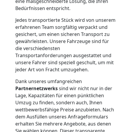
eine maßgeschneiderte Lösung, die Ihren
Möbelmontage
Bedürfnissen entspricht.
Jedes transportierte Stück wird von unserem
Feldkirch
erfahrenen Team sorgfältig verpackt und
gesichert, um einen sicheren Transport zu
gewährleisten. Unsere Fahrzeuge sind für
Möbeltransport
die verschiedensten
Transportanforderungen ausgestattet und
Feldkirch
unsere Fahrer sind speziell geschult, um mit
jeder Art von Fracht umzugehen.
Beiladung
Dank unseres umfangreichen
Partnernetzwerks
sind wir nicht nur in der
Feldkirch
Lage, Kapazitäten für einen pünktlichen
Umzug zu finden, sondern auch, Ihnen
wettbewerbsfähige Preise anzubieten. Nach
Mini
dem Ausfüllen unseres Anfrageformulars
erhalten Sie mehrere Angebote, aus denen
Sie wählen können. Dieser transparente