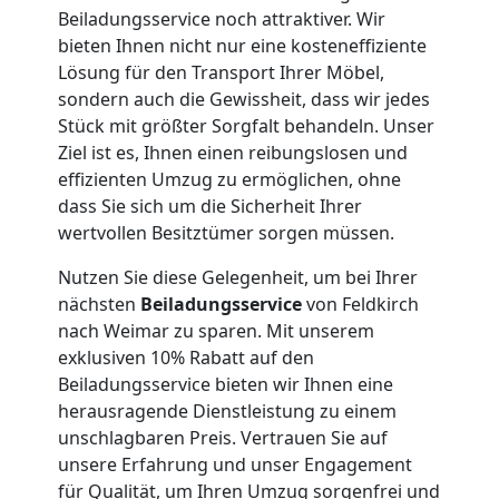
Umzug
Beiladungsservice noch attraktiver. Wir
bieten Ihnen nicht nur eine kosteneffiziente
Feldkirch
Lösung für den Transport Ihrer Möbel,
sondern auch die Gewissheit, dass wir jedes
Stück mit größter Sorgfalt behandeln. Unser
Qualitäts-
Ziel ist es, Ihnen einen reibungslosen und
effizienten Umzug zu ermöglichen, ohne
dass Sie sich um die Sicherheit Ihrer
Umzüge
wertvollen Besitztümer sorgen müssen.
Feldkirch
Nutzen Sie diese Gelegenheit, um bei Ihrer
nächsten
Beiladungsservice
von Feldkirch
nach Weimar zu sparen. Mit unserem
Vereinsumzug
exklusiven 10% Rabatt auf den
Beiladungsservice bieten wir Ihnen eine
Feldkirch
herausragende Dienstleistung zu einem
unschlagbaren Preis. Vertrauen Sie auf
unsere Erfahrung und unser Engagement
Anfrage
für Qualität, um Ihren Umzug sorgenfrei und