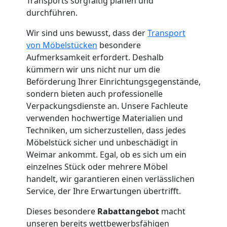
Küchenumzug
Transports sorgfältig planen und
durchführen.
Feldkirch
Wir sind uns bewusst, dass der
Transport
von Möbelstücken
besondere
Aufmerksamkeit erfordert. Deshalb
Umzug
kümmern wir uns nicht nur um die
Beförderung Ihrer Einrichtungsgegenstände,
und
sondern bieten auch professionelle
Verpackungsdienste an. Unsere Fachleute
Lagerung
verwenden hochwertige Materialien und
Techniken, um sicherzustellen, dass jedes
Feldkirch
Möbelstück sicher und unbeschädigt in
Weimar ankommt. Egal, ob es sich um ein
einzelnes Stück oder mehrere Möbel
Full-
handelt, wir garantieren einen verlässlichen
Service, der Ihre Erwartungen übertrifft.
Service-
Dieses besondere
Rabattangebot
macht
unseren bereits wettbewerbsfähigen