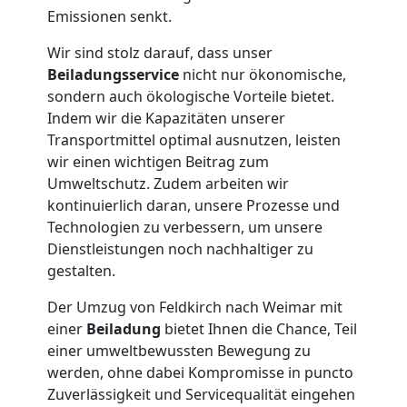
Feldkirch
Emissionen senkt.
Wir sind stolz darauf, dass unser
Tresortransport
Beiladungsservice
nicht nur ökonomische,
sondern auch ökologische Vorteile bietet.
in
Indem wir die Kapazitäten unserer
Transportmittel optimal ausnutzen, leisten
wir einen wichtigen Beitrag zum
Feldkirch
Umweltschutz. Zudem arbeiten wir
kontinuierlich daran, unsere Prozesse und
Technologien zu verbessern, um unsere
Umzug
Dienstleistungen noch nachhaltiger zu
gestalten.
für
Der Umzug von Feldkirch nach Weimar mit
Senioren
einer
Beiladung
bietet Ihnen die Chance, Teil
einer umweltbewussten Bewegung zu
werden, ohne dabei Kompromisse in puncto
in
Zuverlässigkeit und Servicequalität eingehen