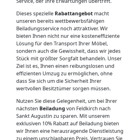
Service, der Ihre Erwartungen übertrifft.
Umzug
Dieses spezielle
Rabattangebot
macht
unseren bereits wettbewerbsfähigen
Feldkirch
Beiladungsservice noch attraktiver. Wir
bieten Ihnen nicht nur eine kosteneffiziente
Lösung für den Transport Ihrer Möbel,
Qualitäts-
sondern auch die Gewissheit, dass wir jedes
Stück mit größter Sorgfalt behandeln. Unser
Umzüge
Ziel ist es, Ihnen einen reibungslosen und
effizienten Umzug zu ermöglichen, ohne
dass Sie sich um die Sicherheit Ihrer
Feldkirch
wertvollen Besitztümer sorgen müssen.
Nutzen Sie diese Gelegenheit, um bei Ihrer
Vereinsumzug
nächsten
Beiladung
von Feldkirch nach
Sankt Augustin zu sparen. Mit unserem
Feldkirch
exklusiven 10% Rabatt auf Beiladung bieten
wir Ihnen eine herausragende Dienstleistung
zu einem unschlagbaren Preis. Vertrauen Sie