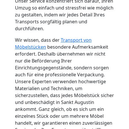
Unser Service konzentriert sich darauf, Ihren
Küchenumzug
Umzug so einfach und stressfrei wie möglich
zu gestalten, indem wir jedes Detail Ihres
Feldkirch
Transports sorgfältig planen und
durchführen.
Umzug
Wir wissen, dass der
Transport von
Möbelstücken
besondere Aufmerksamkeit
erfordert. Deshalb übernehmen wir nicht
und
nur die Beförderung Ihrer
Einrichtungsgegenstände, sondern sorgen
Lagerung
auch für eine professionelle Verpackung.
Unsere Experten verwenden hochwertige
Feldkirch
Materialien und Techniken, um
sicherzustellen, dass jedes Möbelstück sicher
und unbeschädigt in Sankt Augustin
Full-
ankommt. Ganz gleich, ob es sich um ein
einzelnes Stück oder um mehrere Möbel
Service-
handelt, wir garantieren einen zuverlässigen