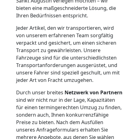
Sankt Augustin verlegen möchten – wir
bieten eine maßgeschneiderte Lösung, die
Möbelmontage
Ihren Bedürfnissen entspricht.
Feldkirch
Jeder Artikel, den wir transportieren, wird
von unserem erfahrenen Team sorgfältig
verpackt und gesichert, um einen sicheren
Möbeltransport
Transport zu gewährleisten. Unsere
Fahrzeuge sind für die unterschiedlichsten
Transportanforderungen ausgerüstet, und
Feldkirch
unsere Fahrer sind speziell geschult, um mit
jeder Art von Fracht umzugehen.
Beiladung
Durch unser breites
Netzwerk von Partnern
sind wir nicht nur in der Lage, Kapazitäten
Feldkirch
für einen termingerechten Umzug zu finden,
sondern auch, Ihnen konkurrenzfähige
Preise zu bieten. Nach dem Ausfüllen
Mini
unseres Anfrageformulars erhalten Sie
mehrere Angebote, aus denen Sie wählen