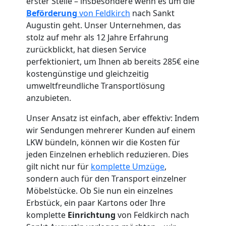
erster Stelle – insbesondere wenn es um die
Beförderung
von Feldkirch
nach Sankt
Augustin geht. Unser Unternehmen, das
stolz auf mehr als 12 Jahre Erfahrung
zurückblickt, hat diesen Service
Umzugshelfer
perfektioniert, um Ihnen ab bereits 285€ eine
kostengünstige und gleichzeitig
Feldkirch
umweltfreundliche Transportlösung
anzubieten.
Unser Ansatz ist einfach, aber effektiv: Indem
Möbeltaxi
wir Sendungen mehrerer Kunden auf einem
LKW bündeln, können wir die Kosten für
Feldkirch
jeden Einzelnen erheblich reduzieren. Dies
gilt nicht nur für
komplette Umzüge
,
sondern auch für den Transport einzelner
Kleintransport
Möbelstücke. Ob Sie nun ein einzelnes
Erbstück, ein paar Kartons oder Ihre
Feldkirch
komplette
Einrichtung
von Feldkirch nach