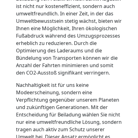
ist nicht nur kosteneffizient, sondern auch
umweltfreundlich. In einer Zeit, in der das
Möbellift
Umweltbewusstsein stetig wächst, bieten wir
Ihnen eine Möglichkeit, Ihren ökologischen
Feldkirch
Fußabdruck während des Umzugsprozesses
erheblich zu reduzieren. Durch die
Optimierung des Laderaums und die
Übersiedlung
Bündelung von Transporten können wir die
Anzahl der Fahrten minimieren und somit
Feldkirch
den CO2-Ausstoß signifikant verringern.
Nachhaltigkeit ist für uns keine
Klaviertransport
Modeerscheinung, sondern eine
Verpflichtung gegenüber unserem Planeten
Feldkirch
und zukünftigen Generationen. Mit der
Entscheidung für Beiladung wählen Sie nicht
nur eine umweltfreundliche Lösung, sondern
Privatumzug
tragen auch aktiv zum Schutz unserer
Umwelt bei. Dieser Ansatz ermöglicht es,