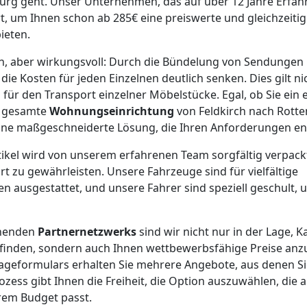
rg geht. Unser Unternehmen, das auf über 12 Jahre Erfahr
rt, um Ihnen schon ab 285€ eine preiswerte und gleichzeiti
ieten.
ach, aber wirkungsvoll: Durch die Bündelung von Sendunge
ie Kosten für jeden Einzelnen deutlich senken. Dies gilt ni
 für den Transport einzelner Möbelstücke. Egal, ob Sie ein e
e gesamte
Wohnungseinrichtung
von Feldkirch nach Rotte
ine maßgeschneiderte Lösung, die Ihren Anforderungen ent
rtikel wird von unserem erfahrenen Team sorgfältig verpack
t zu gewährleisten. Unsere Fahrzeuge sind für vielfältige
 ausgestattet, und unsere Fahrer sind speziell geschult, u
chenden
Partnernetzwerks
sind wir nicht nur in der Lage, K
finden, sondern auch Ihnen wettbewerbsfähige Preise anz
rageformulars erhalten Sie mehrere Angebote, aus denen S
ozess gibt Ihnen die Freiheit, die Option auszuwählen, die 
em Budget passt.