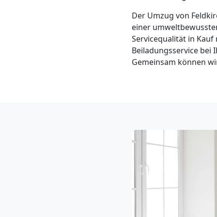
Klaviertransport
Der Umzug von Feldkir
einer umweltbewussten
Feldkirch
Servicequalität in Kau
Beiladungsservice bei 
Gemeinsam können wir e
Privatumzug
Feldkirch
Tresortransport
in
Feldkirch