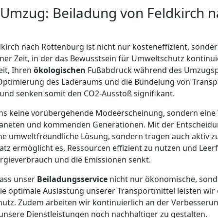
 Umzug: Beiladung von Feldkirch 
dkirch nach Rottenburg ist nicht nur kosteneffizient, sonde
ner Zeit, in der das Bewusstsein für Umweltschutz kontinui
eit, Ihren
ökologischen
Fußabdruck während des Umzugspr
 Optimierung des Laderaums und die Bündelung von Transp
 und senken somit den CO2-Ausstoß signifikant.
 uns keine vorübergehende Modeerscheinung, sondern eine 
neten und kommenden Generationen. Mit der Entscheidun
ine umweltfreundliche Lösung, sondern tragen auch aktiv 
atz ermöglicht es, Ressourcen effizient zu nutzen und Leer
gieverbrauch und die Emissionen senkt.
dass unser
Beiladungsservice
nicht nur ökonomische, sond
die optimale Auslastung unserer Transportmittel leisten wir
utz. Zudem arbeiten wir kontinuierlich an der Verbesseru
nsere Dienstleistungen noch nachhaltiger zu gestalten.