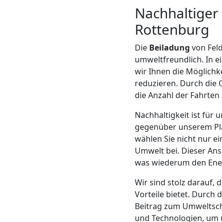
Nachhaltiger
Mann
Rottenburg
+
Die
Beiladung
von Fel
umweltfreundlich. In ei
LKW
wir Ihnen die Möglichk
reduzieren. Durch die
die Anzahl der Fahrten
Möbellift
Nachhaltigkeit ist für
gegenüber unserem Pla
Feldkirch
wählen Sie nicht nur e
Umwelt bei. Dieser Ans
was wiederum den Ener
Übersiedlung
Wir sind stolz darauf, 
Feldkirch
Vorteile bietet. Durch 
Beitrag zum Umweltsch
und Technologien, um u