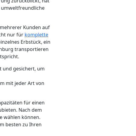
ung zurückblickt, hat
g umweltfreundliche
n mehrerer Kunden auf
cht nur für
komplette
inzelnes Erbstück, ein
nburg transportieren
spricht.
t und gesichert, um
m mit jeder Art von
apazitäten für einen
ubieten. Nach dem
ie wählen können.
am besten zu Ihren