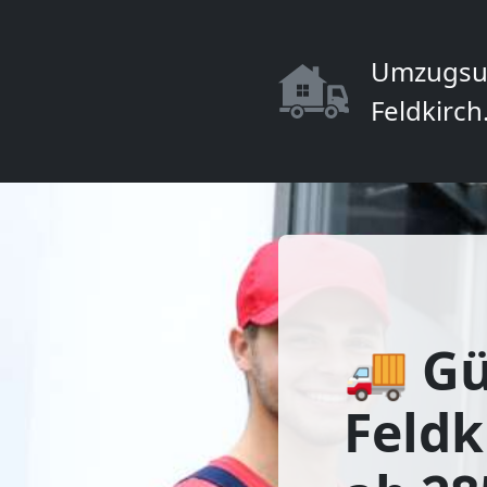
Umzugsu
Feldkirch
🚚 Gü
Feldk