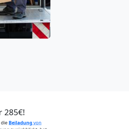
r 285€!
 die
Beiladung
von