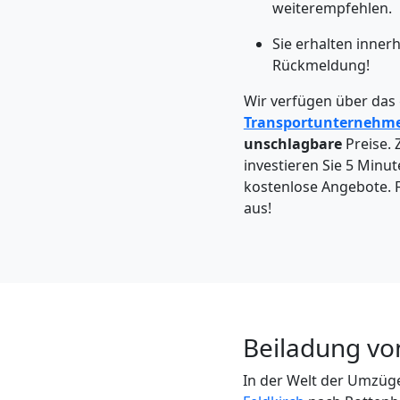
Feldkirch
weiterempfehlen.
Sie erhalten inner
Rückmeldung!
Kleintransport
Wir verfügen über das
Feldkirch
Transportunternehm
unschlagbare
Preise. 
investieren Sie 5 Minut
Möbelmontage
kostenlose Angebote. F
aus!
Feldkirch
Möbeltransport
Feldkirch
Beiladung vo
In der Welt der Umzüge