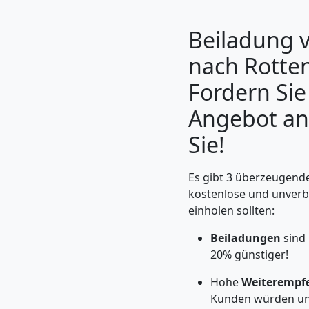
Beiladung v
nach Rotte
Fordern Sie 
Angebot an
Sie!
Es gibt 3 überzeugende
Umzugshelfer
kostenlose und unverb
einholen sollten:
Feldkirch
Beiladungen
sind 
20% günstiger!
Möbeltaxi
Hohe
Weiterempf
Kunden würden un