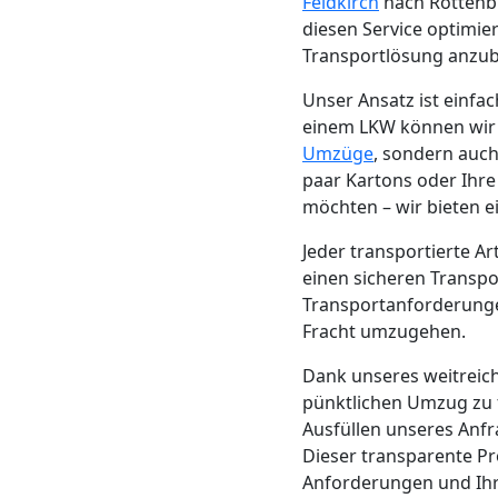
Beiladung
Feldkirch
nach Rottenbu
diesen Service optimie
Transportlösung anzub
Feldkirch
Unser Ansatz ist einf
einem LKW können wir d
Mini
Umzüge
, sondern auch
paar Kartons oder Ihr
Umzug
möchten – wir bieten e
Jeder transportierte A
Feldkirch
einen sicheren Transpor
Transportanforderungen
Fracht umzugehen.
Umzug
Dank unseres weitrei
2
pünktlichen Umzug zu 
Ausfüllen unseres Anf
Mann
Dieser transparente Pr
Anforderungen und Ihr