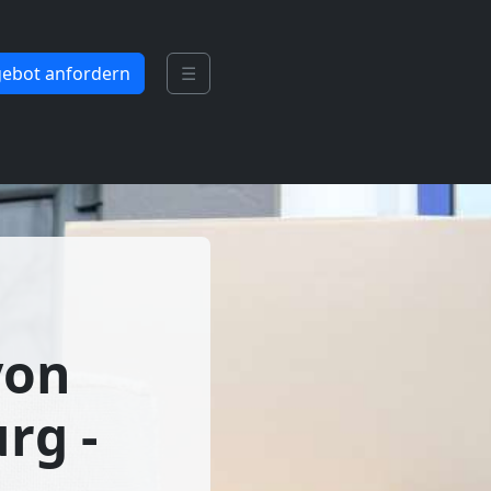
ebot anfordern
☰
von
rg -