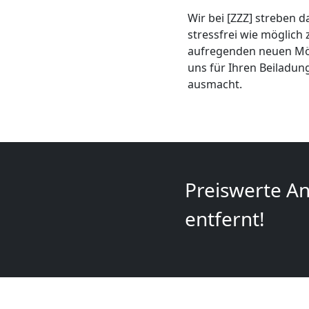
+
Wir bei [ZZZ] streben d
stressfrei wie möglich 
LKW
aufregenden neuen Mögl
uns für Ihren Beiladun
ausmacht.
Feldkirch
Kunsttransport
Feldkirch
Preiswerte An
entfernt!
Umzug
Feldkirch
3