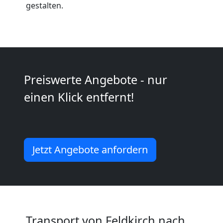
Anfrage
gestalten.
Möbeltransport
National
Preiswerte Angebote - nur
Möbeltransport
einen Klick entfernt!
International
Jetzt Angebote anfordern
Beiladung
National
Beiladung
Transport von Feldkirch nach