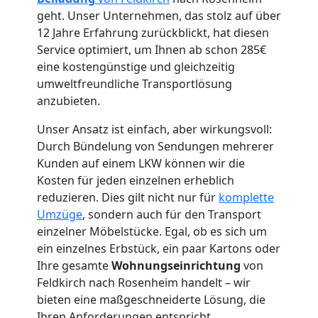
geht. Unser Unternehmen, das stolz auf über
12 Jahre Erfahrung zurückblickt, hat diesen
Service optimiert, um Ihnen ab schon 285€
eine kostengünstige und gleichzeitig
Umzugshelfer
umweltfreundliche Transportlösung
anzubieten.
Feldkirch
Unser Ansatz ist einfach, aber wirkungsvoll:
Durch Bündelung von Sendungen mehrerer
Möbeltaxi
Kunden auf einem LKW können wir die
Kosten für jeden einzelnen erheblich
Feldkirch
reduzieren. Dies gilt nicht nur für
komplette
Umzüge
, sondern auch für den Transport
einzelner Möbelstücke. Egal, ob es sich um
Kleintransport
ein einzelnes Erbstück, ein paar Kartons oder
Ihre gesamte
Wohnungseinrichtung
von
Feldkirch nach Rosenheim handelt – wir
Feldkirch
bieten eine maßgeschneiderte Lösung, die
Ihren Anforderungen entspricht.