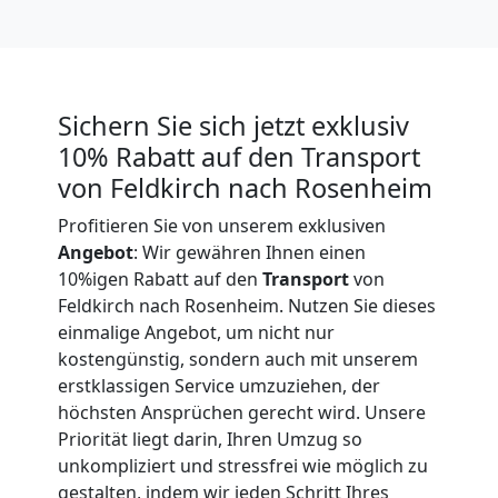
Expressumzug
Feldkirch
Sichern Sie sich jetzt exklusiv
10% Rabatt auf den Transport
Tragehilfe
von Feldkirch nach Rosenheim
Feldkirch
Profitieren Sie von unserem exklusiven
Angebot
: Wir gewähren Ihnen einen
10%igen Rabatt auf den
Transport
von
Kleiner
Feldkirch nach Rosenheim. Nutzen Sie dieses
einmalige Angebot, um nicht nur
Umzug
kostengünstig, sondern auch mit unserem
erstklassigen Service umzuziehen, der
höchsten Ansprüchen gerecht wird. Unsere
Feldkirch
Priorität liegt darin, Ihren Umzug so
unkompliziert und stressfrei wie möglich zu
gestalten, indem wir jeden Schritt Ihres