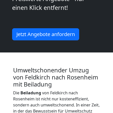
Kunsttransport
einen Klick entfernt!
Feldkirch
Jetzt Angebote anfordern
Umzug
Feldkirch
3
Umweltschonender Umzug
von Feldkirch nach Rosenheim
Mann
mit Beiladung
+
Die
Beiladung
von Feldkirch nach
Rosenheim ist nicht nur kosteneffizient,
LKW
sondern auch umweltschonend. In einer Zeit,
in der das Bewusstsein für Umweltschutz