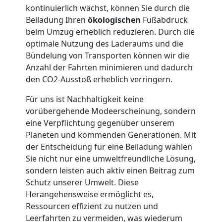
kontinuierlich wächst, können Sie durch die
Möbellift
Beiladung Ihren
ökologischen
Fußabdruck
beim Umzug erheblich reduzieren. Durch die
Feldkirch
optimale Nutzung des Laderaums und die
Bündelung von Transporten können wir die
Anzahl der Fahrten minimieren und dadurch
Übersiedlung
den CO2-Ausstoß erheblich verringern.
Für uns ist Nachhaltigkeit keine
Feldkirch
vorübergehende Modeerscheinung, sondern
eine Verpflichtung gegenüber unserem
Planeten und kommenden Generationen. Mit
Klaviertransport
der Entscheidung für eine Beiladung wählen
Sie nicht nur eine umweltfreundliche Lösung,
Feldkirch
sondern leisten auch aktiv einen Beitrag zum
Schutz unserer Umwelt. Diese
Herangehensweise ermöglicht es,
Privatumzug
Ressourcen effizient zu nutzen und
Leerfahrten zu vermeiden, was wiederum