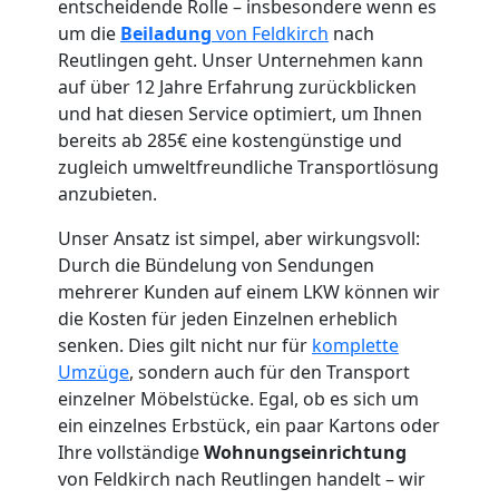
entscheidende Rolle – insbesondere wenn es
um die
Beiladung
von Feldkirch
nach
Reutlingen geht. Unser Unternehmen kann
auf über 12 Jahre Erfahrung zurückblicken
Umzugshelfer
und hat diesen Service optimiert, um Ihnen
bereits ab 285€ eine kostengünstige und
Feldkirch
zugleich umweltfreundliche Transportlösung
anzubieten.
Möbeltaxi
Unser Ansatz ist simpel, aber wirkungsvoll:
Durch die Bündelung von Sendungen
Feldkirch
mehrerer Kunden auf einem LKW können wir
die Kosten für jeden Einzelnen erheblich
senken. Dies gilt nicht nur für
komplette
Kleintransport
Umzüge
, sondern auch für den Transport
einzelner Möbelstücke. Egal, ob es sich um
ein einzelnes Erbstück, ein paar Kartons oder
Feldkirch
Ihre vollständige
Wohnungseinrichtung
von Feldkirch nach Reutlingen handelt – wir