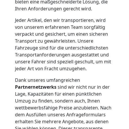
Möbelmontage
bieten eine maßgeschneiderte Lösung, die
Ihren Anforderungen gerecht wird.
Feldkirch
Jeder Artikel, den wir transportieren, wird
von unserem erfahrenen Team sorgfältig
verpackt und gesichert, um einen sicheren
Möbeltransport
Transport zu gewährleisten. Unsere
Fahrzeuge sind für die unterschiedlichsten
Feldkirch
Transportanforderungen ausgestattet und
unsere Fahrer sind speziell geschult, um mit
jeder Art von Fracht umzugehen.
Beiladung
Dank unseres umfangreichen
Partnernetzwerks
sind wir nicht nur in der
Feldkirch
Lage, Kapazitäten für einen pünktlichen
Umzug zu finden, sondern auch, Ihnen
wettbewerbsfähige Preise anzubieten. Nach
Mini
dem Ausfüllen unseres Anfrageformulars
erhalten Sie mehrere Angebote, aus denen
Umzug
Sie wählen können. Dieser transparente