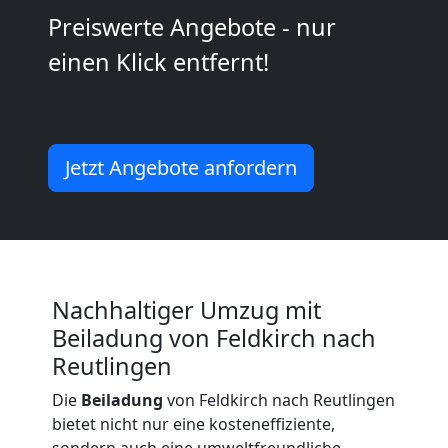
Kunsttransport
Preiswerte Angebote - nur
Feldkirch
einen Klick entfernt!
Umzug
Jetzt Angebote anfordern
Feldkirch
3
Mann
Nachhaltiger Umzug mit
Beiladung von Feldkirch nach
+
Reutlingen
LKW
Die
Beiladung
von Feldkirch nach Reutlingen
bietet nicht nur eine kosteneffiziente,
sondern auch eine umweltfreundliche