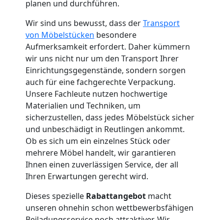
planen und durchführen.
Feldkirch
Wir sind uns bewusst, dass der
Transport
von Möbelstücken
besondere
Aufmerksamkeit erfordert. Daher kümmern
Umzug
wir uns nicht nur um den Transport Ihrer
Einrichtungsgegenstände, sondern sorgen
und
auch für eine fachgerechte Verpackung.
Unsere Fachleute nutzen hochwertige
Lagerung
Materialien und Techniken, um
sicherzustellen, dass jedes Möbelstück sicher
und unbeschädigt in Reutlingen ankommt.
Feldkirch
Ob es sich um ein einzelnes Stück oder
mehrere Möbel handelt, wir garantieren
Ihnen einen zuverlässigen Service, der all
Full-
Ihren Erwartungen gerecht wird.
Service-
Dieses spezielle
Rabattangebot
macht
unseren ohnehin schon wettbewerbsfähigen
Beiladungsservice noch attraktiver. Wir