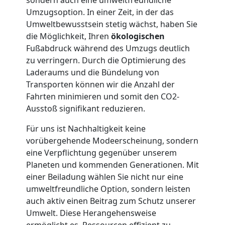
Möbellift
Umzugsoption. In einer Zeit, in der das
Umweltbewusstsein stetig wächst, haben Sie
Feldkirch
die Möglichkeit, Ihren
ökologischen
Fußabdruck während des Umzugs deutlich
zu verringern. Durch die Optimierung des
Übersiedlung
Laderaums und die Bündelung von
Transporten können wir die Anzahl der
Fahrten minimieren und somit den CO2-
Feldkirch
Ausstoß signifikant reduzieren.
Für uns ist Nachhaltigkeit keine
Klaviertransport
vorübergehende Modeerscheinung, sondern
eine Verpflichtung gegenüber unserem
Feldkirch
Planeten und kommenden Generationen. Mit
einer Beiladung wählen Sie nicht nur eine
umweltfreundliche Option, sondern leisten
Privatumzug
auch aktiv einen Beitrag zum Schutz unserer
Umwelt. Diese Herangehensweise
ermöglicht es, Ressourcen effizient zu