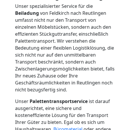
Unser spezialisierter Service für die
International
Beiladung
von Feldkirch nach Reutlingen
umfasst nicht nur den Transport von
einzelnen Möbelstücken, sondern auch den
Internationaler
effizienten Stückguttransfer, einschließlich
Palettentransport. Wir verstehen die
Umzug
Bedeutung einer flexiblen Logistiklösung, die
sich nicht nur auf den unmittelbaren
Transport beschränkt, sondern auch
Nationaler
Zwischenlagerungsmöglichkeiten bietet, falls
Ihr neues Zuhause oder Ihre
Umzug
Geschäftsräumlichkeiten in Reutlingen noch
nicht bezugsfertig sind.
Unser
Palettentransportservice
ist darauf
ausgerichtet, eine sichere und
kosteneffiziente Lösung für den Transport
Ihrer Güter zu bieten. Egal ob es sich um
Haushaltswaren,
Büromaterial
oder andere