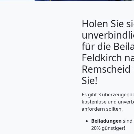
Holen Sie si
unverbindl
für die Bei
Feldkirch n
Remscheid 
Sie!
Umzugshelfer
Es gibt 3 überzeugende
Feldkirch
kostenlose und unverb
anfordern sollten:
Möbeltaxi
Beiladungen
sind
20% günstiger!