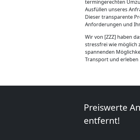
termingerechten Umzug
+
Ausfüllen unseres Anfr
Dieser transparente Pr
LKW
Anforderungen und Ihr
Wir von [ZZZ] haben das
Feldkirch
stressfrei wie möglich 
spannenden Möglichkeit
Transport und erleben 
Kunsttransport
Feldkirch
Umzug
Preiswerte An
Feldkirch
entfernt!
3