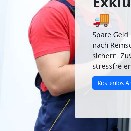
Exklu
🚚
Spare Geld
nach Remsc
sichern. Zu
stressfreie
Kostenlos A