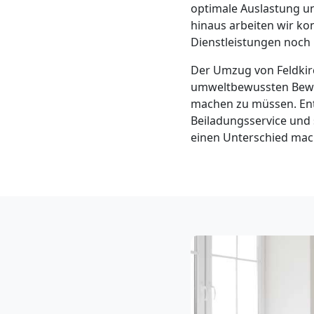
Klaviertransport
optimale Auslastung u
hinaus arbeiten wir ko
Dienstleistungen noch 
Feldkirch
Der Umzug von Feldkir
umweltbewussten Beweg
Privatumzug
machen zu müssen. Ent
Beiladungsservice und
Feldkirch
einen Unterschied mach
Tresortransport
in
Feldkirch