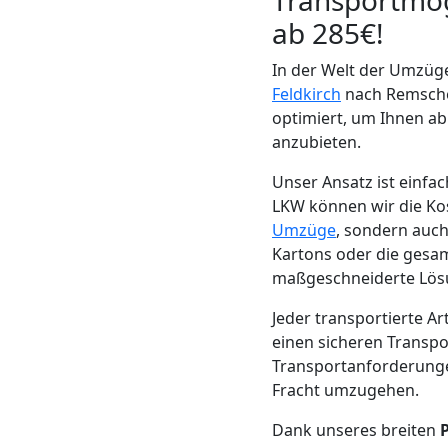
Transportmög
Beiladung
ab 285€!
Feldkirch
In der Welt der Umzüge
Feldkirch
nach Remschei
optimiert, um Ihnen ab
Mini
anzubieten.
Umzug
Unser Ansatz ist einf
LKW können wir die Kost
Umzüge
, sondern auch
Feldkirch
Kartons oder die gesa
maßgeschneiderte Lösu
Umzug
Jeder transportierte A
einen sicheren Transpo
2
Transportanforderungen
Fracht umzugehen.
Mann
Dank unseres breiten