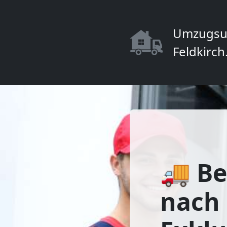
Umzugsu
Feldkirch
🚚 Be
nach 