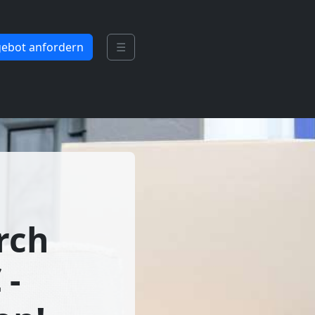
ebot anfordern
☰
rch
 -