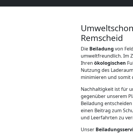
Mann
+
Umweltschone
Remscheid
LKW
Die
Beiladung
von Feld
umweltfreundlich. Im Z
Möbellift
Ihren
ökologischen
Fu
Nutzung des Laderaums
minimieren und somit d
Feldkirch
Nachhaltigkeit ist für
gegenüber unserem Pl
Übersiedlung
Beiladung entscheiden 
einen Beitrag zum Schu
Feldkirch
und Leerfahrten zu ve
Unser
Beiladungsserv