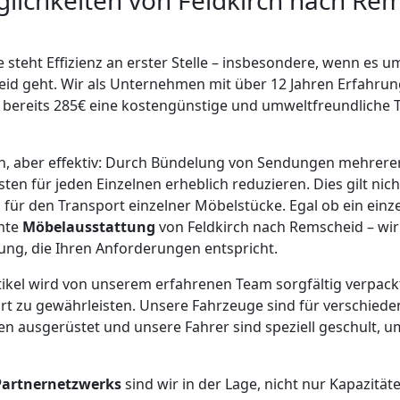
lichkeiten von Feldkirch nach Re
 steht Effizienz an erster Stelle – insbesondere, wenn es u
d geht. Wir als Unternehmen mit über 12 Jahren Erfahrun
 bereits 285€ eine kostengünstige und umweltfreundliche 
ach, aber effektiv: Durch Bündelung von Sendungen mehrer
en für jeden Einzelnen erheblich reduzieren. Dies gilt nich
 für den Transport einzelner Möbelstücke. Egal ob ein einze
mte
Möbelausstattung
von Feldkirch nach Remscheid – wir
ng, die Ihren Anforderungen entspricht.
rtikel wird von unserem erfahrenen Team sorgfältig verpack
rt zu gewährleisten. Unsere Fahrzeuge sind für verschiede
 ausgerüstet und unsere Fahrer sind speziell geschult, um
Partnernetzwerks
sind wir in der Lage, nicht nur Kapazität