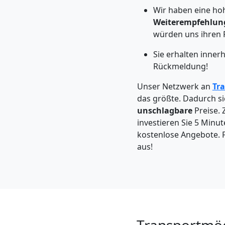
Feldkirch
Wir haben eine ho
Weiterempfehlun
würden uns ihren 
Kleintransport
Sie erhalten inner
Feldkirch
Rückmeldung!
Unser Netzwerk an
Tr
das größte. Dadurch si
Möbelmontage
unschlagbare
Preise. 
investieren Sie 5 Minut
Feldkirch
kostenlose Angebote. F
aus!
Möbeltransport
Feldkirch