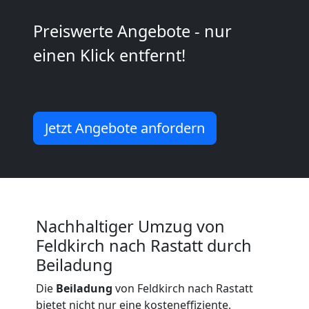
Kunsttransport
Preiswerte Angebote - nur
einen Klick entfernt!
Feldkirch
Umzug
Jetzt Angebote anfordern
Feldkirch
3
Mann
Nachhaltiger Umzug von
Feldkirch nach Rastatt durch
+
Beiladung
LKW
Die
Beiladung
von Feldkirch nach Rastatt
bietet nicht nur eine kosteneffiziente,