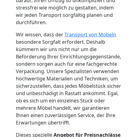
darauf, Ihren Umzug so unkompliziert und
Küchenumzug
stressfrei wie möglich zu gestalten, indem
wir jeden Transport sorgfältig planen und
Feldkirch
durchführen.
Wir wissen, dass der
Transport von Möbeln
Umzug
besondere Sorgfalt erfordert. Deshalb
kümmern wir uns nicht nur um die
und
Beförderung Ihrer Einrichtungsgegenstände,
sondern sorgen auch für eine fachgerechte
Verpackung. Unsere Spezialisten verwenden
Lagerung
hochwertige Materialien und Techniken, um
sicherzustellen, dass jedes Möbelstück sicher
Feldkirch
und unbeschädigt in Rastatt ankommt. Egal,
ob es sich um ein einzelnes Stück oder
mehrere Möbel handelt, wir garantieren
Full-
Ihnen einen zuverlässigen Service, der Ihre
Erwartungen übertrifft.
Service-
Dieses spezielle
Angebot für Preisnachlässe