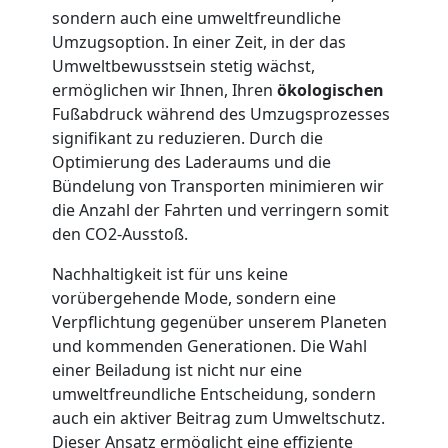
sondern auch eine umweltfreundliche
Möbellift
Umzugsoption. In einer Zeit, in der das
Umweltbewusstsein stetig wächst,
ermöglichen wir Ihnen, Ihren
ökologischen
Feldkirch
Fußabdruck während des Umzugsprozesses
signifikant zu reduzieren. Durch die
Optimierung des Laderaums und die
Übersiedlung
Bündelung von Transporten minimieren wir
die Anzahl der Fahrten und verringern somit
Feldkirch
den CO2-Ausstoß.
Nachhaltigkeit ist für uns keine
Klaviertransport
vorübergehende Mode, sondern eine
Verpflichtung gegenüber unserem Planeten
Feldkirch
und kommenden Generationen. Die Wahl
einer Beiladung ist nicht nur eine
umweltfreundliche Entscheidung, sondern
Privatumzug
auch ein aktiver Beitrag zum Umweltschutz.
Dieser Ansatz ermöglicht eine effiziente