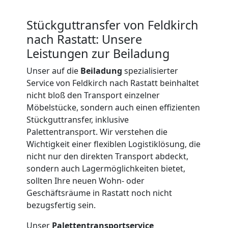
Beiladung
Stückguttransfer von Feldkirch
International
nach Rastatt: Unsere
Leistungen zur Beiladung
Internationaler
Unser auf die
Beiladung
spezialisierter
Service von Feldkirch nach Rastatt beinhaltet
Umzug
nicht bloß den Transport einzelner
Möbelstücke, sondern auch einen effizienten
Stückguttransfer, inklusive
Nationaler
Palettentransport. Wir verstehen die
Wichtigkeit einer flexiblen Logistiklösung, die
Umzug
nicht nur den direkten Transport abdeckt,
sondern auch Lagermöglichkeiten bietet,
sollten Ihre neuen Wohn- oder
Geschäftsräume in Rastatt noch nicht
bezugsfertig sein.
Unser
Palettentransportservice