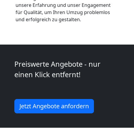
Anfrage
unsere Erfahrung und unser Engagement
für Qualität, um Ihren Umzug problemlos
und erfolgreich zu gestalten.
Möbeltransport
National
Möbeltransport
Preiswerte Angebote - nur
einen Klick entfernt!
International
Beiladung
Jetzt Angebote anfordern
National