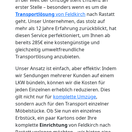
erster Stelle – besonders wenn es um die
Transportlösung
von Feldkirch
nach Rastatt
geht. Unser Unternehmen, das stolz auf
mehr als 12 Jahre Erfahrung zurückblickt, hat
Umzugshelfer
diesen Service perfektioniert, um Ihnen ab
bereits 285€ eine kostengünstige und
Feldkirch
gleichzeitig umweltfreundliche
Transportlösung anzubieten.
Möbeltaxi
Unser Ansatz ist einfach, aber effektiv: Indem
wir Sendungen mehrerer Kunden auf einem
LKW bündeln, können wir die Kosten für
Feldkirch
jeden Einzelnen erheblich reduzieren. Dies
gilt nicht nur für
komplette Umzüge
,
sondern auch für den Transport einzelner
Kleintransport
Möbelstücke. Ob Sie nun ein einzelnes
Erbstück, ein paar Kartons oder Ihre
Feldkirch
komplette
Einrichtung
von Feldkirch nach
Rastatt verlegen möchten – wir bieten eine