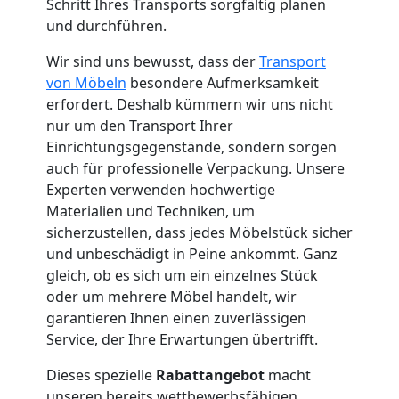
Küchenumzug
Schritt Ihres Transports sorgfältig planen
und durchführen.
Feldkirch
Wir sind uns bewusst, dass der
Transport
von Möbeln
besondere Aufmerksamkeit
Umzug
erfordert. Deshalb kümmern wir uns nicht
nur um den Transport Ihrer
Einrichtungsgegenstände, sondern sorgen
und
auch für professionelle Verpackung. Unsere
Experten verwenden hochwertige
Lagerung
Materialien und Techniken, um
sicherzustellen, dass jedes Möbelstück sicher
Feldkirch
und unbeschädigt in Peine ankommt. Ganz
gleich, ob es sich um ein einzelnes Stück
oder um mehrere Möbel handelt, wir
Full-
garantieren Ihnen einen zuverlässigen
Service, der Ihre Erwartungen übertrifft.
Service-
Dieses spezielle
Rabattangebot
macht
unseren bereits wettbewerbsfähigen