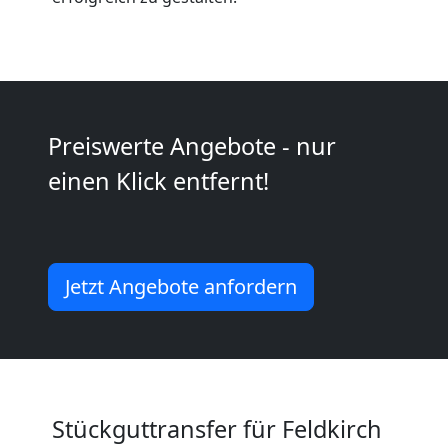
Möbeltransport
National
Preiswerte Angebote - nur
Möbeltransport
einen Klick entfernt!
International
Jetzt Angebote anfordern
Beiladung
National
Beiladung
Stückguttransfer für Feldkirch