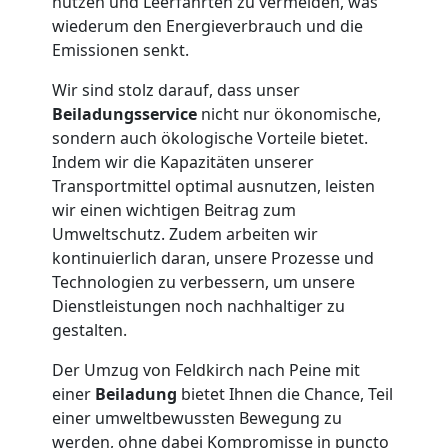
Feldkirch
nutzen und Leerfahrten zu vermeiden, was
wiederum den Energieverbrauch und die
Emissionen senkt.
Tresortransport
Wir sind stolz darauf, dass unser
Beiladungsservice
nicht nur ökonomische,
in
sondern auch ökologische Vorteile bietet.
Indem wir die Kapazitäten unserer
Feldkirch
Transportmittel optimal ausnutzen, leisten
wir einen wichtigen Beitrag zum
Umweltschutz. Zudem arbeiten wir
Umzug
kontinuierlich daran, unsere Prozesse und
Technologien zu verbessern, um unsere
für
Dienstleistungen noch nachhaltiger zu
gestalten.
Senioren
Der Umzug von Feldkirch nach Peine mit
einer
Beiladung
bietet Ihnen die Chance, Teil
in
einer umweltbewussten Bewegung zu
werden, ohne dabei Kompromisse in puncto