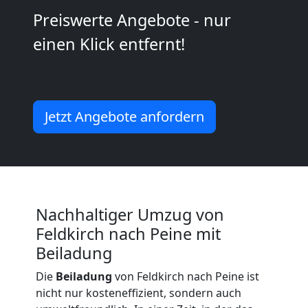
Kunsttransport
Preiswerte Angebote - nur
einen Klick entfernt!
Feldkirch
Umzug
Jetzt Angebote anfordern
Feldkirch
3
Mann
Nachhaltiger Umzug von
Feldkirch nach Peine mit
+
Beiladung
LKW
Die
Beiladung
von Feldkirch nach Peine ist
nicht nur kosteneffizient, sondern auch