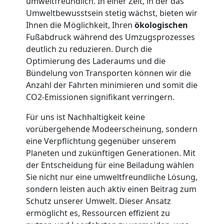
umweltfreundlich. In einer Zeit, in der das
Möbellift
Umweltbewusstsein stetig wächst, bieten wir
Ihnen die Möglichkeit, Ihren
ökologischen
Fußabdruck während des Umzugsprozesses
Feldkirch
deutlich zu reduzieren. Durch die
Optimierung des Laderaums und die
Übersiedlung
Bündelung von Transporten können wir die
Anzahl der Fahrten minimieren und somit die
CO2-Emissionen signifikant verringern.
Feldkirch
Für uns ist Nachhaltigkeit keine
vorübergehende Modeerscheinung, sondern
Klaviertransport
eine Verpflichtung gegenüber unserem
Planeten und zukünftigen Generationen. Mit
Feldkirch
der Entscheidung für eine Beiladung wählen
Sie nicht nur eine umweltfreundliche Lösung,
sondern leisten auch aktiv einen Beitrag zum
Privatumzug
Schutz unserer Umwelt. Dieser Ansatz
ermöglicht es, Ressourcen effizient zu