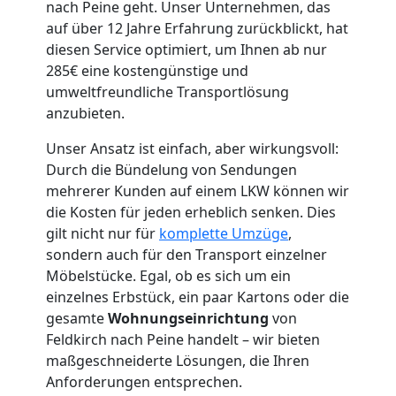
nach Peine geht. Unser Unternehmen, das
auf über 12 Jahre Erfahrung zurückblickt, hat
diesen Service optimiert, um Ihnen ab nur
285€ eine kostengünstige und
Umzugshelfer
umweltfreundliche Transportlösung
anzubieten.
Feldkirch
Unser Ansatz ist einfach, aber wirkungsvoll:
Durch die Bündelung von Sendungen
Möbeltaxi
mehrerer Kunden auf einem LKW können wir
die Kosten für jeden erheblich senken. Dies
gilt nicht nur für
komplette Umzüge
,
Feldkirch
sondern auch für den Transport einzelner
Möbelstücke. Egal, ob es sich um ein
Kleintransport
einzelnes Erbstück, ein paar Kartons oder die
gesamte
Wohnungseinrichtung
von
Feldkirch nach Peine handelt – wir bieten
Feldkirch
maßgeschneiderte Lösungen, die Ihren
Anforderungen entsprechen.