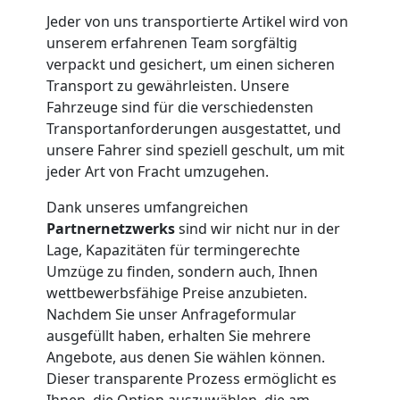
Möbelmontage
Jeder von uns transportierte Artikel wird von
unserem erfahrenen Team sorgfältig
Feldkirch
verpackt und gesichert, um einen sicheren
Transport zu gewährleisten. Unsere
Fahrzeuge sind für die verschiedensten
Möbeltransport
Transportanforderungen ausgestattet, und
unsere Fahrer sind speziell geschult, um mit
Feldkirch
jeder Art von Fracht umzugehen.
Dank unseres umfangreichen
Partnernetzwerks
sind wir nicht nur in der
Beiladung
Lage, Kapazitäten für termingerechte
Umzüge zu finden, sondern auch, Ihnen
Feldkirch
wettbewerbsfähige Preise anzubieten.
Nachdem Sie unser Anfrageformular
ausgefüllt haben, erhalten Sie mehrere
Mini
Angebote, aus denen Sie wählen können.
Dieser transparente Prozess ermöglicht es
Ihnen, die Option auszuwählen, die am