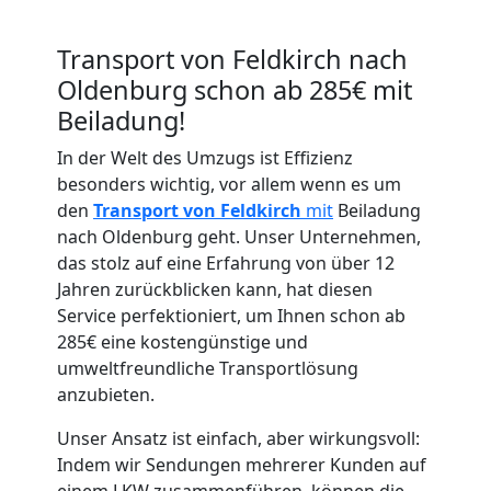
Transport von Feldkirch nach
Oldenburg schon ab 285€ mit
Beiladung!
Umzugshelfer
In der Welt des Umzugs ist Effizienz
besonders wichtig, vor allem wenn es um
den
Transport von Feldkirch
mit
Beiladung
Feldkirch
nach Oldenburg geht. Unser Unternehmen,
das stolz auf eine Erfahrung von über 12
Möbeltaxi
Jahren zurückblicken kann, hat diesen
Service perfektioniert, um Ihnen schon ab
285€ eine kostengünstige und
Feldkirch
umweltfreundliche Transportlösung
anzubieten.
Kleintransport
Unser Ansatz ist einfach, aber wirkungsvoll:
Indem wir Sendungen mehrerer Kunden auf
einem LKW zusammenführen, können die