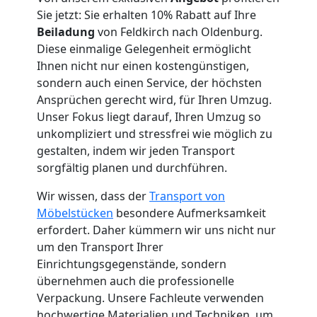
Sie jetzt: Sie erhalten 10% Rabatt auf Ihre
Küchenumzug
Beiladung
von Feldkirch nach Oldenburg.
Diese einmalige Gelegenheit ermöglicht
Ihnen nicht nur einen kostengünstigen,
Feldkirch
sondern auch einen Service, der höchsten
Ansprüchen gerecht wird, für Ihren Umzug.
Umzug
Unser Fokus liegt darauf, Ihren Umzug so
unkompliziert und stressfrei wie möglich zu
gestalten, indem wir jeden Transport
und
sorgfältig planen und durchführen.
Lagerung
Wir wissen, dass der
Transport von
Möbelstücken
besondere Aufmerksamkeit
erfordert. Daher kümmern wir uns nicht nur
Feldkirch
um den Transport Ihrer
Einrichtungsgegenstände, sondern
Full-
übernehmen auch die professionelle
Verpackung. Unsere Fachleute verwenden
hochwertige Materialien und Techniken, um