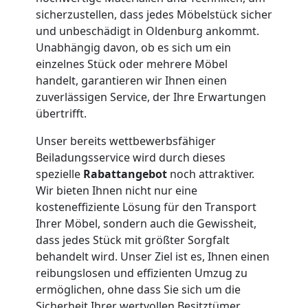
Service-
sicherzustellen, dass jedes Möbelstück sicher
und unbeschädigt in Oldenburg ankommt.
Umzug
Unabhängig davon, ob es sich um ein
einzelnes Stück oder mehrere Möbel
Feldkirch
handelt, garantieren wir Ihnen einen
zuverlässigen Service, der Ihre Erwartungen
übertrifft.
Qualitäts-
Unser bereits wettbewerbsfähiger
Beiladungsservice wird durch dieses
Umzüge
spezielle
Rabattangebot
noch attraktiver.
Wir bieten Ihnen nicht nur eine
Feldkirch
kosteneffiziente Lösung für den Transport
Ihrer Möbel, sondern auch die Gewissheit,
dass jedes Stück mit größter Sorgfalt
Vereinsumzug
behandelt wird. Unser Ziel ist es, Ihnen einen
reibungslosen und effizienten Umzug zu
Feldkirch
ermöglichen, ohne dass Sie sich um die
Sicherheit Ihrer wertvollen Besitztümer