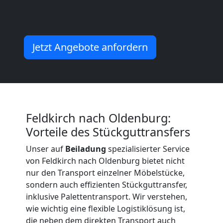
Beiladung
International
Jetzt Angebote anfordern
Internationaler
Umzug
Feldkirch nach Oldenburg:
Vorteile des Stückguttransfers
Nationaler
Unser auf
Beiladung
spezialisierter Service
von Feldkirch nach Oldenburg bietet nicht
Umzug
nur den Transport einzelner Möbelstücke,
sondern auch effizienten Stückguttransfer,
inklusive Palettentransport. Wir verstehen,
wie wichtig eine flexible Logistiklösung ist,
die neben dem direkten Transport auch