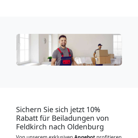
Feldkirch
Expressumzug
Feldkirch
Tragehilfe
Feldkirch
Kleiner
Sichern Sie sich jetzt 10%
Umzug
Rabatt für Beiladungen von
Feldkirch nach Oldenburg
Feldkirch
Von unserem exklusiven
Angebot
profitieren