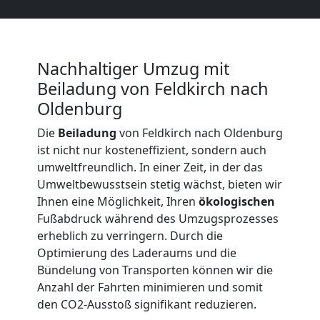
LKW
Möbellift
Nachhaltiger Umzug mit
Beiladung von Feldkirch nach
Feldkirch
Oldenburg
Die
Beiladung
von Feldkirch nach Oldenburg
Übersiedlung
ist nicht nur kosteneffizient, sondern auch
umweltfreundlich. In einer Zeit, in der das
Feldkirch
Umweltbewusstsein stetig wächst, bieten wir
Ihnen eine Möglichkeit, Ihren
ökologischen
Fußabdruck während des Umzugsprozesses
Klaviertransport
erheblich zu verringern. Durch die
Optimierung des Laderaums und die
Feldkirch
Bündelung von Transporten können wir die
Anzahl der Fahrten minimieren und somit
den CO2-Ausstoß signifikant reduzieren.