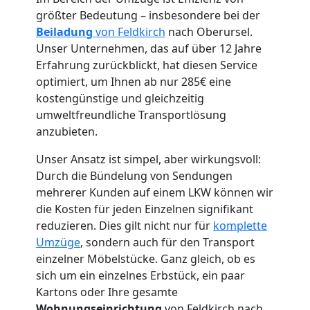
größter Bedeutung – insbesondere bei der
Beiladung
von Feldkirch
nach Oberursel.
Unser Unternehmen, das auf über 12 Jahre
Erfahrung zurückblickt, hat diesen Service
Umzugshelfer
optimiert, um Ihnen ab nur 285€ eine
kostengünstige und gleichzeitig
Feldkirch
umweltfreundliche Transportlösung
anzubieten.
Möbeltaxi
Unser Ansatz ist simpel, aber wirkungsvoll:
Durch die Bündelung von Sendungen
Feldkirch
mehrerer Kunden auf einem LKW können wir
die Kosten für jeden Einzelnen signifikant
reduzieren. Dies gilt nicht nur für
komplette
Kleintransport
Umzüge
, sondern auch für den Transport
einzelner Möbelstücke. Ganz gleich, ob es
sich um ein einzelnes Erbstück, ein paar
Feldkirch
Kartons oder Ihre gesamte
Wohnungseinrichtung
von Feldkirch nach