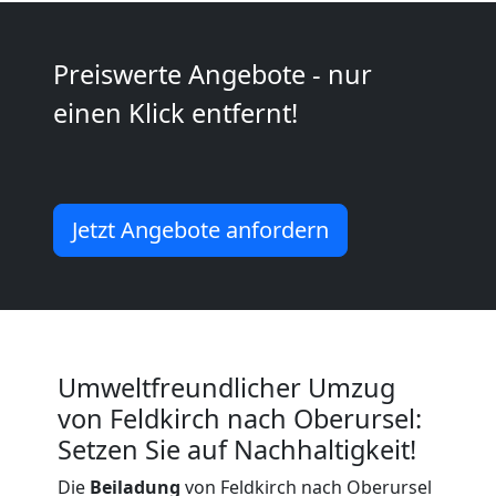
Kunsttransport
Preiswerte Angebote - nur
Feldkirch
einen Klick entfernt!
Umzug
Feldkirch
Jetzt Angebote anfordern
3
Mann
Umweltfreundlicher Umzug
+
von Feldkirch nach Oberursel:
Setzen Sie auf Nachhaltigkeit!
LKW
Die
Beiladung
von Feldkirch nach Oberursel