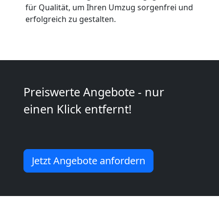
Anfrage
für Qualität, um Ihren Umzug sorgenfrei und
erfolgreich zu gestalten.
Möbeltransport
National
Preiswerte Angebote - nur
Möbeltransport
einen Klick entfernt!
International
Beiladung
Jetzt Angebote anfordern
National
Beiladung