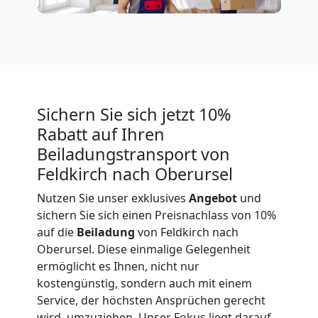
Expressumzug
Feldkirch
Tragehilfe
Sichern Sie sich jetzt 10%
Rabatt auf Ihren
Feldkirch
Beiladungstransport von
Feldkirch nach Oberursel
Kleiner
Nutzen Sie unser exklusives
Angebot
und
sichern Sie sich einen Preisnachlass von 10%
Umzug
auf die
Beiladung
von Feldkirch nach
Oberursel. Diese einmalige Gelegenheit
ermöglicht es Ihnen, nicht nur
Feldkirch
kostengünstig, sondern auch mit einem
Service, der höchsten Ansprüchen gerecht
wird, umzuziehen. Unser Fokus liegt darauf,