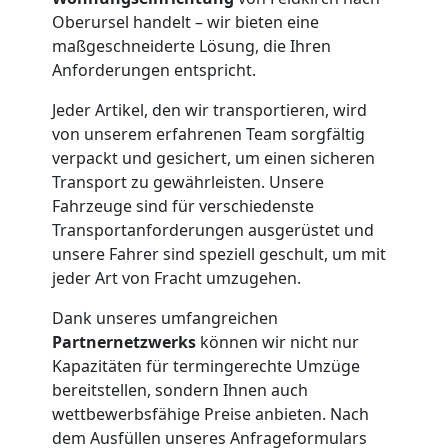
Möbelmontage
Oberursel handelt – wir bieten eine
maßgeschneiderte Lösung, die Ihren
Anforderungen entspricht.
Feldkirch
Jeder Artikel, den wir transportieren, wird
von unserem erfahrenen Team sorgfältig
Möbeltransport
verpackt und gesichert, um einen sicheren
Transport zu gewährleisten. Unsere
Feldkirch
Fahrzeuge sind für verschiedenste
Transportanforderungen ausgerüstet und
unsere Fahrer sind speziell geschult, um mit
Beiladung
jeder Art von Fracht umzugehen.
Dank unseres umfangreichen
Feldkirch
Partnernetzwerks
können wir nicht nur
Kapazitäten für termingerechte Umzüge
bereitstellen, sondern Ihnen auch
Mini
wettbewerbsfähige Preise anbieten. Nach
dem Ausfüllen unseres Anfrageformulars