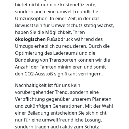
bietet nicht nur eine kosteneffiziente,
Möbellift
sondern auch eine umweltfreundliche
Umzugsoption. In einer Zeit, in der das
Feldkirch
Bewusstsein für Umweltschutz stetig wächst,
haben Sie die Möglichkeit, Ihren
ökologischen
Fußabdruck während des
Übersiedlung
Umzugs erheblich zu reduzieren. Durch die
Optimierung des Laderaums und die
Bündelung von Transporten können wir die
Feldkirch
Anzahl der Fahrten minimieren und somit
den CO2-Ausstoß signifikant verringern.
Klaviertransport
Nachhaltigkeit ist für uns kein
vorübergehender Trend, sondern eine
Feldkirch
Verpflichtung gegenüber unserem Planeten
und zukünftigen Generationen. Mit der Wahl
einer Beiladung entscheiden Sie sich nicht
Privatumzug
nur für eine umweltfreundliche Lösung,
sondern tragen auch aktiv zum Schutz