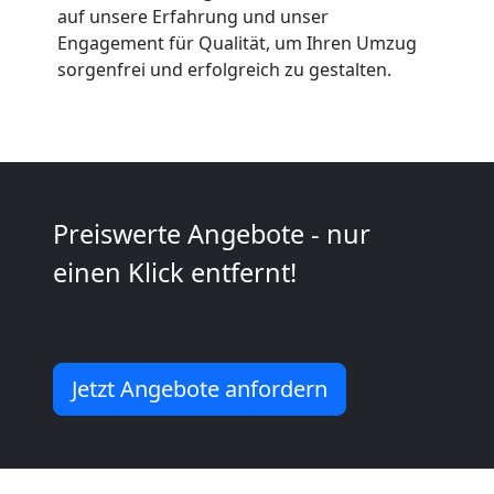
auf unsere Erfahrung und unser
Anfrage
Engagement für Qualität, um Ihren Umzug
sorgenfrei und erfolgreich zu gestalten.
Möbeltransport
National
Preiswerte Angebote - nur
Möbeltransport
einen Klick entfernt!
International
Beiladung
Jetzt Angebote anfordern
National