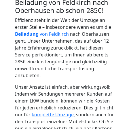
Beiladung von Feldkirch nach
Oberhausen ab schon 285€!
Effizienz steht in der Welt der Umzüge an
erster Stelle – insbesondere wenn es um die
Beiladung
von Feldkirch
nach Oberhausen
Umzugshelfer
geht. Unser Unternehmen, das auf über 12
Jahre Erfahrung zurückblickt, hat diesen
Feldkirch
Service perfektioniert, um Ihnen ab bereits
285€ eine kostengünstige und gleichzeitig
umweltfreundliche Transportlösung
Möbeltaxi
anzubieten.
Feldkirch
Unser Ansatz ist einfach, aber wirkungsvoll:
Indem wir Sendungen mehrerer Kunden auf
einem LKW bündeln, können wir die Kosten
Kleintransport
für jeden erheblich reduzieren. Dies gilt nicht
nur für
komplette Umzüge
, sondern auch für
den Transport einzelner Möbelstücke. Ob Sie
Feldkirch
nun ein einzelnes Erbstück, ein paar Kartons