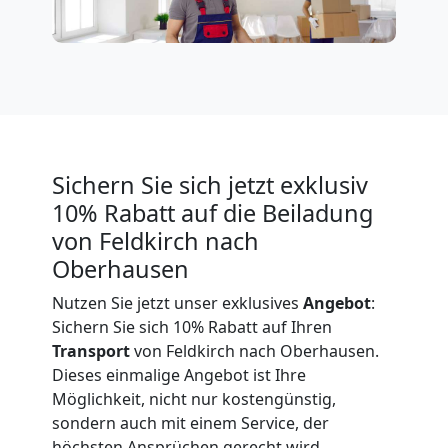
Expressumzug
Feldkirch
Tragehilfe
Sichern Sie sich jetzt exklusiv
10% Rabatt auf die Beiladung
Feldkirch
von Feldkirch nach
Oberhausen
Kleiner
Nutzen Sie jetzt unser exklusives
Angebot
:
Sichern Sie sich 10% Rabatt auf Ihren
Umzug
Transport
von Feldkirch nach Oberhausen.
Dieses einmalige Angebot ist Ihre
Möglichkeit, nicht nur kostengünstig,
Feldkirch
sondern auch mit einem Service, der
höchsten Ansprüchen gerecht wird,