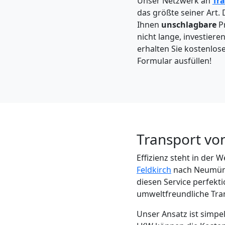
Unser Netzwerk an
Tr
Feldkirch
das größte seiner Art.
Ihnen
unschlagbare
P
nicht lange, investiere
Kleintransport
erhalten Sie kostenlose
Formular ausfüllen!
Feldkirch
Möbelmontage
Feldkirch
Transport vo
Effizienz steht in der
Möbeltransport
Feldkirch
nach Neumünst
diesen Service perfekti
Feldkirch
umweltfreundliche Tra
Unser Ansatz ist simp