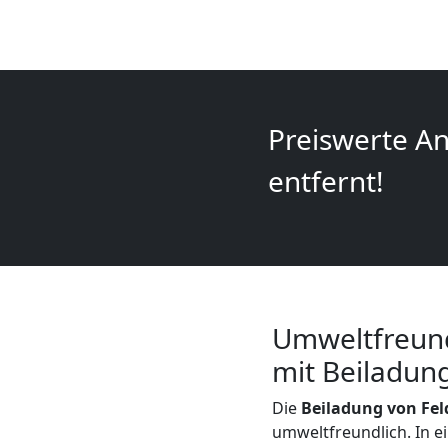
+
LKW
Feldkirch
Preiswerte An
entfernt!
Kunsttransport
Feldkirch
Umzug
Umweltfreund
mit Beiladun
Feldkirch
Die
Beiladung von Fe
3
umweltfreundlich. In ei