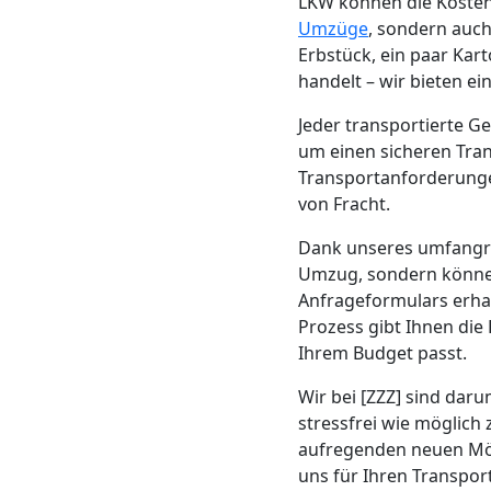
Beiladung
LKW können die Kosten 
Umzüge
, sondern auch
Erbstück, ein paar Kar
Feldkirch
handelt – wir bieten e
Jeder transportierte G
Mini
um einen sicheren Tran
Transportanforderungen
Umzug
von Fracht.
Dank unseres umfang
Feldkirch
Umzug, sondern können
Anfrageformulars erha
Prozess gibt Ihnen die
Umzug
Ihrem Budget passt.
2
Wir bei [ZZZ] sind dar
stressfrei wie möglich 
Mann
aufregenden neuen Mögl
uns für Ihren Transpor