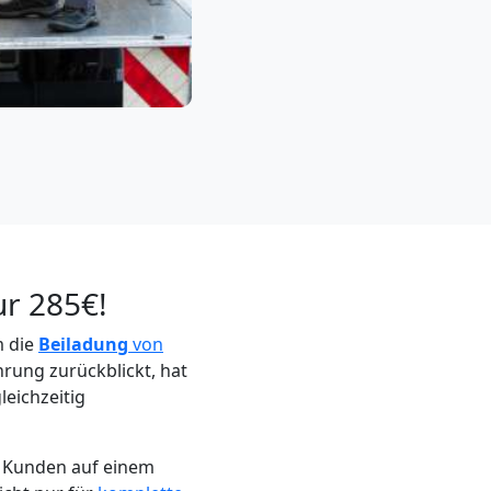
ur 285€!
m die
Beiladung
von
rung zurückblickt, hat
leichzeitig
r Kunden auf einem