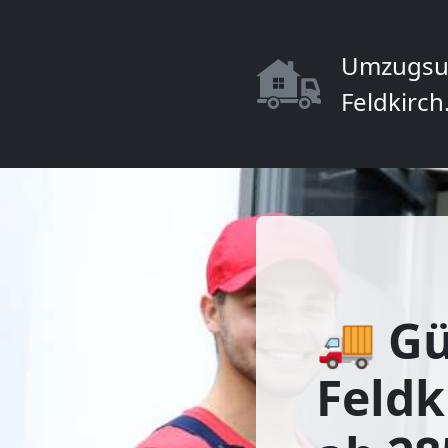
Umzugsu
Feldkirch
🚚 Gü
Feld