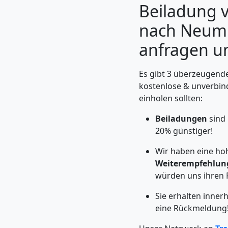
Beiladung v
nach Neumü
anfragen u
Es gibt 3 überzeugende
kostenlose & unverbin
einholen sollten:
Beiladungen
sind
20% günstiger!
Umzugshelfer
Wir haben eine ho
Weiterempfehlun
Feldkirch
würden uns ihren 
Sie erhalten inne
Möbeltaxi
eine Rückmeldung