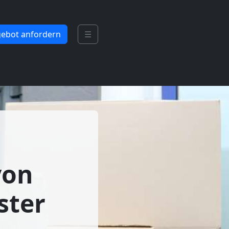
ebot anfordern
☰
von
ster