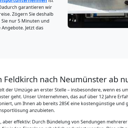
ansportunternehmen
ist
 Dadurch garantieren wir
reise. Zögern Sie deshalb
n Sie nur 5 Minuten und
 Angebote. Jetzt das
n Feldkirch nach Neumünster ab n
 Welt der Umzüge an erster Stelle – insbesondere, wenn es u
er geht. Unser Unternehmen, das auf über 12 Jahre Erfah
oniert, um Ihnen ab bereits 285€ eine kostengünstige und g
nsportlösung anzubieten.
el, aber effektiv: Durch Bündelung von Sendungen mehrere