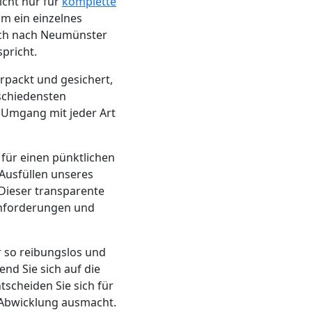
icht nur für
komplette
um ein einzelnes
rch nach Neumünster
pricht.
rpackt und gesichert,
rschiedensten
 Umgang mit jeder Art
 für einen pünktlichen
Ausfüllen unseres
Dieser transparente
 Anforderungen und
 so reibungslos und
nd Sie sich auf die
scheiden Sie sich für
e Abwicklung ausmacht.