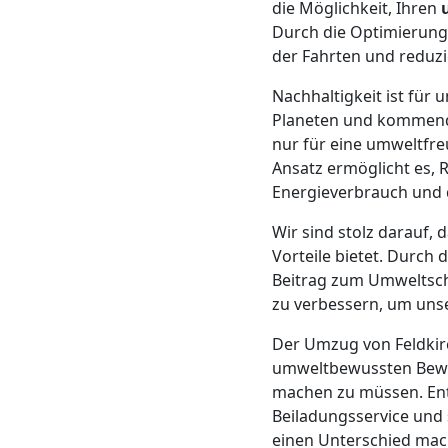
die Möglichkeit, Ihren
Mann
Durch die Optimierung
der Fahrten und reduzi
+
Nachhaltigkeit ist fü
Planeten und kommende
LKW
nur für eine umweltfre
Ansatz ermöglicht es, 
Energieverbrauch und 
Möbellift
Wir sind stolz darauf, 
Vorteile bietet. Durch
Feldkirch
Beitrag zum Umweltsch
zu verbessern, um unse
Übersiedlung
Der Umzug von Feldkir
umweltbewussten Beweg
Feldkirch
machen zu müssen. Ent
Beiladungsservice und
einen Unterschied mach