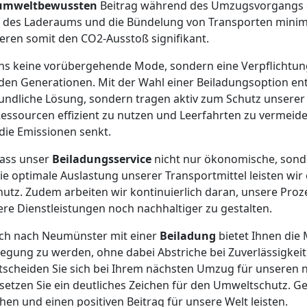
umweltbewussten
Beitrag während des Umzugsvorgangs er
 des Laderaums und die Bündelung von Transporten minimi
eren somit den CO2-Ausstoß signifikant.
r uns keine vorübergehende Mode, sondern eine Verpflicht
n Generationen. Mit der Wahl einer Beiladungsoption ents
undliche Lösung, sondern tragen aktiv zum Schutz unserer
Ressourcen effizient zu nutzen und Leerfahrten zu vermei
die Emissionen senkt.
dass unser
Beiladungsservice
nicht nur ökonomische, sond
 die optimale Auslastung unserer Transportmittel leisten wi
utz. Zudem arbeiten wir kontinuierlich daran, unsere Pro
re Dienstleistungen noch nachhaltiger zu gestalten.
ch nach Neumünster mit einer
Beiladung
bietet Ihnen die M
ung zu werden, ohne dabei Abstriche bei Zuverlässigkeit 
scheiden Sie sich bei Ihrem nächsten Umzug für unseren 
 setzen Sie ein deutliches Zeichen für den Umweltschutz.
en und einen positiven Beitrag für unsere Welt leisten.