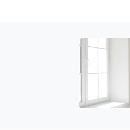
Klaviertransport
Feldkirch
Privatumzug
Feldkirch
Tresortransport
in
Feldkirch