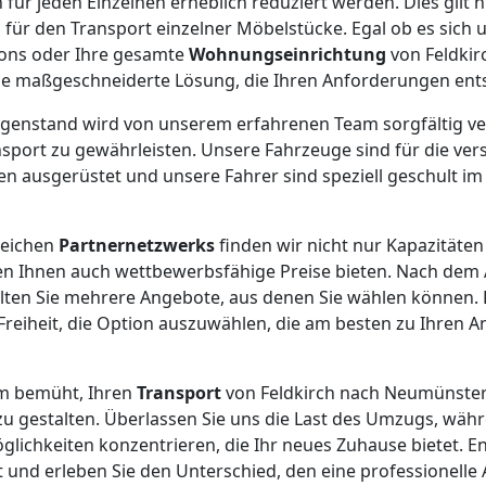
für jeden Einzelnen erheblich reduziert werden. Dies gilt n
 für den Transport einzelner Möbelstücke. Egal ob es sich 
tons oder Ihre gesamte
Wohnungseinrichtung
von Feldki
ine maßgeschneiderte Lösung, die Ihren Anforderungen ents
egenstand wird von unserem erfahrenen Team sorgfältig ve
sport zu gewährleisten. Unsere Fahrzeuge sind für die ve
 ausgerüstet und unsere Fahrer sind speziell geschult im
reichen
Partnernetzwerks
finden wir nicht nur Kapazitäten
 Ihnen auch wettbewerbsfähige Preise bieten. Nach dem 
lten Sie mehrere Angebote, aus denen Sie wählen können. 
 Freiheit, die Option auszuwählen, die am besten zu Ihren
um bemüht, Ihren
Transport
von Feldkirch nach Neumünster
zu gestalten. Überlassen Sie uns die Last des Umzugs, währe
ichkeiten konzentrieren, die Ihr neues Zuhause bietet. Ent
t und erleben Sie den Unterschied, den eine professionell