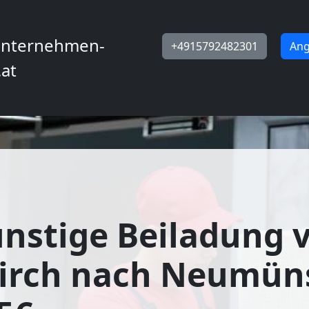
nternehmen-
+4915792482301
Ang
.at
nstige Beiladung 
kirch nach Neumün